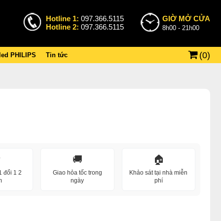
Hotline 1:
097.366.5115
GIỜ MỞ CỬA
Hotline 2:
097.366.5115
8h00 - 21h00
(
0
)
 led PHILIPS
Tin tức
️
🚚
🏠
 đổi 1 2
Giao hỏa tốc trong
Khảo sát tại nhà miễn
m
ngày
phí