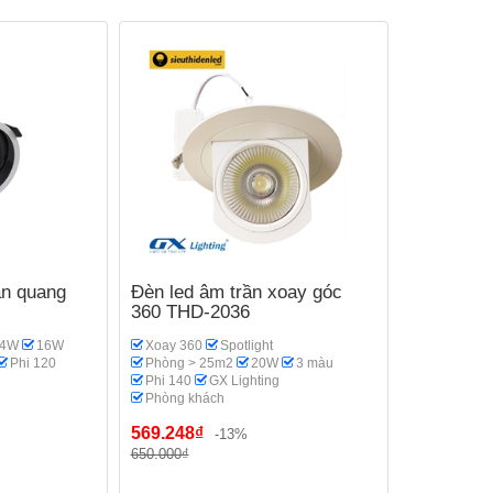
án quang
Đèn led âm trần xoay góc
360 THD-2036
14W
16W
Xoay 360
Spotlight
Phi 120
Phòng > 25m2
20W
3 màu
Phi 140
GX Lighting
Phòng khách
569.248₫
-13%
650.000₫