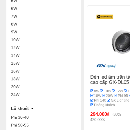
5W
6W
7W
8W
9W
10W
12W
14W
15W
16W
Đèn led âm trần t
18W
cao cấp GX-DL05
20W
8W
10W
12W
24W
18W
20W
Phi 95
Phi 140
GX Lighting
Phòng khách
Lỗ khoét
294.000₫
-30%
Phi 30-40
420.000₫
Phi 50-55