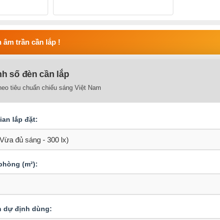
 âm trần cần lắp !
nh số đèn cần lắp
heo tiêu chuẩn chiếu sáng Việt Nam
an lắp đặt:
 phòng (m²):
n dự định dùng: