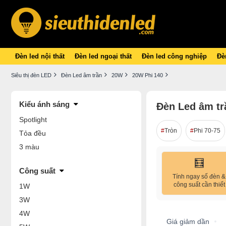
Đèn led nội thất
Đèn led ngoại thất
Đèn led công nghiệp
Đèn
Siêu thị đèn LED
Đèn Led âm trần
20W
20W Phi 140
Kiểu ánh sáng
Đèn Led âm tr
Spotlight
Tròn
Phi 70-75
Tỏa đều
3 màu
🧮
Công suất
Tính ngay số đèn &
công suất cần thiết
1W
3W
4W
Giá giảm dần