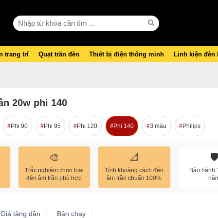
 trang trí
Quạt trần đèn
Thiết bị điện thông minh
Linh kiện đèn
ần 20w phi 140
Phi 90
Phi 95
Phi 120
Phi 140
3 màu
Philips
🎨
📐
🛡
Trắc nghiệm chọn loại
Tính khoảng cách đèn
Bảo hành 1
đèn âm trần phù hợp
âm trần chuẩn 100%
nă
Giá tăng dần
Bán chạy