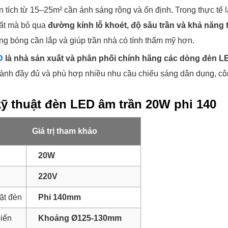
 tích từ 15–25m² cần ánh sáng rộng và ổn định. Trong thực tế lắ
ất mà bỏ qua
đường kính lỗ khoét, độ sâu trần và khả năng 
ng bóng cần lắp và giúp trần nhà có tính thẩm mỹ hơn.
D
là nhà sản xuất và phân phối chính hãng các dòng đèn LED
ành đầy đủ và phù hợp nhiều nhu cầu chiếu sáng dân dụng, côn
ỹ thuật đèn LED âm trần 20W phi 140
Giá trị tham khảo
20W
220V
ặt đèn
Phi 140mm
biến
Khoảng Ø125-130mm