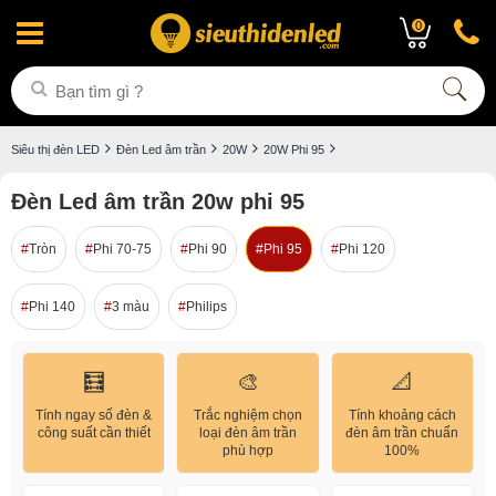
0
Siêu thị đèn LED
Đèn Led âm trần
20W
20W Phi 95
Đèn Led âm trần 20w phi 95
Tròn
Phi 70-75
Phi 90
Phi 95
Phi 120
Phi 140
3 màu
Philips
🧮
🎨
📐
Tính ngay số đèn &
Trắc nghiệm chọn
Tính khoảng cách
công suất cần thiết
loại đèn âm trần
đèn âm trần chuẩn
phù hợp
100%