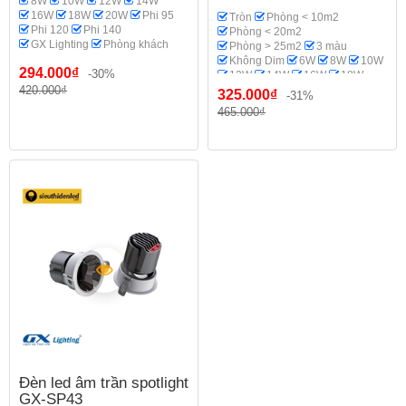
8W
10W
12W
14W
16W
18W
20W
Phi 95
Tròn
Phòng < 10m2
Phi 120
Phi 140
Phòng < 20m2
GX Lighting
Phòng khách
Phòng > 25m2
3 màu
Không Dim
6W
8W
10W
294.000₫
-30%
12W
14W
16W
18W
420.000₫
20W
Spotlight
Phi 70-75
325.000₫
-31%
Phi 95
Phi 110-115
465.000₫
GX Lighting
Phòng bếp
Đèn led âm trần spotlight
GX-SP43