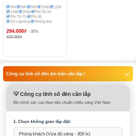
4W
6W
8W
10W
12W
14W
20W
Phi 50-55
Phi 70-75
Phi 95
GX Lighting
Phòng thờ
294.000₫
-30%
420.000₫
Công cụ tính số đèn âm trần cần lắp !
💡 Công cụ tính số đèn cần lắp
Độ chính xác cao theo tiêu chuẩn chiếu sáng Việt Nam
1. Chọn không gian lắp đặt: