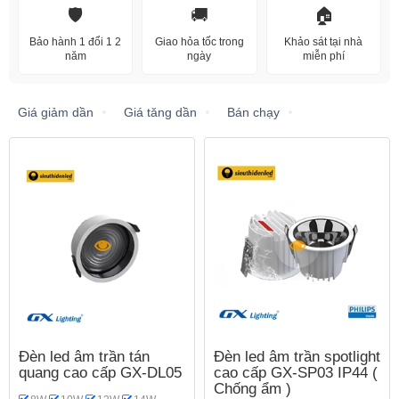
🛡️
🚚
🏠
Bảo hành 1 đổi 1 2
Giao hỏa tốc trong
Khảo sát tại nhà
năm
ngày
miễn phí
Giá giảm dần
Giá tăng dần
Bán chạy
Đèn led âm trần tán
Đèn led âm trần spotlight
quang cao cấp GX-DL05
cao cấp GX-SP03 IP44 (
Chống ẩm )