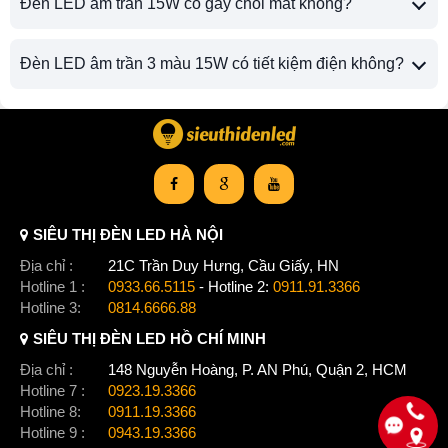
Đèn LED âm trần 15W có gây chói mắt không?
Đèn LED âm trần 3 màu 15W có tiết kiệm điện không?
SIÊU THỊ ĐÈN LED HÀ NỘI
Địa chỉ :
21C Trần Duy Hưng, Cầu Giấy, HN
Hotline 1 :
0933.66.5115
- Hotline 2:
0911.91.3366
Hotline 3:
0814.6666.88
SIÊU THỊ ĐÈN LED HỒ CHÍ MINH
Địa chỉ :
148 Nguyễn Hoàng, P. AN Phú, Quận 2, HCM
Hotline 7 :
0923.19.3366
Hotline 8:
0911.19.3366
Hotline 9 :
0943.19.3366