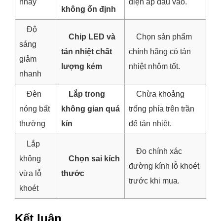
nháy
điện áp đầu vào.
không ổn định
Độ
Chip LED và
Chọn sản phẩm
sáng
tản nhiệt chất
chính hãng có tản
giảm
lượng kém
nhiệt nhôm tốt.
nhanh
Đèn
Lắp trong
Chừa khoảng
nóng bất
không gian quá
trống phía trên trần
thường
kín
để tản nhiệt.
Lắp
Đo chính xác
không
Chọn sai kích
đường kính lỗ khoét
vừa lỗ
thước
trước khi mua.
khoét
Kết luận