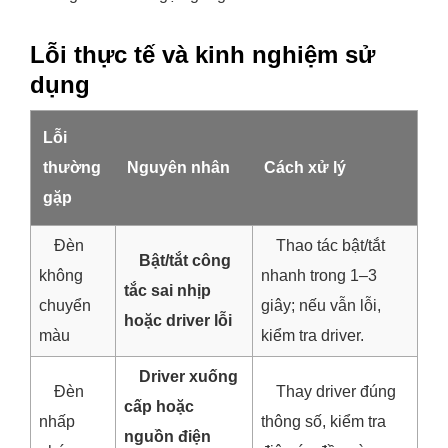
Lỗi thực tế và kinh nghiệm sử
dụng
Lỗi
thường
Nguyên nhân
Cách xử lý
gặp
Đèn
Thao tác bật/tắt
Bật/tắt công
không
nhanh trong 1–3
tắc sai nhịp
chuyển
giây; nếu vẫn lỗi,
hoặc driver lỗi
màu
kiểm tra driver.
Driver xuống
Đèn
Thay driver đúng
cấp hoặc
nhấp
thông số, kiểm tra
nguồn điện