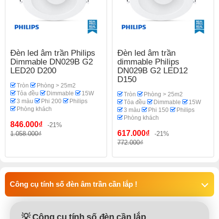
Đèn led âm trần Philips
Đèn led âm trần
Dimmable DN029B G2
dimmable Philips
LED20 D200
DN029B G2 LED12
D150
Tròn
Phòng > 25m2
Tỏa đều
Dimmable
15W
Tròn
Phòng > 25m2
3 màu
Phi 200
Philips
Tỏa đều
Dimmable
15W
Phòng khách
3 màu
Phi 150
Philips
Phòng khách
846.000₫
-21%
617.000₫
1.058.000₫
-21%
772.000₫
Công cụ tính số đèn âm trần cần lắp !
💡 Công cụ tính số đèn cần lắp