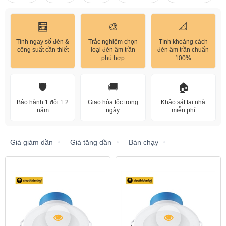
🧮
🎨
📐
Tính ngay số đèn &
Trắc nghiệm chọn
Tính khoảng cách
công suất cần thiết
loại đèn âm trần
đèn âm trần chuẩn
phù hợp
100%
🛡️
🚚
🏠
Bảo hành 1 đổi 1 2
Giao hỏa tốc trong
Khảo sát tại nhà
năm
ngày
miễn phí
Giá giảm dần
Giá tăng dần
Bán chạy