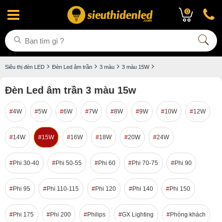
0
Siêu thị đèn LED
Đèn Led âm trần
3 màu
3 màu 15W
Đèn Led âm trần 3 màu 15w
4W
5W
6W
7W
8W
9W
10W
12W
14W
15W
16W
18W
20W
24W
Phi 30-40
Phi 50-55
Phi 60
Phi 70-75
Phi 90
Phi 95
Phi 110-115
Phi 120
Phi 140
Phi 150
Phi 175
Phi 200
Philips
GX Lighting
Phòng khách