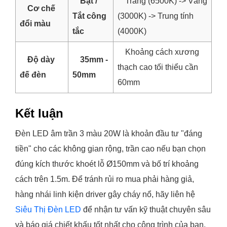
Bật /
Trắng (6500K) -> Vàng
Cơ chế
Tắt công
(3000K) -> Trung tính
đổi màu
tắc
(4000K)
Khoảng cách xương
Độ dày
35mm -
thạch cao tối thiểu cần
đế đèn
50mm
60mm
Kết luận
Đèn LED âm trần 3 màu 20W là khoản đầu tư "đáng
tiền" cho các không gian rộng, trần cao nếu bạn chọn
đúng kích thước khoét lỗ Ø150mm và bố trí khoảng
cách trên 1.5m. Để tránh rủi ro mua phải hàng giả,
hàng nhái linh kiện driver gây cháy nổ, hãy liên hệ
Siêu Thị Đèn LED
để nhận tư vấn kỹ thuật chuyên sâu
và báo giá chiết khấu tốt nhất cho công trình của bạn.