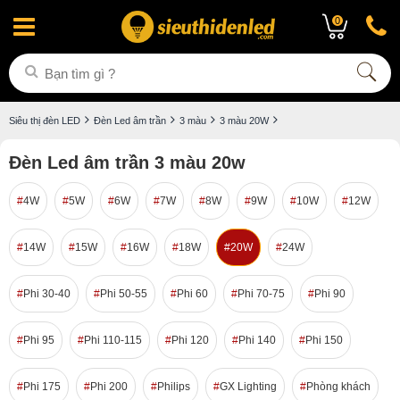
0
Siêu thị đèn LED
Đèn Led âm trần
3 màu
3 màu 20W
Đèn Led âm trần 3 màu 20w
4W
5W
6W
7W
8W
9W
10W
12W
14W
15W
16W
18W
20W
24W
Phi 30-40
Phi 50-55
Phi 60
Phi 70-75
Phi 90
Phi 95
Phi 110-115
Phi 120
Phi 140
Phi 150
Phi 175
Phi 200
Philips
GX Lighting
Phòng khách