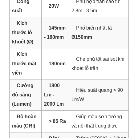
Công
Phù hợp trần cao từ
20W
suất
2.8m - 3.5m
Kích
145mm
Phổ biến nhất là
thước lỗ
- 160mm
Ø150mm
khoét (Ø)
Kích
Che phủ tốt sai sót khi
thước mặt
180mm
khoét lỗ trần
viền
Cường
1800
Hiệu suất quang > 90
độ sáng
Lm -
Lm/W
(Lumen)
2000 Lm
Độ hoàn
Giúp màu sơn tường
> 85 Ra
màu (CRI)
và nội thất trung thực