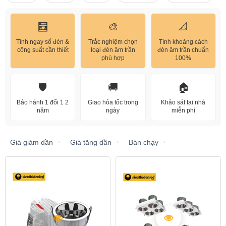
🧮
🎨
📐
Tính ngay số đèn &
Trắc nghiệm chọn
Tính khoảng cách
công suất cần thiết
loại đèn âm trần
đèn âm trần chuẩn
phù hợp
100%
🛡️
🚚
🏠
Bảo hành 1 đổi 1 2
Giao hỏa tốc trong
Khảo sát tại nhà
năm
ngày
miễn phí
Giá giảm dần
Giá tăng dần
Bán chạy