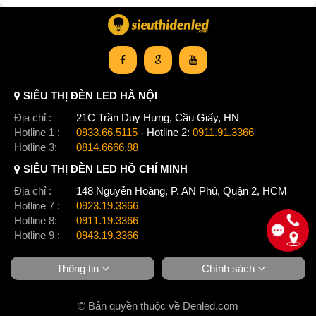
SIÊU THỊ ĐÈN LED HÀ NỘI
Địa chỉ :
21C Trần Duy Hưng, Cầu Giấy, HN
Hotline 1 :
0933.66.5115
- Hotline 2:
0911.91.3366
Hotline 3:
0814.6666.88
SIÊU THỊ ĐÈN LED HỒ CHÍ MINH
Địa chỉ :
148 Nguyễn Hoàng, P. AN Phú, Quận 2, HCM
Hotline 7 :
0923.19.3366
Hotline 8:
0911.19.3366
Hotline 9 :
0943.19.3366
Thông tin
Chính sách
© Bản quyền thuộc về Denled.com