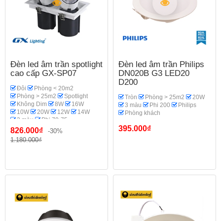
Đèn led âm trần spotlight
Đèn led âm trần Philips
cao cấp GX-SP07
DN020B G3 LED20
D200
Đôi
Phòng < 20m2
Phòng > 25m2
Spotlight
Tròn
Phòng > 25m2
20W
Không Dim
8W
16W
3 màu
Phi 200
Philips
10W
20W
12W
14W
Phòng khách
3 màu
Phi 70-75
GX Lighting
Phòng khách
395.000₫
826.000₫
-30%
1.180.000₫