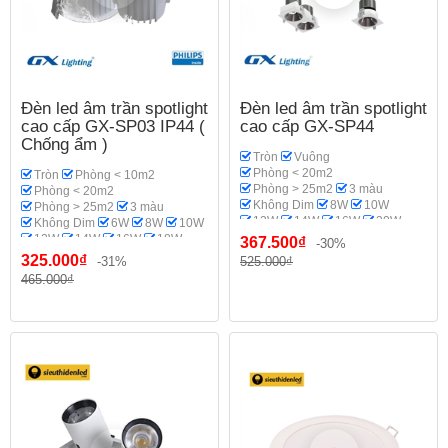
Đèn led âm trần spotlight
Đèn led âm trần spotlight
cao cấp GX-SP03 IP44 (
cao cấp GX-SP44
Chống ẩm )
Tròn
Vuông
Phòng < 20m2
Tròn
Phòng < 10m2
Phòng > 25m2
3 màu
Phòng < 20m2
Không Dim
8W
10W
Phòng > 25m2
3 màu
12W
14W
16W
20W
Không Dim
6W
8W
10W
18W
Spotlight
GX Lighting
12W
14W
16W
18W
367.500₫
-30%
Phòng khách
20W
Spotlight
Phi 70-75
325.000₫
-31%
525.000₫
Phi 95
Phi 110-115
465.000₫
GX Lighting
Phòng bếp