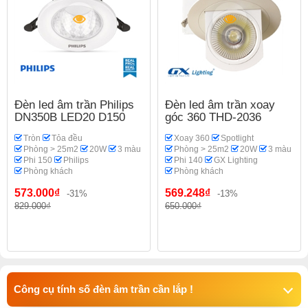
Đèn led âm trần Philips
Đèn led âm trần xoay
DN350B LED20 D150
góc 360 THD-2036
Tròn
Tỏa đều
Xoay 360
Spotlight
Phòng > 25m2
20W
3 màu
Phòng > 25m2
20W
3 màu
Phi 150
Philips
Phi 140
GX Lighting
Phòng khách
Phòng khách
573.000₫
569.248₫
-31%
-13%
829.000₫
650.000₫
Công cụ tính số đèn âm trần cần lắp !