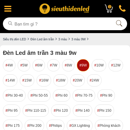
0
Siêu thị đèn LED
Đèn Led âm trần
3 màu
3 màu 9W
Đèn Led âm trần 3 màu 9w
4W
5W
6W
7W
8W
9W
10W
12W
14W
15W
16W
18W
20W
24W
Phi 30-40
Phi 50-55
Phi 60
Phi 70-75
Phi 90
Phi 95
Phi 110-115
Phi 120
Phi 140
Phi 150
Phi 175
Phi 200
Philips
GX Lighting
Phòng khách