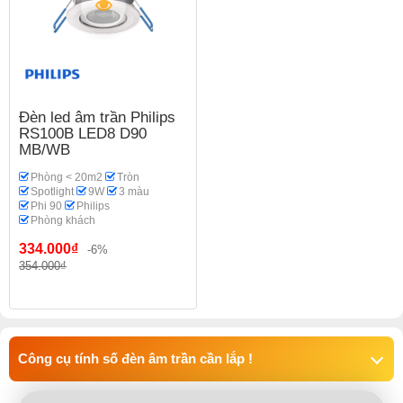
Đèn led âm trần Philips
RS100B LED8 D90
MB/WB
Phòng < 20m2
Tròn
Spotlight
9W
3 màu
Phi 90
Philips
Phòng khách
334.000₫
-6%
354.000₫
Công cụ tính số đèn âm trần cần lắp !