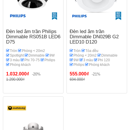
Đèn led âm trần Philips
Đèn led âm trần
Dimmable RS051B LED6
Dimmable DN029B G2
D75
LED10 D120
Tròn
Phòng < 20m2
Tròn
Tỏa đều
Spotlight
Dimmable
9W
Phòng < 20m2
Dimmable
3 màu
Phi 70-75
Philips
9W
3 màu
Phi 120
Phòng khách
Philips
Phòng khách
1.032.000₫
555.000₫
-20%
-21%
1.290.000₫
694.000₫