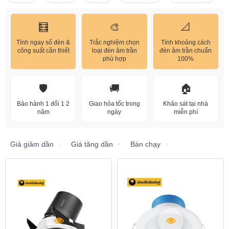
🧮
🎨
📐
Tính ngay số đèn &
Trắc nghiệm chọn
Tính khoảng cách
công suất cần thiết
loại đèn âm trần
đèn âm trần chuẩn
phù hợp
100%
🛡️
🚚
🏠
Bảo hành 1 đổi 1 2
Giao hỏa tốc trong
Khảo sát tại nhà
năm
ngày
miễn phí
Giá giảm dần
Giá tăng dần
Bán chạy