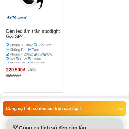
Đèn led âm trần spotlight
GX-SP41
Phòng < 10m2
Spotlight
Không Dim
Tròn
Phòng < 20m2
3W
6W
8W
10W
3 màu
Phi 30-40
Phi 50-55
Phi 60
Philips OEM
220.500₫
-30%
Phòng thờ
315.000₫
Công cụ tính số đèn âm trần cần lắp !
💡 Công cụ tính số đèn cần lắp