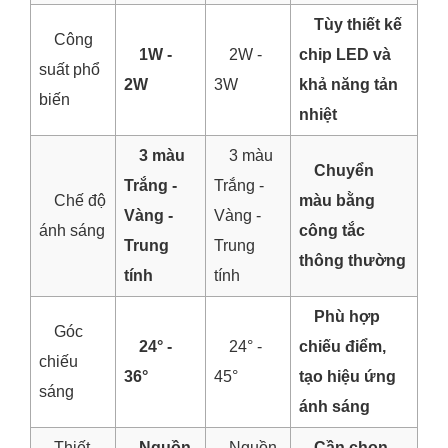
Tùy thiết kế
Công
1W -
2W -
chip LED và
suất phổ
2W
3W
khả năng tản
biến
nhiệt
3 màu
3 màu
Chuyển
Trắng -
Trắng -
Chế độ
màu bằng
Vàng -
Vàng -
ánh sáng
công tắc
Trung
Trung
thông thường
tính
tính
Phù hợp
Góc
24° -
24° -
chiếu điểm,
chiếu
36°
45°
tạo hiệu ứng
sáng
ánh sáng
Thiết
Nguồn
Nguồn
Cần chọn