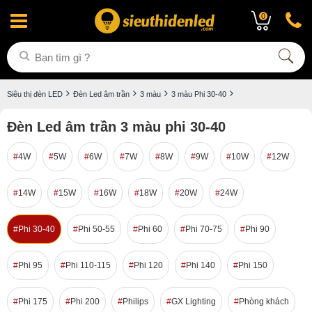
0
Siêu thị đèn LED
Đèn Led âm trần
3 màu
3 màu Phi 30-40
Đèn Led âm trần 3 màu phi 30-40
4W
5W
6W
7W
8W
9W
10W
12W
14W
15W
16W
18W
20W
24W
Phi 30-40
Phi 50-55
Phi 60
Phi 70-75
Phi 90
Phi 95
Phi 110-115
Phi 120
Phi 140
Phi 150
Phi 175
Phi 200
Philips
GX Lighting
Phòng khách