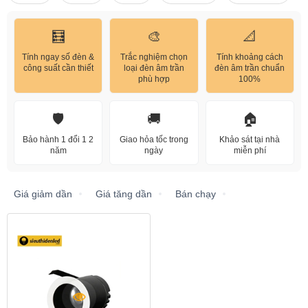
🧮
🎨
📐
Tính ngay số đèn &
Trắc nghiệm chọn
Tính khoảng cách
công suất cần thiết
loại đèn âm trần
đèn âm trần chuẩn
phù hợp
100%
🛡️
🚚
🏠
Bảo hành 1 đổi 1 2
Giao hỏa tốc trong
Khảo sát tại nhà
năm
ngày
miễn phí
Giá giảm dần
Giá tăng dần
Bán chạy