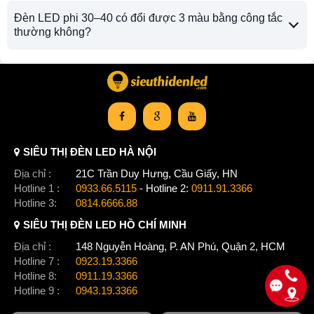
Đèn LED phi 30–40 có đổi được 3 màu bằng công tắc
thường không?
SIÊU THỊ ĐÈN LED HÀ NỘI
Địa chỉ :
21C Trần Duy Hưng, Cầu Giấy, HN
Hotline 1 :
0933.66.5115
- Hotline 2:
0911.91.3366
Hotline 3:
0814.6666.88
SIÊU THỊ ĐÈN LED HỒ CHÍ MINH
Địa chỉ :
148 Nguyễn Hoàng, P. AN Phú, Quận 2, HCM
Hotline 7 :
0923.19.3366
Hotline 8:
0911.19.3366
Hotline 9 :
0943.19.3366