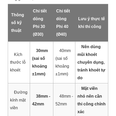
Chi tiết
Chi tiết
Thông
dòng
dòng
Lưu ý thực tế
số kỹ
Phi 30
Phi 40
khi thi công
thuật
(Ø30)
(Ø40)
Nên dùng
30mm
40mm
Kích
mũi khoét
(sai số
(sai số
thước lỗ
chuyên dụng,
khoảng
khoảng
khoét
tránh khoét tự
±1mm)
±1mm)
do
Mặt viền
Đường
38mm -
48mm -
nhỏ nên cần
kính mặt
42mm
52mm
thi công chính
viền
xác