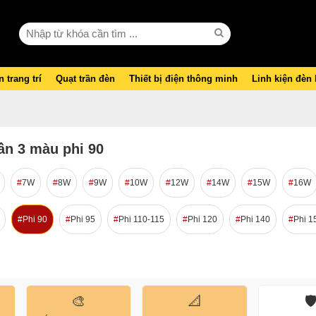
 trang trí
Quạt trần đèn
Thiết bị điện thông minh
Linh kiện đèn
ần 3 màu phi 90
7W
8W
9W
10W
12W
14W
15W
16W
Phi 90
Phi 95
Phi 110-115
Phi 120
Phi 140
Phi 1
🎨
📐
🛡