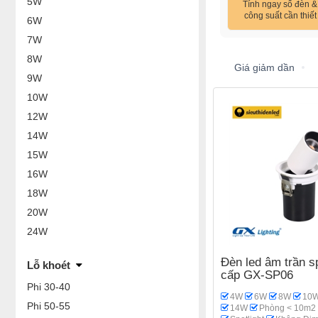
5W
Tính ngay số đèn &
công suất cần thiết
6W
7W
8W
Giá giảm dần
9W
10W
12W
14W
15W
16W
18W
20W
24W
Đèn led âm trần sp
Lỗ khoét
cấp GX-SP06
Phi 30-40
4W
6W
8W
10
Phi 50-55
14W
Phòng < 10m2