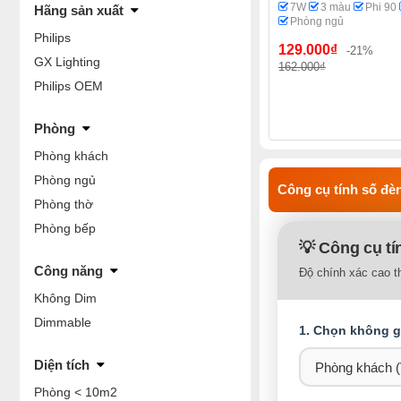
7W
3 màu
Phi 90
Hãng sản xuất
Phòng ngủ
Philips
129.000₫
-21%
GX Lighting
162.000₫
Philips OEM
Phòng
Phòng khách
Phòng ngủ
Công cụ tính số đèn
Phòng thờ
Phòng bếp
💡 Công cụ tí
Công năng
Độ chính xác cao t
Không Dim
Dimmable
1. Chọn không gi
Diện tích
Phòng < 10m2