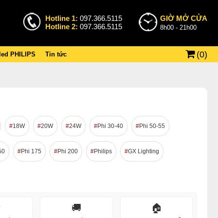
Hotline 1:
097.366.5115
GIỜ MỞ CỬA
Hotline 2:
097.366.5115
8h00 - 21h00
(
0
)
 led PHILIPS
Tin tức
18W
20W
24W
Phi 30-40
Phi 50-55
50
Phi 175
Phi 200
Philips
GX Lighting
️
🚚
🏠