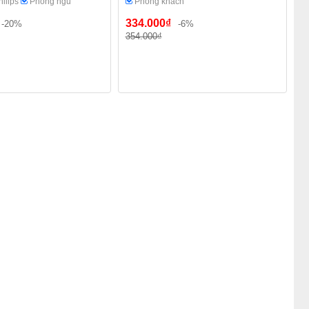
hilips
Phòng ngủ
Phòng khách
334.000₫
-20%
-6%
354.000₫