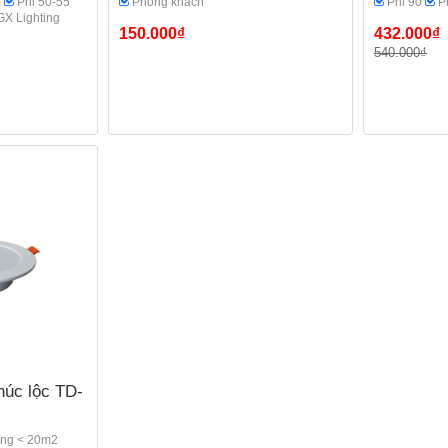
m
Phi 50-55
Phòng khách
Phi 90
P
GX Lighting
150.000₫
432.000₫
540.000₫
húc lộc TD-
ng < 20m2