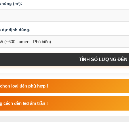
 phòng (m²):
n dự định dùng:
TÍNH SỐ LƯỢNG ĐÈN
chọn loại đèn phù hợp !
 cách đèn led âm trần !