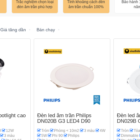
Trắc nghiệm chọn loại
Tính khoảng cách đèn
Bảo hành 1
đèn âm trần phù hợp
âm trần chuẩn 100%
nă
Giá tăng dần
Bán chạy
otlight cao
Đèn led âm trần Philips
Đèn led 
DN020B G3 LED4 D90
DN029B 
W
12W
Tròn
Phòng < 10m2
3 màu
4W
Tròn
Tỏa
3 màu
5W
Phi 90
Philips
Dimmable