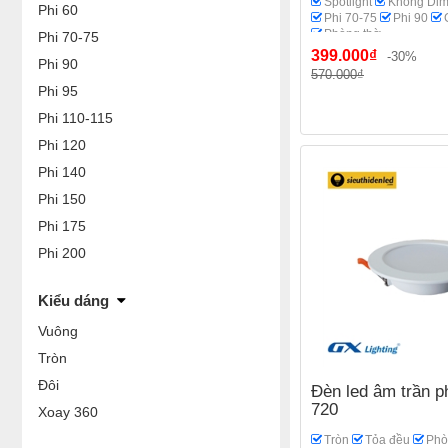
Spotlight
Không Di
Phi 60
Phi 70-75
Phi 90
Phòng thờ
Phi 70-75
399.000₫
-30%
Phi 90
570.000₫
Phi 95
Phi 110-115
Phi 120
Phi 140
Phi 150
Phi 175
Phi 200
Kiểu dáng
Vuông
Tròn
Đôi
Đèn led âm trần p
720
Xoay 360
Tròn
Tỏa đều
Phò