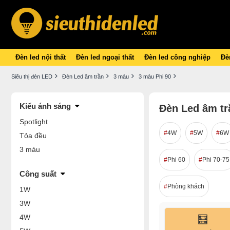
Đèn led nội thất
Đèn led ngoại thất
Đèn led công nghiệp
Đèn
Siêu thị đèn LED
Đèn Led âm trần
3 màu
3 màu Phi 90
Kiểu ánh sáng
Đèn Led âm tr
Spotlight
4W
5W
6W
Tỏa đều
3 màu
Phi 60
Phi 70-75
Công suất
Phòng khách
1W
3W
4W
🧮