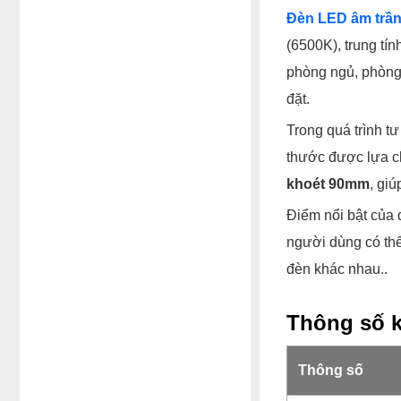
Đèn LED âm trần
(6500K), trung tí
phòng ngủ, phòng 
đặt.
Trong quá trình t
thước được lựa ch
khoét 90mm
, gi
Điểm nổi bật của
người dùng có thể
đèn khác nhau..
Thông số k
Thông số