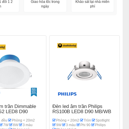
 đổi 1 2
Giao hỏa tốc trong
Khảo sát tại nhà miễn
m
ngày
phí
âm trần Dimmable
Đèn led âm trần Philips
G2 LED8 D90
RS100B LED8 D90 MB/WB
 đều
Phòng < 20m2
Phòng < 20m2
Tròn
Spotlight
7W
8W
3 màu
9W
3 màu
Phi 90
Philips