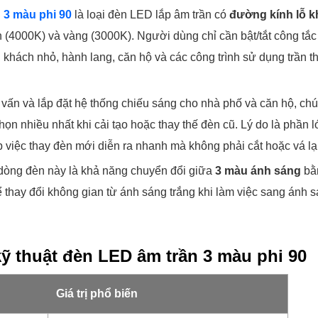
 3 màu phi 90
là loại đèn LED lắp âm trần có
đường kính lỗ 
nh (4000K) và vàng (3000K). Người dùng chỉ cần bật/tắt công tắ
khách nhỏ, hành lang, căn hộ và các công trình sử dụng trần thạ
ư vấn và lắp đặt hệ thống chiếu sáng cho nhà phố và căn hộ, ch
ọn nhiều nhất khi cải tạo hoặc thay thế đèn cũ. Lý do là phần 
úp việc thay đèn mới diễn ra nhanh mà không phải cắt hoặc vá lại
 dòng đèn này là khả năng chuyển đổi giữa
3 màu ánh sáng
bằn
 thay đổi không gian từ ánh sáng trắng khi làm việc sang ánh 
ỹ thuật đèn LED âm trần 3 màu phi 90
Giá trị phổ biến