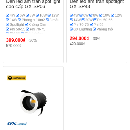
Đèn led âm trần spotlight
Đèn led âm trần spotlight
cao cấp GX-SP06
GX-SP43
4W
6W
8W
10W
12W
4W
6W
8W
10W
12W
14W
Phòng < 10m2
3 màu
14W
20W
Phi 50-55
Spotlight
Không Dim
Phi 70-75
Phi 95
Phi 50-55
Phi 70-75
GX Lighting
Phòng thờ
Phi 90
GX Lighting
294.000₫
Phòng thờ
-30%
399.000₫
-30%
420.000₫
570.000₫