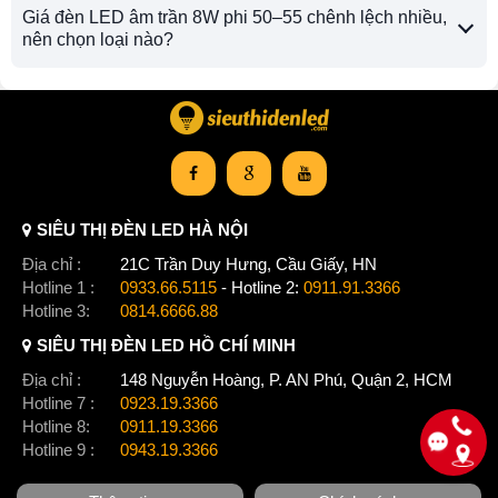
Giá đèn LED âm trần 8W phi 50–55 chênh lệch nhiều,
nên chọn loại nào?
SIÊU THỊ ĐÈN LED HÀ NỘI
Địa chỉ :
21C Trần Duy Hưng, Cầu Giấy, HN
Hotline 1 :
0933.66.5115
- Hotline 2:
0911.91.3366
Hotline 3:
0814.6666.88
SIÊU THỊ ĐÈN LED HỒ CHÍ MINH
Địa chỉ :
148 Nguyễn Hoàng, P. AN Phú, Quận 2, HCM
Hotline 7 :
0923.19.3366
Hotline 8:
0911.19.3366
Hotline 9 :
0943.19.3366