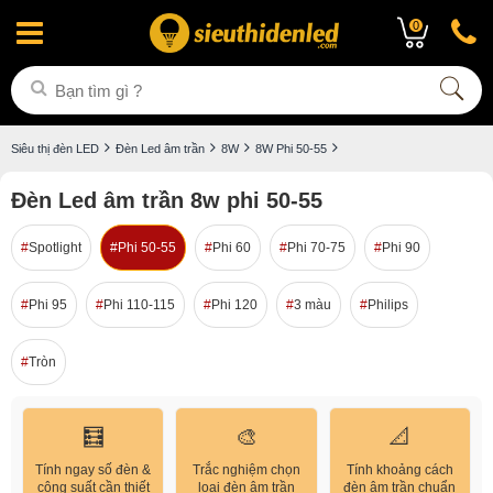
0
Siêu thị đèn LED
Đèn Led âm trần
8W
8W Phi 50-55
Đèn Led âm trần 8w phi 50-55
Spotlight
Phi 50-55
Phi 60
Phi 70-75
Phi 90
Phi 95
Phi 110-115
Phi 120
3 màu
Philips
Tròn
🧮
🎨
📐
Tính ngay số đèn &
Trắc nghiệm chọn
Tính khoảng cách
công suất cần thiết
loại đèn âm trần
đèn âm trần chuẩn