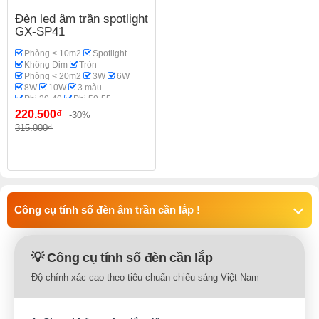
Đèn led âm trần spotlight
GX-SP41
Phòng < 10m2
Spotlight
Không Dim
Tròn
Phòng < 20m2
3W
6W
8W
10W
3 màu
Phi 30-40
Phi 50-55
Phi 60
Philips OEM
220.500₫
-30%
Phòng thờ
315.000₫
Công cụ tính số đèn âm trần cần lắp !
💡 Công cụ tính số đèn cần lắp
Độ chính xác cao theo tiêu chuẩn chiếu sáng Việt Nam