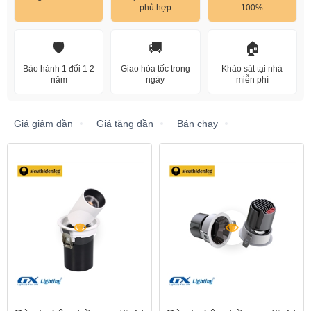
phù hợp
100%
🛡️
🚚
🏠
Bảo hành 1 đổi 1 2
Giao hỏa tốc trong
Khảo sát tại nhà
năm
ngày
miễn phí
Giá giảm dần
Giá tăng dần
Bán chạy