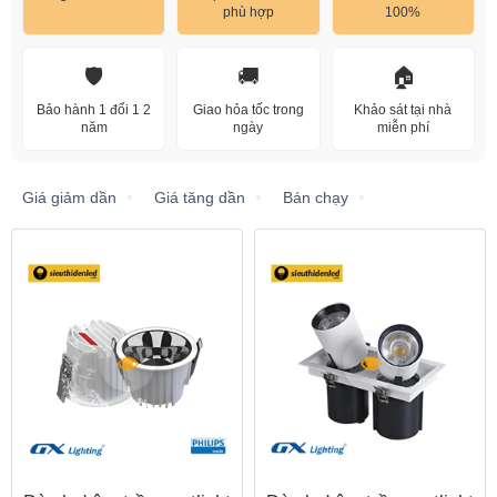
phù hợp
100%
🛡️
🚚
🏠
Bảo hành 1 đổi 1 2
Giao hỏa tốc trong
Khảo sát tại nhà
năm
ngày
miễn phí
Giá giảm dần
Giá tăng dần
Bán chạy