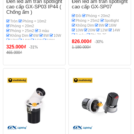
Đèn led âm trần spotlight
Đèn led âm trần spotlight
cao cấp GX-SP03 IP44 (
cao cấp GX-SP07
Chống ẩm )
Đôi
Phòng < 20m2
Phòng > 25m2
Spotlight
Tròn
Phòng < 10m2
Không Dim
8W
16W
Phòng < 20m2
10W
20W
12W
14W
Phòng > 25m2
3 màu
3 màu
Phi 70-75
Không Dim
6W
8W
10W
GX Lighting
Phòng khách
12W
14W
16W
18W
826.000₫
-30%
20W
Spotlight
Phi 70-75
325.000₫
-31%
1.180.000₫
Phi 95
Phi 110-115
465.000₫
GX Lighting
Phòng bếp