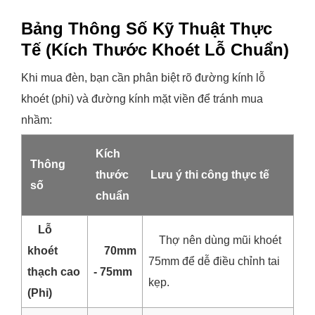
Bảng Thông Số Kỹ Thuật Thực
Tế (Kích Thước Khoét Lỗ Chuẩn)
Khi mua đèn, bạn cần phân biệt rõ đường kính lỗ
khoét (phi) và đường kính mặt viền để tránh mua
nhầm:
Kích
Thông
thước
Lưu ý thi công thực tế
số
chuẩn
Lỗ
Thợ nên dùng mũi khoét
khoét
70mm
75mm để dễ điều chỉnh tai
thạch cao
- 75mm
kẹp.
(Phi)