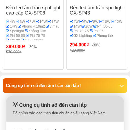
Đèn led âm trần spotlight
Đèn led âm trần spotlight
cao cấp GX-SP06
GX-SP43
4W
6W
8W
10W
12W
4W
6W
8W
10W
12W
14W
Phòng < 10m2
3 màu
14W
20W
Phi 50-55
Spotlight
Không Dim
Phi 70-75
Phi 95
Phi 50-55
Phi 70-75
GX Lighting
Phòng thờ
Phi 90
GX Lighting
294.000₫
Phòng thờ
-30%
399.000₫
-30%
420.000₫
570.000₫
Công cụ tính số đèn âm trần cần lắp !
💡 Công cụ tính số đèn cần lắp
Độ chính xác cao theo tiêu chuẩn chiếu sáng Việt Nam