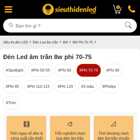
0
Siêu thị đèn LED
Đèn Led âm trần
8W
8W Phi 70-75
Đèn Led âm trần 8w phi 70-75
Spotlight
Phi 50-55
Phi 60
Phi 70-75
Phi 90
Phi 95
Phi 110-115
Phi 120
3 màu
Philips
Tròn
🧮
🎨
📐
Tính ngay số đèn &
Trắc nghiệm chọn
Tính khoảng cách
công suất cần thiết
loại đèn âm trần
đèn âm trần chuẩn