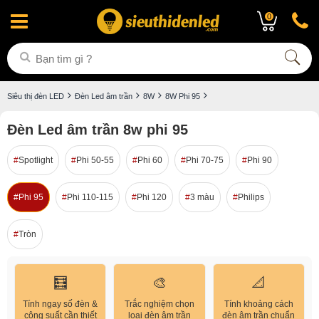
0
Siêu thị đèn LED
Đèn Led âm trần
8W
8W Phi 95
Đèn Led âm trần 8w phi 95
Spotlight
Phi 50-55
Phi 60
Phi 70-75
Phi 90
Phi 95
Phi 110-115
Phi 120
3 màu
Philips
Tròn
🧮
🎨
📐
Tính ngay số đèn &
Trắc nghiệm chọn
Tính khoảng cách
công suất cần thiết
loại đèn âm trần
đèn âm trần chuẩn