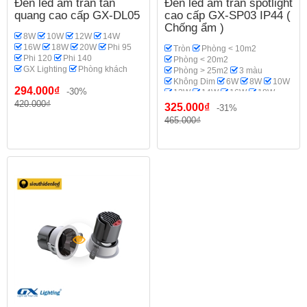
Đèn led âm trần tán
Đèn led âm trần spotlight
quang cao cấp GX-DL05
cao cấp GX-SP03 IP44 (
Chống ẩm )
8W
10W
12W
14W
16W
18W
20W
Phi 95
Tròn
Phòng < 10m2
Phi 120
Phi 140
Phòng < 20m2
GX Lighting
Phòng khách
Phòng > 25m2
3 màu
Không Dim
6W
8W
10W
294.000₫
-30%
12W
14W
16W
18W
420.000₫
20W
Spotlight
Phi 70-75
325.000₫
-31%
Phi 95
Phi 110-115
465.000₫
GX Lighting
Phòng bếp