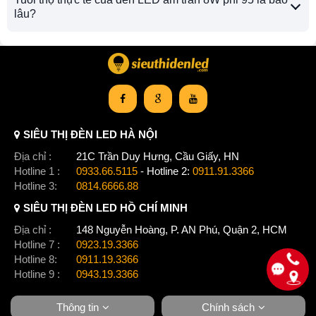
lâu?
SIÊU THỊ ĐÈN LED HÀ NỘI
Địa chỉ :
21C Trần Duy Hưng, Cầu Giấy, HN
Hotline 1 :
0933.66.5115
- Hotline 2:
0911.91.3366
Hotline 3:
0814.6666.88
SIÊU THỊ ĐÈN LED HỒ CHÍ MINH
Địa chỉ :
148 Nguyễn Hoàng, P. AN Phú, Quận 2, HCM
Hotline 7 :
0923.19.3366
Hotline 8:
0911.19.3366
Hotline 9 :
0943.19.3366
Thông tin
Chính sách