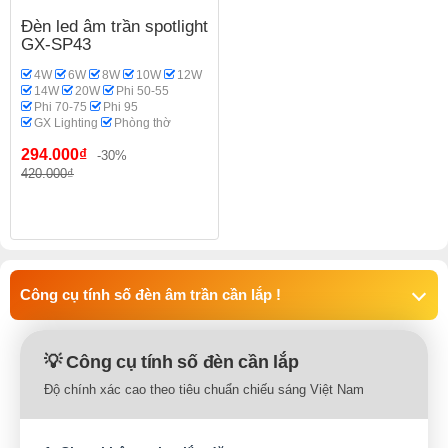
Đèn led âm trần spotlight
GX-SP43
4W
6W
8W
10W
12W
14W
20W
Phi 50-55
Phi 70-75
Phi 95
GX Lighting
Phòng thờ
294.000₫
-30%
420.000₫
Công cụ tính số đèn âm trần cần lắp !
💡 Công cụ tính số đèn cần lắp
Độ chính xác cao theo tiêu chuẩn chiếu sáng Việt Nam