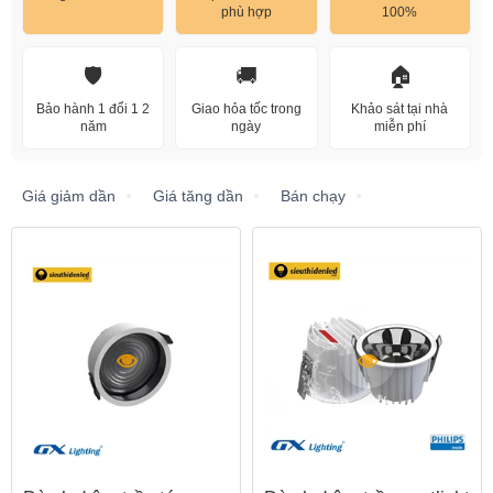
phù hợp
100%
🛡️
🚚
🏠
Bảo hành 1 đổi 1 2
Giao hỏa tốc trong
Khảo sát tại nhà
năm
ngày
miễn phí
Giá giảm dần
Giá tăng dần
Bán chạy