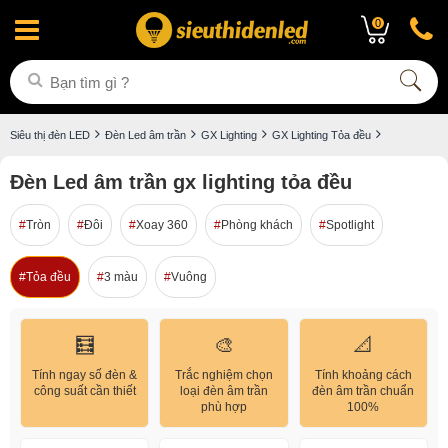
0
Siêu thị đèn LED
Đèn Led âm trần
GX Lighting
GX Lighting Tỏa đều
Đèn Led âm trần gx lighting tỏa đều
Tròn
Đôi
Xoay 360
Phòng khách
Spotlight
Tỏa đều
3 màu
Vuông
🧮
🎨
📐
Tính ngay số đèn &
Trắc nghiệm chọn
Tính khoảng cách
công suất cần thiết
loại đèn âm trần
đèn âm trần chuẩn
phù hợp
100%