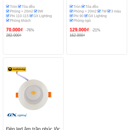
Tròn
Tỏa đều
Tròn
Tỏa đều
Phòng < 20m2
9W
Phòng < 20m2
7W
3 màu
Phi 110-115
GX Lighting
Phi 90
GX Lighting
Phòng khách
Phòng ngủ
70.000₫
129.000₫
-76%
-21%
282.000₫
162.000₫
Đèn led âm trần phúc lộc