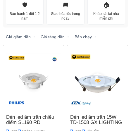
🛡️
🚚
🏠
Bảo hành 1 đổi 1 2
Giao hỏa tốc trong
Khảo sát tại nhà
năm
ngày
miễn phí
Giá giảm dần
Giá tăng dần
Bán chạy
Đèn led âm trần chiếu
Đèn led âm trần 15W
điểm SL190 RD
TD-1508 GX LIGHTING