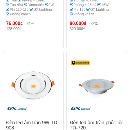
Tròn
Phòng < 20m2
Tròn
Tỏa đều
Tỏa đều
Dimmable
9W
Phòng > 25m2
15W
Phi 110-115
GX Lighting
Phi 120
GX Lighting
Phòng khách
Phòng khách
76.000₫
90.000₫
-41%
-72%
128.000₫
320.000₫
Đèn led âm trần 9W TD-
Đèn led âm trần phúc lộc
908
TD-720