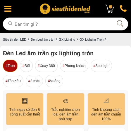
0
Siêu thị đèn LED
Đèn Led âm trần
GX Lighting
GX Lighting Tròn
Đèn Led âm trần gx lighting tròn
Tròn
Đôi
Xoay 360
Phòng khách
Spotlight
Tỏa đều
3 màu
Vuông
🧮
🎨
📐
Tính ngay số đèn &
Trắc nghiệm chọn
Tính khoảng cách
công suất cần thiết
loại đèn âm trần
đèn âm trần chuẩn
phù hợp
100%