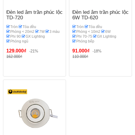
Đèn led âm trần phúc lộc
Đèn led âm trần phúc lộc
TD-720
6W TD-620
Tròn
Tỏa đều
Tròn
Tỏa đều
Phòng < 20m2
7W
3 màu
Phòng < 10m2
6W
Phi 90
GX Lighting
Phi 70-75
GX Lighting
Phòng ngủ
Phòng bếp
129.000₫
91.000₫
-21%
-18%
162.000₫
110.000₫