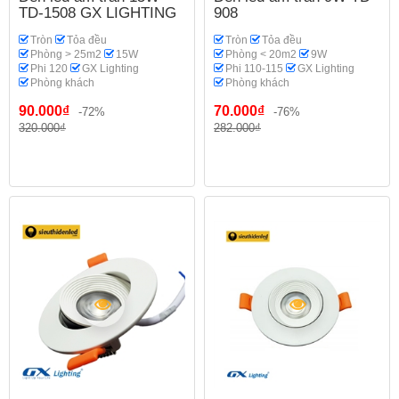
TD-1508 GX LIGHTING
908
Tròn
Tỏa đều
Tròn
Tỏa đều
Phòng > 25m2
15W
Phòng < 20m2
9W
Phi 120
GX Lighting
Phi 110-115
GX Lighting
Phòng khách
Phòng khách
90.000₫
70.000₫
-72%
-76%
320.000₫
282.000₫