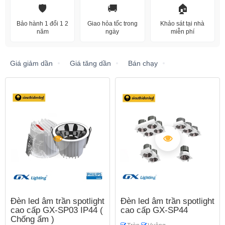
🛡️
🚚
🏠
Bảo hành 1 đổi 1 2
Giao hỏa tốc trong
Khảo sát tại nhà
năm
ngày
miễn phí
Giá giảm dần
Giá tăng dần
Bán chạy
Đèn led âm trần spotlight
Đèn led âm trần spotlight
cao cấp GX-SP03 IP44 (
cao cấp GX-SP44
Chống ẩm )