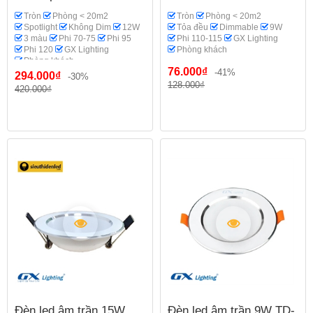
Tròn
Phòng < 20m2
Tròn
Phòng < 20m2
Spotlight
Không Dim
12W
Tỏa đều
Dimmable
9W
3 màu
Phi 70-75
Phi 95
Phi 110-115
GX Lighting
Phi 120
GX Lighting
Phòng khách
Phòng khách
76.000₫
-41%
294.000₫
-30%
128.000₫
420.000₫
Đèn led âm trần 15W
Đèn led âm trần 9W TD-