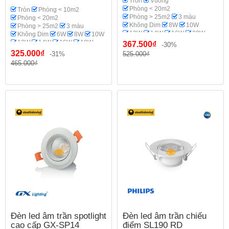
Tròn
Vuông
Phòng < 20m2
Tròn
Phòng < 10m2
Phòng > 25m2
3 màu
Phòng < 20m2
Không Dim
8W
10W
Phòng > 25m2
3 màu
12W
14W
16W
20W
Không Dim
6W
8W
10W
18W
Spotlight
GX Lighting
12W
14W
16W
18W
367.500₫
-30%
Phòng khách
20W
Spotlight
Phi 70-75
325.000₫
-31%
525.000₫
Phi 95
Phi 110-115
465.000₫
GX Lighting
Phòng bếp
Đèn led âm trần spotlight
Đèn led âm trần chiếu
cao cấp GX-SP14
điểm SL190 RD