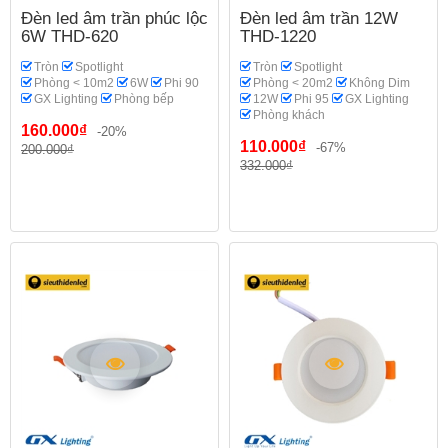
Đèn led âm trần phúc lộc
Đèn led âm trần 12W
6W THD-620
THD-1220
Tròn
Spotlight
Tròn
Spotlight
Phòng < 10m2
6W
Phi 90
Phòng < 20m2
Không Dim
GX Lighting
Phòng bếp
12W
Phi 95
GX Lighting
Phòng khách
160.000₫
-20%
110.000₫
-67%
200.000₫
332.000₫