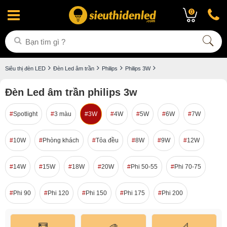
0
Siêu thị đèn LED
Đèn Led âm trần
Philips
Philips 3W
Đèn Led âm trần philips 3w
Spotlight
3 màu
3W
4W
5W
6W
7W
10W
Phòng khách
Tỏa đều
8W
9W
12W
14W
15W
18W
20W
Phi 50-55
Phi 70-75
Phi 90
Phi 120
Phi 150
Phi 175
Phi 200