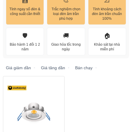
🧮
🎨
📐
Tính ngay số đèn &
Trắc nghiệm chọn
Tính khoảng cách
công suất cần thiết
loại đèn âm trần
đèn âm trần chuẩn
phù hợp
100%
🛡️
🚚
🏠
Bảo hành 1 đổi 1 2
Giao hỏa tốc trong
Khảo sát tại nhà
năm
ngày
miễn phí
Giá giảm dần
Giá tăng dần
Bán chạy