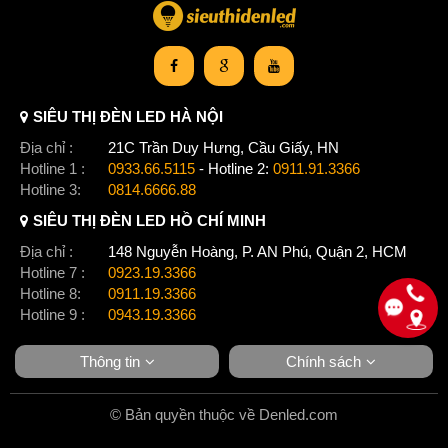
SIÊU THỊ ĐÈN LED HÀ NỘI
Địa chỉ :
21C Trần Duy Hưng, Cầu Giấy, HN
Hotline 1 :
0933.66.5115
- Hotline 2:
0911.91.3366
Hotline 3:
0814.6666.88
SIÊU THỊ ĐÈN LED HỒ CHÍ MINH
Địa chỉ :
148 Nguyễn Hoàng, P. AN Phú, Quận 2, HCM
Hotline 7 :
0923.19.3366
Hotline 8:
0911.19.3366
Hotline 9 :
0943.19.3366
Thông tin
Chính sách
© Bản quyền thuộc về Denled.com