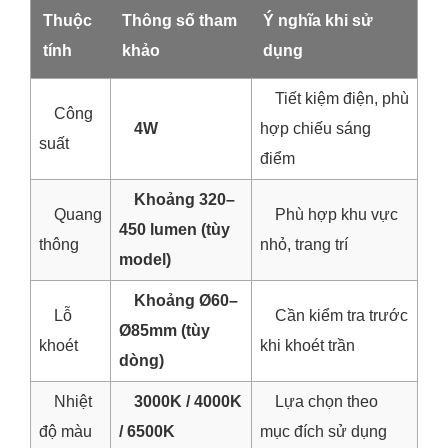
Thuộc
Thông số tham
Ý nghĩa khi sử
tính
khảo
dụng
Tiết kiệm điện, phù
Công
4W
hợp chiếu sáng
suất
điểm
Khoảng 320–
Quang
Phù hợp khu vực
450 lumen (tùy
thông
nhỏ, trang trí
model)
Khoảng Ø60–
Lỗ
Cần kiểm tra trước
Ø85mm (tùy
khoét
khi khoét trần
dòng)
Nhiệt
3000K / 4000K
Lựa chọn theo
độ màu
/ 6500K
mục đích sử dụng