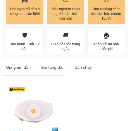
🧮
🎨
📐
Tính ngay số đèn &
Trắc nghiệm chọn
Tính khoảng cách
công suất cần thiết
loại đèn âm trần
đèn âm trần chuẩn
phù hợp
100%
🛡️
🚚
🏠
Bảo hành 1 đổi 1 2
Giao hỏa tốc trong
Khảo sát tại nhà
năm
ngày
miễn phí
Giá giảm dần
Giá tăng dần
Bán chạy