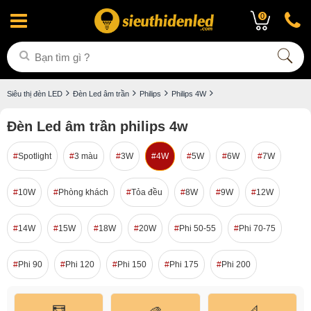
0
Siêu thị đèn LED
Đèn Led âm trần
Philips
Philips 4W
Đèn Led âm trần philips 4w
Spotlight
3 màu
3W
4W
5W
6W
7W
10W
Phòng khách
Tỏa đều
8W
9W
12W
14W
15W
18W
20W
Phi 50-55
Phi 70-75
Phi 90
Phi 120
Phi 150
Phi 175
Phi 200