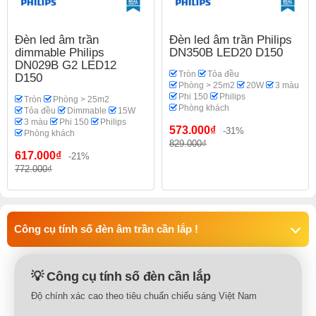
Đèn led âm trần
Đèn led âm trần Philips
dimmable Philips
DN350B LED20 D150
DN029B G2 LED12
Tròn
Tỏa đều
D150
Phòng > 25m2
20W
3 màu
Phi 150
Philips
Tròn
Phòng > 25m2
Phòng khách
Tỏa đều
Dimmable
15W
3 màu
Phi 150
Philips
573.000₫
-31%
Phòng khách
829.000₫
617.000₫
-21%
772.000₫
Công cụ tính số đèn âm trần cần lắp !
💡 Công cụ tính số đèn cần lắp
Độ chính xác cao theo tiêu chuẩn chiếu sáng Việt Nam