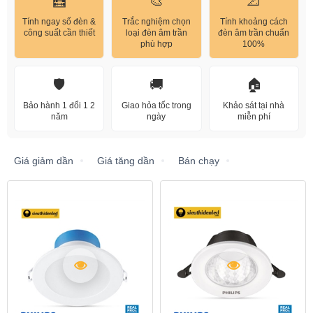
🧮
🎨
📐
Tính ngay số đèn &
Trắc nghiệm chọn
Tính khoảng cách
công suất cần thiết
loại đèn âm trần
đèn âm trần chuẩn
phù hợp
100%
🛡️
🚚
🏠
Bảo hành 1 đổi 1 2
Giao hỏa tốc trong
Khảo sát tại nhà
năm
ngày
miễn phí
Giá giảm dần
Giá tăng dần
Bán chạy