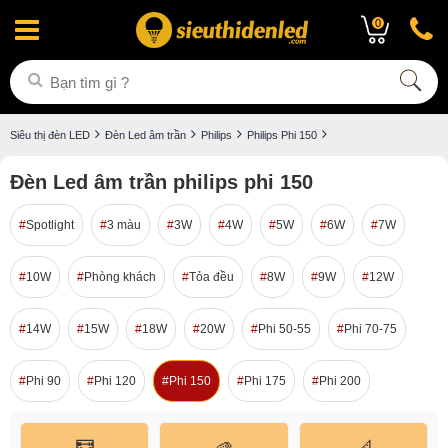
0
Siêu thị đèn LED
Đèn Led âm trần
Philips
Philips Phi 150
Đèn Led âm trần philips phi 150
Spotlight
3 màu
3W
4W
5W
6W
7W
10W
Phòng khách
Tỏa đều
8W
9W
12W
14W
15W
18W
20W
Phi 50-55
Phi 70-75
Phi 90
Phi 120
Phi 150
Phi 175
Phi 200