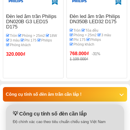
Đèn led âm trần Philips
Đèn led âm trần Philips
DN020B G3 LED15
DN350B LED32 D175
D175
Tròn
Tỏa đều
Phòng > 25m2
3 màu
Tròn
Phòng > 25m2
18W
Phi 175
Philips
3 màu
Phi 175
Philips
Phòng khách
Phòng khách
768.000₫
320.000₫
-31%
1.109.000₫
Công cụ tính số đèn âm trần cần lắp !
💡 Công cụ tính số đèn cần lắp
Độ chính xác cao theo tiêu chuẩn chiếu sáng Việt Nam