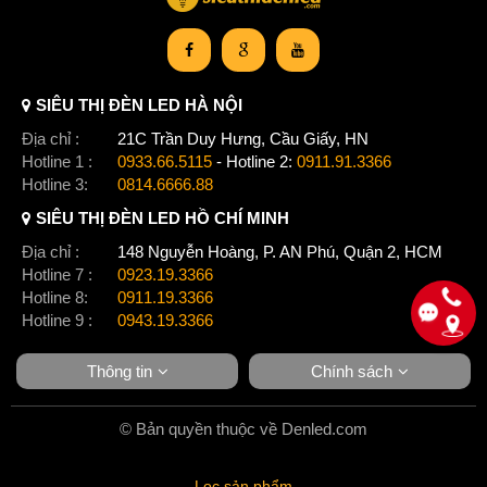
SIÊU THỊ ĐÈN LED HÀ NỘI
Địa chỉ :
21C Trần Duy Hưng, Cầu Giấy, HN
Hotline 1 :
0933.66.5115
- Hotline 2:
0911.91.3366
Hotline 3:
0814.6666.88
SIÊU THỊ ĐÈN LED HỒ CHÍ MINH
Địa chỉ :
148 Nguyễn Hoàng, P. AN Phú, Quận 2, HCM
Hotline 7 :
0923.19.3366
Hotline 8:
0911.19.3366
Hotline 9 :
0943.19.3366
Thông tin
Chính sách
© Bản quyền thuộc về Denled.com
Lọc sản phẩm