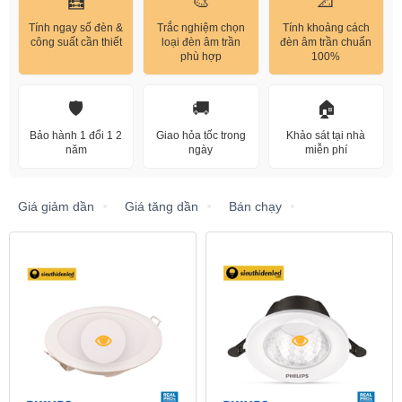
🧮
🎨
📐
Tính ngay số đèn &
Trắc nghiệm chọn
Tính khoảng cách
công suất cần thiết
loại đèn âm trần
đèn âm trần chuẩn
phù hợp
100%
🛡️
🚚
🏠
Bảo hành 1 đổi 1 2
Giao hỏa tốc trong
Khảo sát tại nhà
năm
ngày
miễn phí
Giá giảm dần
Giá tăng dần
Bán chạy