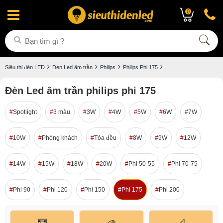
0
Siêu thị đèn LED
Đèn Led âm trần
Philips
Philips Phi 175
Đèn Led âm trần philips phi 175
Spotlight
3 màu
3W
4W
5W
6W
7W
10W
Phòng khách
Tỏa đều
8W
9W
12W
14W
15W
18W
20W
Phi 50-55
Phi 70-75
Phi 90
Phi 120
Phi 150
Phi 175
Phi 200