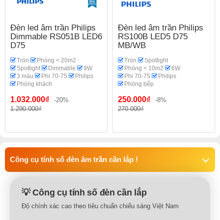
Đèn led âm trần Philips
Đèn led âm trần Philips
Dimmable RS051B LED6
RS100B LED5 D75
D75
MB/WB
Tròn
Phòng < 20m2
Tròn
Spotlight
Spotlight
Dimmable
9W
Phòng < 10m2
6W
3 màu
Phi 70-75
Philips
Phi 70-75
Philips
Phòng khách
Phòng bếp
1.032.000₫
250.000₫
-20%
-8%
1.290.000₫
270.000₫
Công cụ tính số đèn âm trần cần lắp !
💡 Công cụ tính số đèn cần lắp
Độ chính xác cao theo tiêu chuẩn chiếu sáng Việt Nam