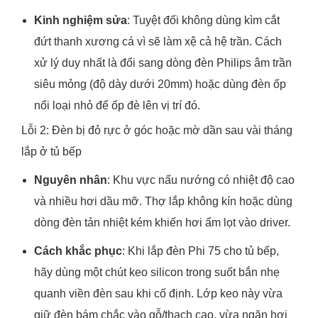
Kinh nghiệm sửa
: Tuyệt đối không dùng kìm cắt
đứt thanh xương cá vì sẽ làm xệ cả hệ trần. Cách
xử lý duy nhất là đổi sang dòng đèn Philips âm trần
siêu mỏng (độ dày dưới 20mm) hoặc dùng đèn ốp
nổi loại nhỏ để ốp đè lên vị trí đó.
Lỗi 2: Đèn bị đỏ rực ở góc hoặc mờ dần sau vài tháng
lắp ở tủ bếp
Nguyên nhân
: Khu vực nấu nướng có nhiệt độ cao
và nhiều hơi dầu mỡ. Thợ lắp không kín hoặc dùng
dòng đèn tản nhiệt kém khiến hơi ẩm lọt vào driver.
Cách khắc phục
: Khi lắp đèn Phi 75 cho tủ bếp,
hãy dùng một chút keo silicon trong suốt bắn nhẹ
quanh viền đèn sau khi cố định. Lớp keo này vừa
giữ đèn bám chắc vào gỗ/thạch cao, vừa ngăn hơi