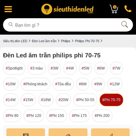
0
Siêu thị đèn LED
Đèn Led âm trần
Philips
Philips Phi 70-75
Đèn Led âm trần philips phi 70-75
Spotlight
3 màu
3W
4W
5W
6W
7W
10W
Phòng khách
Tỏa đều
8W
9W
12W
14W
15W
18W
20W
Phi 50-55
Phi 70-75
Phi 90
Phi 120
Phi 150
Phi 175
Phi 200