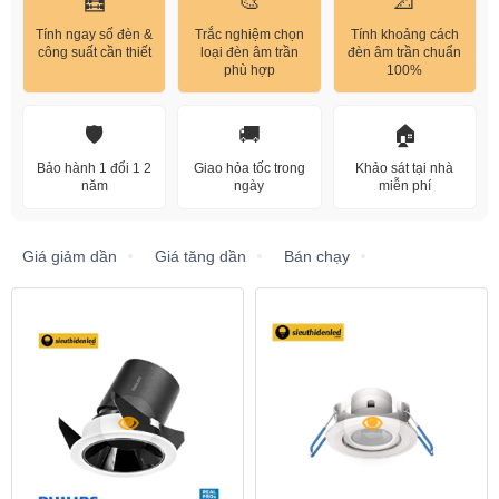
🧮
🎨
📐
Tính ngay số đèn &
Trắc nghiệm chọn
Tính khoảng cách
công suất cần thiết
loại đèn âm trần
đèn âm trần chuẩn
phù hợp
100%
🛡️
🚚
🏠
Bảo hành 1 đổi 1 2
Giao hỏa tốc trong
Khảo sát tại nhà
năm
ngày
miễn phí
Giá giảm dần
Giá tăng dần
Bán chạy