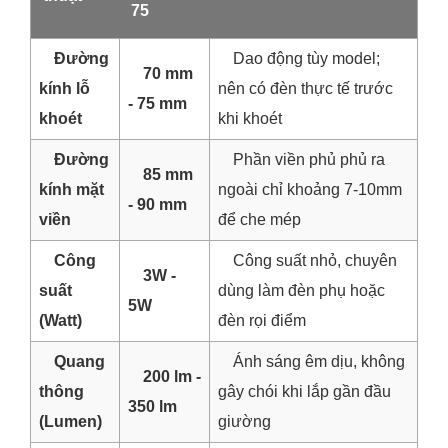
75
Đường
Dao động tùy model;
70 mm
kính lỗ
nên có đèn thực tế trước
- 75 mm
khoét
khi khoét
Đường
Phần viền phủ phủ ra
85 mm
kính mặt
ngoài chỉ khoảng 7-10mm
- 90 mm
viền
để che mép
Công
Công suất nhỏ, chuyên
3W -
suất
dùng làm đèn phụ hoặc
5W
(Watt)
đèn rọi điểm
Quang
Ánh sáng êm dịu, không
200 lm -
thông
gây chói khi lắp gần đầu
350 lm
(Lumen)
giường