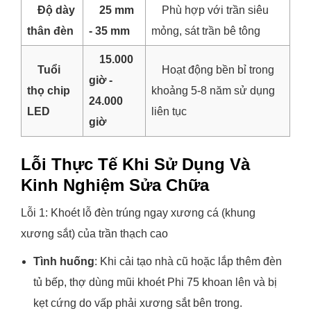
Độ dày
25 mm
Phù hợp với trần siêu
thân đèn
- 35 mm
mỏng, sát trần bê tông
15.000
Tuổi
Hoạt động bền bỉ trong
giờ -
thọ chip
khoảng 5-8 năm sử dụng
24.000
LED
liên tục
giờ
Lỗi Thực Tế Khi Sử Dụng Và
Kinh Nghiệm Sửa Chữa
Lỗi 1: Khoét lỗ đèn trúng ngay xương cá (khung
xương sắt) của trần thạch cao
Tình huống
: Khi cải tạo nhà cũ hoặc lắp thêm đèn
tủ bếp, thợ dùng mũi khoét Phi 75 khoan lên và bị
kẹt cứng do vấp phải xương sắt bên trong.