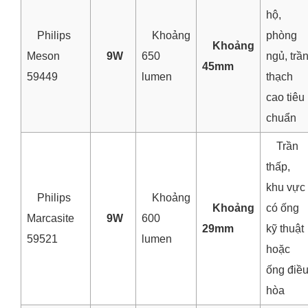
hộ,
Philips
Khoảng
phòng
Khoảng
Meson
9W
650
ngủ, trầ
45mm
59449
lumen
thạch
cao tiêu
chuẩn
Trần
thấp,
khu vực
Philips
Khoảng
Khoảng
có ống
Marcasite
9W
600
29mm
kỹ thuật
59521
lumen
hoặc
ống điề
hòa