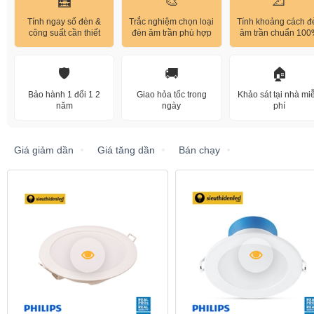
🧮
🎨
📐
Tính ngay số đèn &
Trắc nghiệm chọn loại
Tính khoảng cách đ
công suất cần thiết
đèn âm trần phù hợp
âm trần chuẩn 10
🛡️
🚚
🏠
Bảo hành 1 đổi 1 2
Giao hỏa tốc trong
Khảo sát tại nhà mi
năm
ngày
phí
Giá giảm dần
Giá tăng dần
Bán chạy