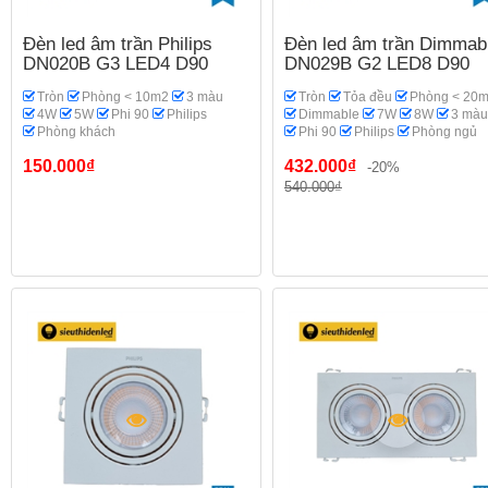
Đèn led âm trần Philips
Đèn led âm trần Dimmab
DN020B G3 LED4 D90
DN029B G2 LED8 D90
Tròn
Phòng < 10m2
3 màu
Tròn
Tỏa đều
Phòng < 20
4W
5W
Phi 90
Philips
Dimmable
7W
8W
3 màu
Phòng khách
Phi 90
Philips
Phòng ngủ
150.000₫
432.000₫
-20%
540.000₫