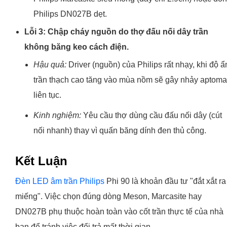
Philips DN027B dẹt.
Lỗi 3: Chập cháy nguồn do thợ đấu nối dây trần
không băng keo cách điện.
Hậu quả:
Driver (nguồn) của Philips rất nhạy, khi độ 
trần thạch cao tăng vào mùa nồm sẽ gây nhảy aptoma
liên tục.
Kinh nghiệm:
Yêu cầu thợ dùng cầu đấu nối dây (cút
nối nhanh) thay vì quấn băng dính đen thủ công.
Kết Luận
Đèn LED âm trần Philips
Phi 90 là khoản đầu tư "đắt xắt ra
miếng". Việc chọn đúng dòng Meson, Marcasite hay
DN027B phụ thuộc hoàn toàn vào cốt trần thực tế của nhà
bạn để tránh việc đổi trả mất thời gian.