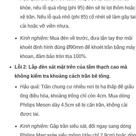
khỏe, nếu lỗ quá rộng (phi 95) đèn sẽ bị lọt thỏm hoặc
xệ trần. Nếu lỗ quá nhỏ (phi 85) cố nhét sẽ làm gãy tai
cài hoặc vỡ viền nhựa.
Kinh nghiệm:
Mua đèn về trước, đưa tận tay thợ mũi
khoét định hình đúng Ø90mm để khoét trần bằng máy
khoan, đảm bảo tròn trịa 100%.
Lỗi 2: Lắp đèn sát mặt trên của tấm thạch cao mà
không kiểm tra khoảng cách trần bê tông.
Hậu quả:
Trần chung cư nhiều nơi bị hạ thấp để giấu
ống điều hòa, khoảng trống chỉ còn 4cm. Mua dòng
Philips Meson dày 4.5cm sẽ bị cấn trần, không cài
được tai.
Kinh nghiệm:
Gặp trần siêu sát, đổi ngay sang dòng
Philips Marcasite siêu mỏng (dày chỉ 2.9cm) hoặc dò