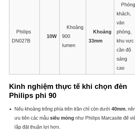
Phòn
khách,
văn
Khoảng
Philips
Khoảng
phòng,
10W
900
DN027B
33mm
khu vực
lumen
cần độ
sáng
cao
Kinh nghiệm thực tế khi chọn đèn
Philips phi 90
Nếu khoảng trống phía trên trần chỉ còn dưới
40mm
, nê
ưu tiên các mẫu
siêu mỏng
như Philips Marcasite để vi
lắp đặt thuận lợi hơn.