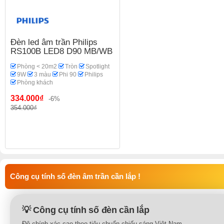
Đèn led âm trần Philips
RS100B LED8 D90 MB/WB
Phòng < 20m2
Tròn
Spotlight
9W
3 màu
Phi 90
Philips
Phòng khách
334.000₫
-6%
354.000₫
Công cụ tính số đèn âm trần cần lắp !
💡 Công cụ tính số đèn cần lắp
Độ chính xác cao theo tiêu chuẩn chiếu sáng Việt Nam