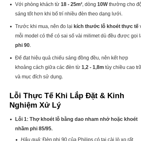
Với phòng khách từ
18 - 25m²
, dòng
10W
thường cho đ
sáng tốt hơn khi bố trí nhiều đèn theo dạng lưới.
Trước khi mua, nên đo lại
kích thước lỗ khoét thực tế
v
mỗi model có thể có sai số vài milimet dù đều được gọi l
phi 90
.
Để đạt hiệu quả chiếu sáng đồng đều, nên kết hợp
khoảng cách giữa các đèn từ
1,2 - 1,8m
tùy chiều cao tr
và mục đích sử dụng.
Lỗi Thực Tế Khi Lắp Đặt & Kinh
Nghiệm Xử Lý
Lỗi 1: Thợ khoét lỗ bằng dao nham nhở hoặc khoét
nhầm phi 85/95.
Hậu quả:
Đèn phi 90 của Philips có tai cài lò xo rất