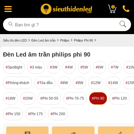
0
Siêu thị đèn LED
Đèn Led âm trần
Philips
Philips Phi 90
Đèn Led âm trần philips phi 90
Spotlight
3 màu
3W
4W
5W
6W
7W
10
Phòng khách
Tỏa đều
8W
9W
12W
14W
15
18W
20W
Phi 50-55
Phi 70-75
Phi 90
Phi 120
Phi 150
Phi 175
Phi 200