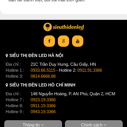
SIÊU THỊ ĐÈN LED HÀ NỘI
Địa chỉ :
21C Trần Duy Hưng, Cầu Giấy, HN
Hotline 1 :
0933.66.5115
- Hotline 2:
0911.91.3366
Hotline 3:
0814.6666.88
SIÊU THỊ ĐÈN LED HỒ CHÍ MINH
Địa chỉ :
148 Nguyễn Hoàng, P. AN Phú, Quận 2, HCM
Hotline 7 :
0923.19.3366
Hotline 8:
0911.19.3366
Hotline 9 :
0943.19.3366
Thông tin
Chính sách