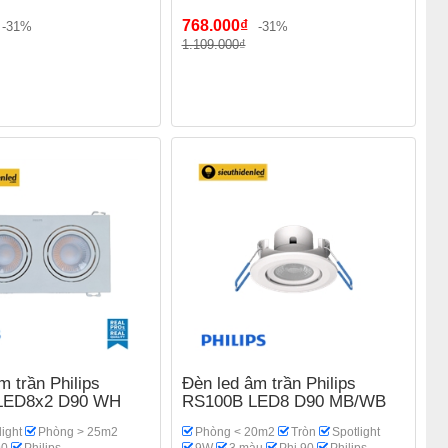
768.000₫
-31%
-31%
1.109.000₫
m trần Philips
Đèn led âm trần Philips
LED8x2 D90 WH
RS100B LED8 D90 MB/WB
light
Phòng > 25m2
Phòng < 20m2
Tròn
Spotlight