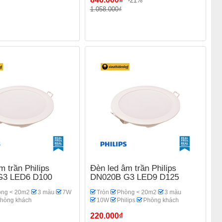
-21%
1.058.000₫
m trần Philips
Đèn led âm trần Philips
G3 LED6 D100
DN020B G3 LED9 D125
ng < 20m2
3 màu
7W
Tròn
Phòng < 20m2
3 màu
hòng khách
10W
Philips
Phòng khách
220.000₫