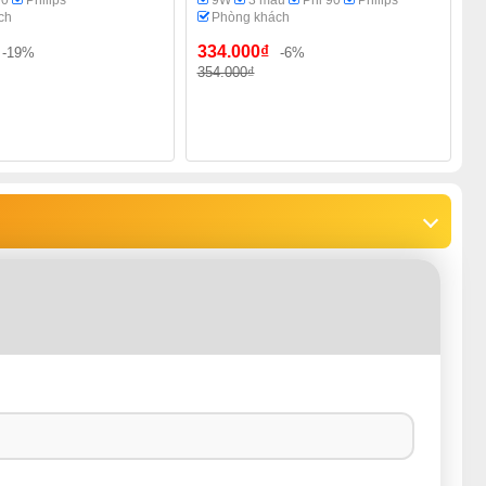
90
Philips
9W
3 màu
Phi 90
Philips
ch
Phòng khách
334.000₫
-19%
-6%
354.000₫