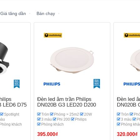
Giá tăng dần
Bán chạy
ilips
Đèn led âm trần Philips
Đèn led â
B LED6 D75
DN020B G3 LED20 D200
DN020B 
Spotlight
Tròn
Phòng > 25m2
20W
Tròn
Phò
màu
3 màu
Phi 200
Philips
3 màu
P
Phòng khách
Phòng khách
Phòng khá
395.000₫
320.000₫