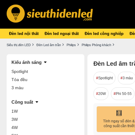
Đèn led nội thất
Đèn led ngoại thất
Đèn led công nghiệp
Đèn
Siêu thị đèn LED
Đèn Led âm trần
Philips
Philips Phòng khách
Kiểu ánh sáng
Đèn Led âm tr
Spotlight
Spotlight
3 màu
Tỏa đều
3 màu
20W
Phi 50-55
Công suất
1W
🧮
3W
Tính ngay số đèn &
công suất cần thiết
4W