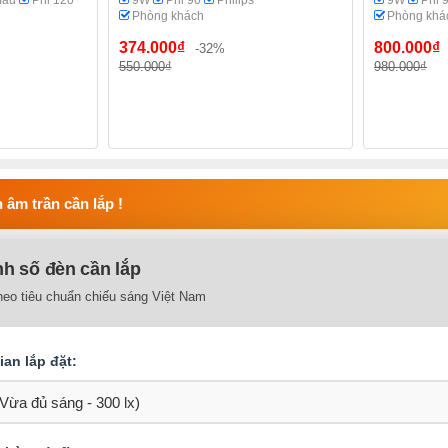
màu
Phi 120
9W
Phi 90
Philips
9W
Phi 
h
Phòng khách
Phòng khá
374.000₫
800.000₫
-32%
550.000₫
980.000₫
 âm trần cần lắp !
nh số đèn cần lắp
heo tiêu chuẩn chiếu sáng Việt Nam
an lắp đặt: