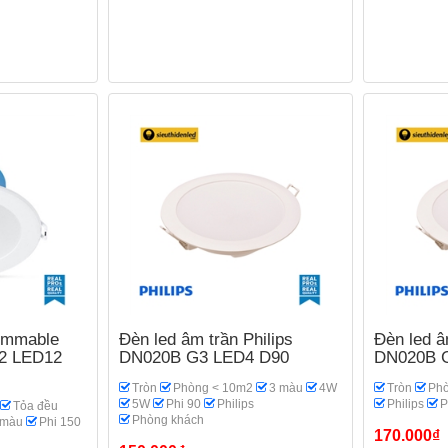
dimmable
Đèn led âm trần Philips
Đèn led â
G2 LED12
DN020B G3 LED4 D90
DN020B 
Tròn
Phòng < 10m2
3 màu
4W
Tròn
Phò
5W
Phi 90
Philips
Philips
P
Tỏa đều
Phòng khách
 màu
Phi 150
170.000₫
h