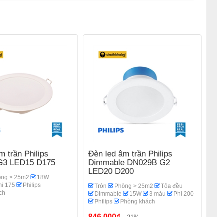
m trần Philips
Đèn led âm trần Philips
G3 LED15 D175
Dimmable DN029B G2
LED20 D200
ng > 25m2
18W
hi 175
Philips
Tròn
Phòng > 25m2
Tỏa đều
ch
Dimmable
15W
3 màu
Phi 200
Philips
Phòng khách
846.000₫