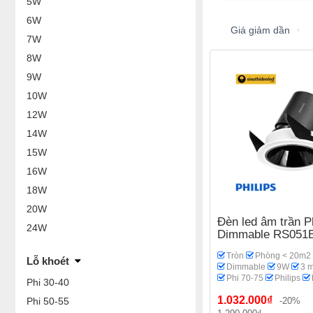
5W
6W
Giá giảm dần
7W
8W
9W
10W
12W
14W
15W
16W
18W
20W
Đèn led âm trần Ph
24W
Dimmable RS051
Tròn
Phòng < 20m2
Lỗ khoét
Dimmable
9W
3 
Phi 70-75
Philips
Phi 30-40
1.032.000₫
Phi 50-55
-20%