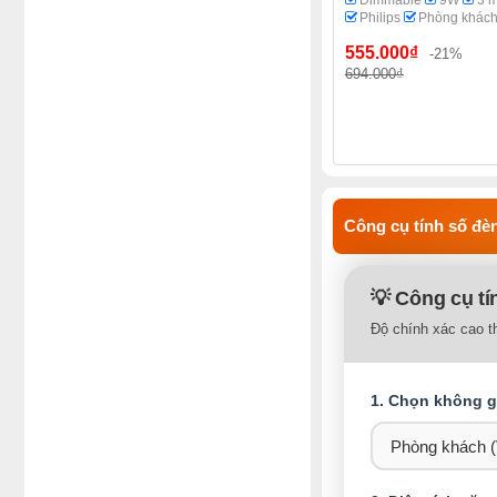
Dimmable
9W
3 
Philips
Phòng khác
555.000₫
-21%
694.000₫
Công cụ tính số đèn
💡 Công cụ tí
Độ chính xác cao t
1. Chọn không gi