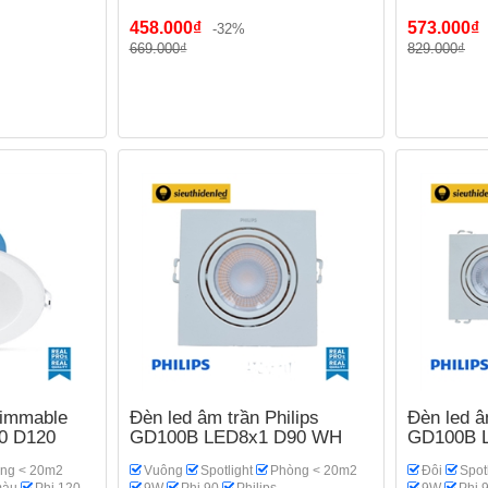
458.000₫
573.000₫
-32%
669.000₫
829.000₫
Dimmable
Đèn led âm trần Philips
Đèn led â
0 D120
GD100B LED8x1 D90 WH
GD100B 
ng < 20m2
Vuông
Spotlight
Phòng < 20m2
Đôi
Spot