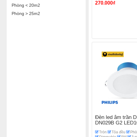
270.000₫
Phòng < 20m2
Phòng > 25m2
Đèn led âm trần 
DN029B G2 LED1
Tròn
Tỏa đều
Phò