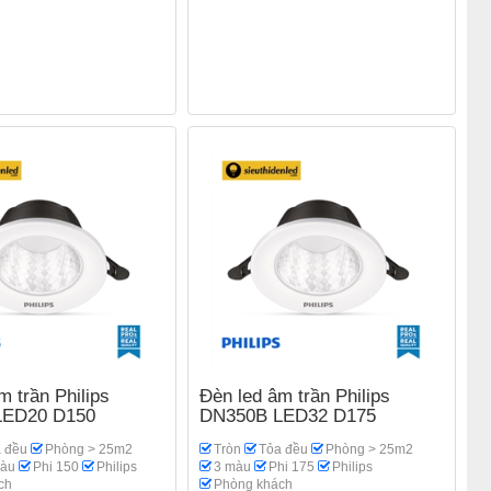
m trần Philips
Đèn led âm trần Philips
LED20 D150
DN350B LED32 D175
 đều
Phòng > 25m2
Tròn
Tỏa đều
Phòng > 25m2
màu
Phi 150
Philips
3 màu
Phi 175
Philips
ch
Phòng khách