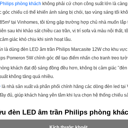
Philips phòng khách
không phải cứ chọn công suất lớn là càng 
c góc chiếu có thể khiến ánh sáng bị chói, tạo vùng sáng tối k
85m² tại Vinhomes, tôi từng gặp trường hợp chủ nhà muốn lắp
ên sau khi khảo sát chiều cao trần, vị trí sofa và màu nội thất,
ảm giác khó chịu khi sinh hoạt lâu.
vấn là dùng đèn LED âm trần Philips Marcasite 12W cho khu vực
lips Pomeron 5W chỉnh góc để tạo điểm nhấn cho tranh treo tườn
phòng khách đạt độ sáng đồng đều hơn, không bị cảm giác "đèn c
suất không tăng quá nhiều.
D
là nhà sản xuất và phân phối chính hãng các dòng đèn led tại 
ầy đủ, giúp khách hàng yên tâm khi lựa chọn hệ thống chiếu s
ứu đèn LED âm trần Philips phòng khác
Kích thước khoét