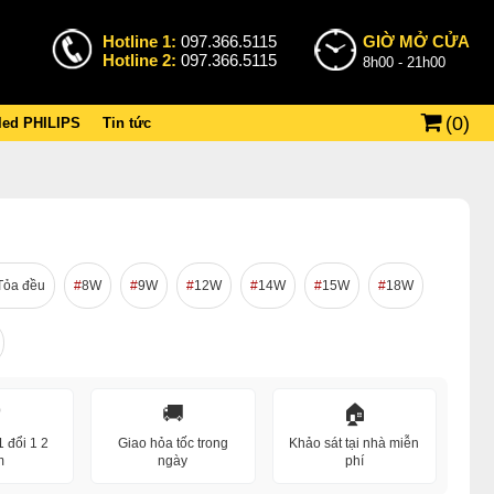
Hotline 1:
097.366.5115
GIỜ MỞ CỬA
Hotline 2:
097.366.5115
8h00 - 21h00
(
0
)
 led PHILIPS
Tin tức
Tỏa đều
8W
9W
12W
14W
15W
18W
️
🚚
🏠
 đổi 1 2
Giao hỏa tốc trong
Khảo sát tại nhà miễn
m
ngày
phí