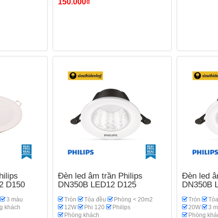
150.000₫
ilips
Đèn led âm trần Philips
Đèn led â
2 D150
DN350B LED12 D125
DN350B 
3 màu
Tròn
Tỏa đều
Phòng < 20m2
Tròn
Tỏa
g khách
12W
Phi 120
Philips
20W
3 
Phòng khách
Phòng khá