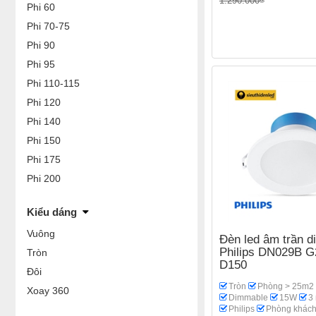
1.290.000₫
Phi 60
Phi 70-75
Phi 90
Phi 95
Phi 110-115
Phi 120
Phi 140
Phi 150
Phi 175
Phi 200
Kiểu dáng
Vuông
Đèn led âm trần 
Philips DN029B 
Tròn
D150
Đôi
Tròn
Phòng > 25m2
Xoay 360
Dimmable
15W
3
Philips
Phòng khác