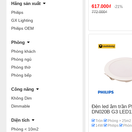
Hãng sản xuất
617.000₫
-21%
772.000₫
Philips
GX Lighting
Philips OEM
Phòng
Phòng khách
Phòng ngủ
Phòng thờ
Phòng bếp
Công năng
Không Dim
Dimmable
Đèn led âm trần Ph
DN020B G3 LED1
Diện tích
Tròn
Phòng > 25m2
14W
Philips
Phòn
Phòng < 10m2