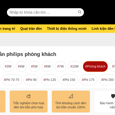
 trang trí
Quạt trần đèn
Thiết bị điện thông minh
Linh kiện đèn
ần philips phòng khách
3W
4W
5W
6W
7W
10W
Phòng khách
Phi 70-75
Phi 90
Phi 120
Phi 150
Phi 175
Phi 200
🎨
📐
🛡
Trắc nghiệm chọn loại
Tính khoảng cách đèn
Bảo hành 1
đèn âm trần phù hợp
âm trần chuẩn 100%
nă