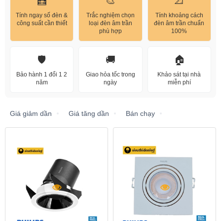
🧮
🎨
📐
Tính ngay số đèn &
Trắc nghiệm chọn
Tính khoảng cách
công suất cần thiết
loại đèn âm trần
đèn âm trần chuẩn
phù hợp
100%
🛡️
🚚
🏠
Bảo hành 1 đổi 1 2
Giao hỏa tốc trong
Khảo sát tại nhà
năm
ngày
miễn phí
Giá giảm dần
Giá tăng dần
Bán chạy