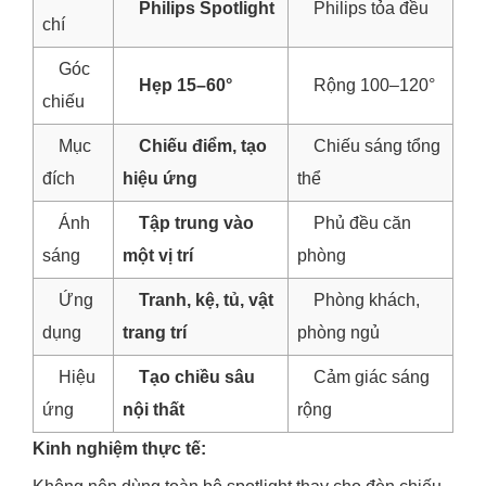
Philips Spotlight
Philips tỏa đều
chí
Góc
Hẹp 15–60°
Rộng 100–120°
chiếu
Mục
Chiếu điểm, tạo
Chiếu sáng tổng
đích
hiệu ứng
thể
Ánh
Tập trung vào
Phủ đều căn
sáng
một vị trí
phòng
Ứng
Tranh, kệ, tủ, vật
Phòng khách,
dụng
trang trí
phòng ngủ
Hiệu
Tạo chiều sâu
Cảm giác sáng
ứng
nội thất
rộng
Kinh nghiệm thực tế: