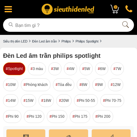
0
Siêu thị đèn LED
Đèn Led âm trần
Philips
Philips Spotlight
Đèn Led âm trần philips spotlight
Spotlight
3 màu
3W
4W
5W
6W
7W
10W
Phòng khách
Tỏa đều
8W
9W
12W
14W
15W
18W
20W
Phi 50-55
Phi 70-75
Phi 90
Phi 120
Phi 150
Phi 175
Phi 200