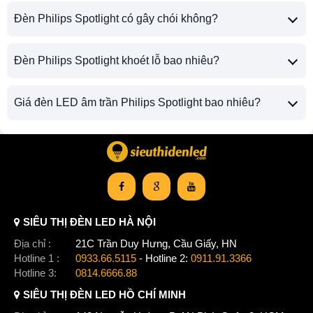
Đèn Philips Spotlight có gây chói không?
Đèn Philips Spotlight khoét lỗ bao nhiêu?
Giá đèn LED âm trần Philips Spotlight bao nhiêu?
SIÊU THỊ ĐÈN LED HÀ NỘI
Địa chỉ :
21C Trần Duy Hưng, Cầu Giấy, HN
Hotline 1 :
0933.66.5115
- Hotline 2:
0911.91.3366
Hotline 3:
0814.6666.88
SIÊU THỊ ĐÈN LED HỒ CHÍ MINH