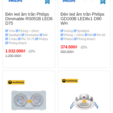
Đèn led âm trần Philips
Đèn led âm trần Philips
Dimmable RS051B LED6
GD100B LED8x1 D90
D75
WH
Tròn
Phòng < 20m2
Vuông
Spotlight
Spotlight
Dimmable
9W
Phòng < 20m2
9W
Phi 90
3 màu
Phi 70-75
Philips
Philips
Phòng khách
Phòng khách
374.000₫
-32%
1.032.000₫
-20%
550.000₫
1.290.000₫