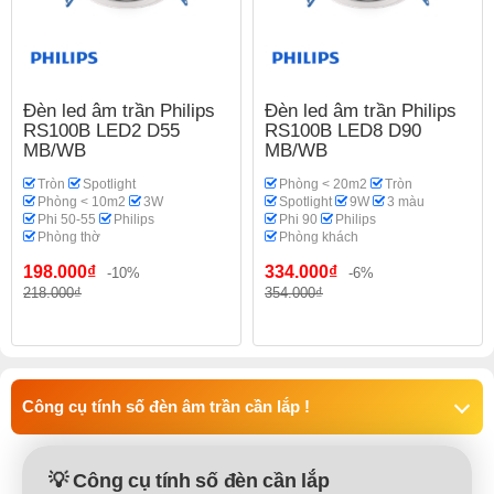
Đèn led âm trần Philips
Đèn led âm trần Philips
RS100B LED2 D55
RS100B LED8 D90
MB/WB
MB/WB
Tròn
Spotlight
Phòng < 20m2
Tròn
Phòng < 10m2
3W
Spotlight
9W
3 màu
Phi 50-55
Philips
Phi 90
Philips
Phòng thờ
Phòng khách
198.000₫
334.000₫
-10%
-6%
218.000₫
354.000₫
Công cụ tính số đèn âm trần cần lắp !
💡 Công cụ tính số đèn cần lắp