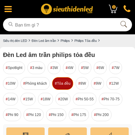
0
Siêu thị đèn LED
Đèn Led âm trần
Philips
Philips Tỏa đều
Đèn Led âm trần philips tỏa đều
Spotlight
3 màu
3W
4W
5W
6W
7W
10W
Phòng khách
Tỏa đều
8W
9W
12W
14W
15W
18W
20W
Phi 50-55
Phi 70-75
Phi 90
Phi 120
Phi 150
Phi 175
Phi 200