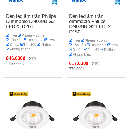
Đèn led âm trần Philips
Đèn led âm trần
Dimmable DN029B G2
dimmable Philips
LED20 D200
DN029B G2 LED12
D150
Tròn
Phòng > 25m2
Tỏa đều
Dimmable
15W
Tròn
Phòng > 25m2
3 màu
Phi 200
Philips
Tỏa đều
Dimmable
15W
Phòng khách
3 màu
Phi 150
Philips
Phòng khách
846.000₫
-21%
617.000₫
1.058.000₫
-21%
772.000₫