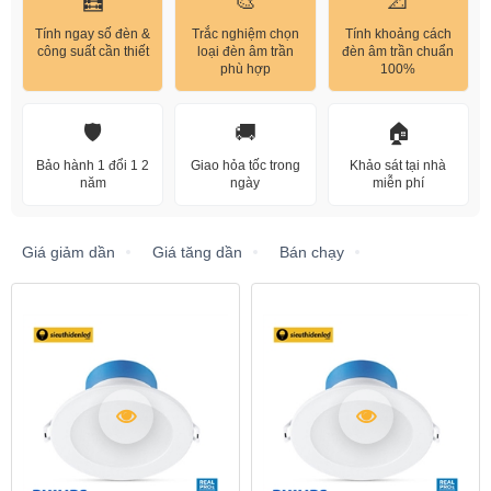
🧮
🎨
📐
Tính ngay số đèn &
Trắc nghiệm chọn
Tính khoảng cách
công suất cần thiết
loại đèn âm trần
đèn âm trần chuẩn
phù hợp
100%
🛡️
🚚
🏠
Bảo hành 1 đổi 1 2
Giao hỏa tốc trong
Khảo sát tại nhà
năm
ngày
miễn phí
Giá giảm dần
Giá tăng dần
Bán chạy