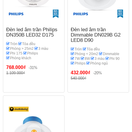
Đèn led âm trần Philips
Đèn led âm trần
DN350B LED32 D175
Dimmable DN029B G2
LED8 D90
Tròn
Tỏa đều
Phòng > 25m2
3 màu
Tròn
Tỏa đều
Phi 175
Philips
Phòng < 20m2
Dimmable
Phòng khách
7W
8W
3 màu
Phi 90
Philips
Phòng ngủ
768.000₫
-31%
432.000₫
1.109.000₫
-20%
540.000₫