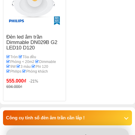
Đèn led âm trần
Dimmable DN029B G2
LED10 D120
Tròn
Tỏa đều
Phòng < 20m2
Dimmable
9W
3 màu
Phi 120
Philips
Phòng khách
555.000₫
-21%
694.000₫
Công cụ tính số đèn âm trần cần lắp !