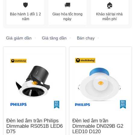
🛡️
🚚
🏠
Bảo hành 1 đổi 1 2
Giao hỏa tốc trong
Khảo sát tại nhà
năm
ngày
miễn phí
Giá giảm dần
Giá tăng dần
Bán chạy
Đèn led âm trần Philips
Đèn led âm trần
Dimmable RS051B LED6
Dimmable DN029B G2
D75
LED10 D120