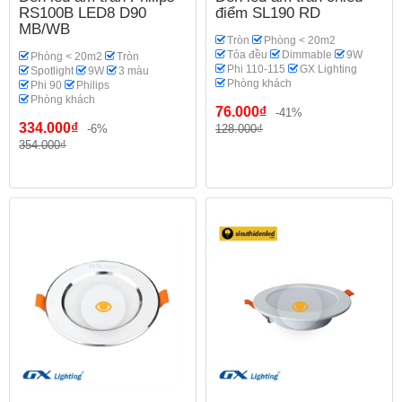
RS100B LED8 D90
điểm SL190 RD
MB/WB
Tròn
Phòng < 20m2
Tỏa đều
Dimmable
9W
Phòng < 20m2
Tròn
Phi 110-115
GX Lighting
Spotlight
9W
3 màu
Phòng khách
Phi 90
Philips
Phòng khách
76.000₫
-41%
334.000₫
-6%
128.000₫
354.000₫