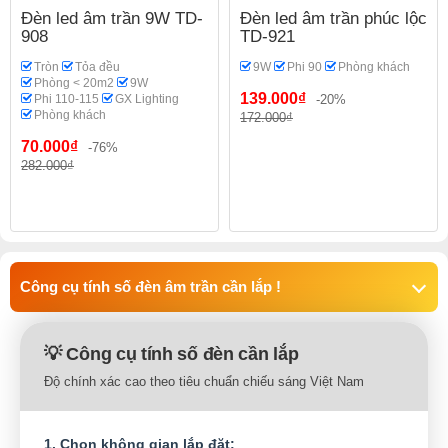
Đèn led âm trần 9W TD-
Đèn led âm trần phúc lộc
908
TD-921
Tròn
Tỏa đều
9W
Phi 90
Phòng khách
Phòng < 20m2
9W
139.000₫
Phi 110-115
GX Lighting
-20%
Phòng khách
172.000₫
70.000₫
-76%
282.000₫
Công cụ tính số đèn âm trần cần lắp !
💡 Công cụ tính số đèn cần lắp
Độ chính xác cao theo tiêu chuẩn chiếu sáng Việt Nam
1. Chọn không gian lắp đặt: