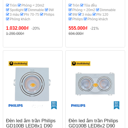
Tròn
Phòng < 20m2
Tròn
Tỏa đều
Spotlight
Dimmable
9W
Phòng < 20m2
Dimmable
3 màu
Phi 70-75
Philips
9W
3 màu
Phi 120
Phòng khách
Philips
Phòng khách
1.032.000₫
555.000₫
-20%
-21%
1.290.000₫
694.000₫
Đèn led âm trần Philips
Đèn led âm trần Philips
GD100B LED8x1 D90
GD100B LED8x2 D90