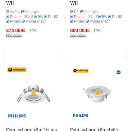
WH
WH
Vuông
Spotlight
Đôi
Spotlight
Phòng < 20m2
9W
Phi 90
Phòng > 25m2
9W
Phi 90
Philips
Phòng khách
Philips
Phòng khách
374.000₫
800.000₫
-32%
-19%
550.000₫
980.000₫
Đèn led âm trần Philips
Đèn led âm trần chiếu