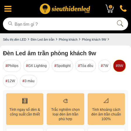
0
Siêu thị đèn LED
Đèn Led âm trần
Phòng khách
Phòng khách 9W
Đèn Led âm trần phòng khách 9w
Philips
GX Lighting
Spotlight
Tỏa đều
7W
9W
12W
3 màu
🧮
🎨
📐
Tính ngay số đèn &
Trắc nghiệm chọn
Tính khoảng cách
công suất cần thiết
loại đèn âm trần
đèn âm trần chuẩn
phù hợp
100%