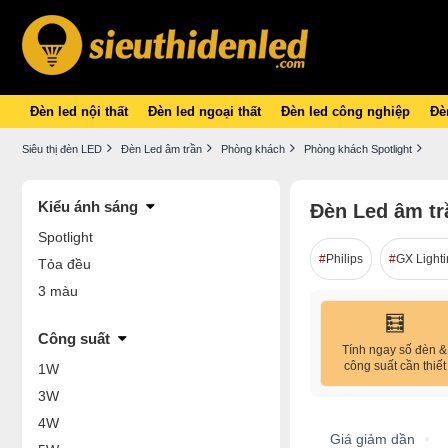
Đèn led nội thất
Đèn led ngoại thất
Đèn led công nghiệp
Đèn
Siêu thị đèn LED
Đèn Led âm trần
Phòng khách
Phòng khách Spotlight
Kiểu ánh sáng
Đèn Led âm tr
Spotlight
Philips
GX Light
Tỏa đều
3 màu
🧮
Công suất
Tính ngay số đèn &
công suất cần thiết
1W
3W
4W
Giá giảm dần