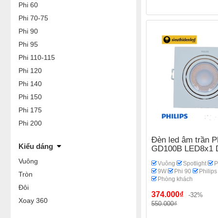
Phi 60
Phi 70-75
Phi 90
Phi 95
Phi 110-115
Phi 120
Phi 140
Phi 150
Phi 175
Phi 200
Đèn led âm trần Ph
Kiểu dáng
GD100B LED8x1 
Vuông
Vuông
Spotlight
P
9W
Phi 90
Philips
Tròn
Phòng khách
Đôi
374.000₫
-32%
Xoay 360
550.000₫