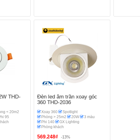
12W THD-
Đèn led âm trần xoay góc
360 THD-2036
òng < 20m2
Xoay 360
Spotlight
hi 95
Phòng > 25m2
20W
3 màu
khách
Phi 140
GX Lighting
Phòng khách
569.248₫
-13%