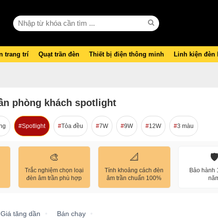
 trang trí
Quạt trần đèn
Thiết bị điện thông minh
Linh kiện đèn
ần phòng khách spotlight
ing
Spotlight
Tỏa đều
7W
9W
12W
3 màu
🎨
📐
🛡
Trắc nghiệm chọn loại
Tính khoảng cách đèn
Bảo hành 1
đèn âm trần phù hợp
âm trần chuẩn 100%
nă
Giá tăng dần
Bán chạy