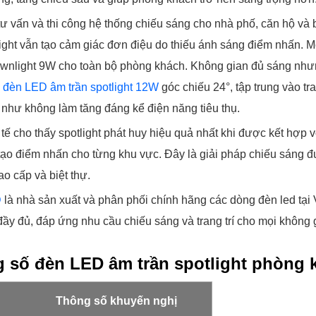
 vấn và thi công hệ thống chiếu sáng cho nhà phố, căn hộ và b
ght vẫn tạo cảm giác đơn điệu do thiếu ánh sáng điểm nhấn. M
wnlight 9W cho toàn bộ phòng khách. Không gian đủ sáng nhưng
6
đèn LED âm trần spotlight 12W
góc chiếu 24°, tập trung vào tra
 như không làm tăng đáng kể điện năng tiêu thụ.
tế cho thấy spotlight phát huy hiệu quả nhất khi được kết hợp
t tạo điểm nhấn cho từng khu vực. Đây là giải pháp chiếu sáng 
ao cấp và biệt thự.
D
là nhà sản xuất và phân phối chính hãng các dòng đèn led tại 
ầy đủ, đáp ứng nhu cầu chiếu sáng và trang trí cho mọi không
 số đèn LED âm trần spotlight phòng 
Thông số khuyến nghị