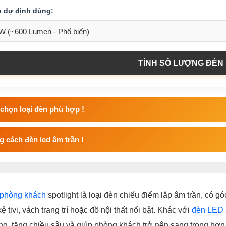
n dự định dùng:
TÍNH SỐ LƯỢNG ĐÈN
chọn loại đèn phù hợp !
 cách đèn led âm trần !
 phòng khách
spotlight là loại đèn chiếu điểm lắp âm trần, có g
ệ tivi, vách trang trí hoặc đồ nội thất nổi bật. Khác với
đèn LED 
g, tăng chiều sâu và giúp phòng khách trở nên sang trọng hơn