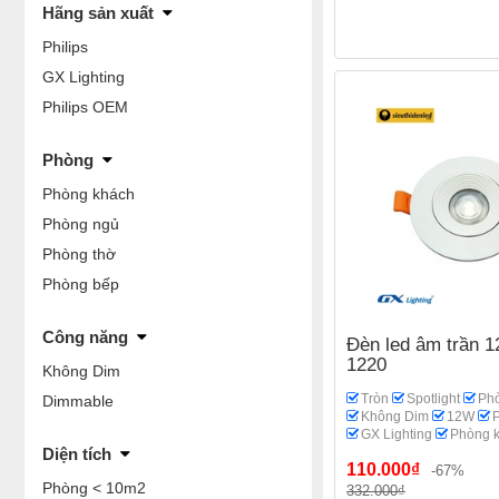
Hãng sản xuất
Philips
GX Lighting
Philips OEM
Phòng
Phòng khách
Phòng ngủ
Phòng thờ
Phòng bếp
Công năng
Đèn led âm trần 
1220
Không Dim
Tròn
Spotlight
Ph
Dimmable
Không Dim
12W
P
GX Lighting
Phòng 
Diện tích
110.000₫
-67%
Phòng < 10m2
332.000₫