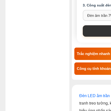
3. Công suất đè
Trắc nghiệm nhanh 
Công cụ tính khoảng
Đèn LED âm trần
tranh treo tường, k
hiệu ứng nhấn sán