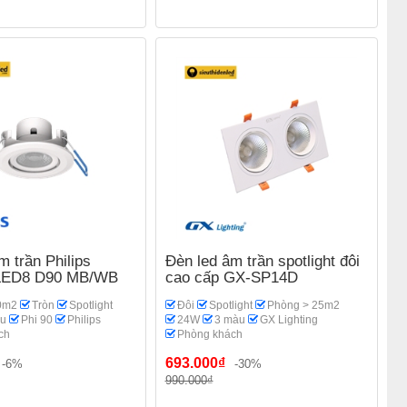
m trần Philips
Đèn led âm trần spotlight đôi
LED8 D90 MB/WB
cao cấp GX-SP14D
0m2
Tròn
Spotlight
Đôi
Spotlight
Phòng > 25m2
àu
Phi 90
Philips
24W
3 màu
GX Lighting
ch
Phòng khách
693.000₫
-6%
-30%
990.000₫