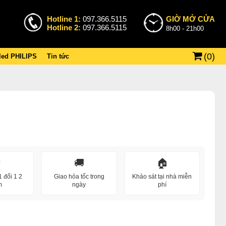
Hotline 1:
097.366.5115
GIỜ MỞ CỬA
Hotline 2:
097.366.5115
8h00 - 21h00
(
0
)
 led PHILIPS
Tin tức
️
🚚
🏠
 đổi 1 2
Giao hỏa tốc trong
Khảo sát tại nhà miễn
m
ngày
phí