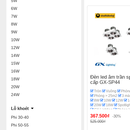
5W
6W
7W
8W
9W
10W
12W
14W
15W
16W
Đèn led âm trần sp
18W
cấp GX-SP44
20W
Tròn
Vuông
Phòn
24W
Phòng > 25m2
3 mà
8W
10W
12W
20W
18W
Spotlig
Lỗ khoét
GX Lighting
Phòng 
367.500₫
-30%
Phi 30-40
525.000₫
Phi 50-55