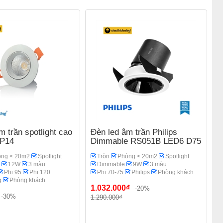
m trần spotlight cao
Đèn led âm trần Philips
SP14
Dimmable RS051B LED6 D75
ng < 20m2
Spotlight
Tròn
Phòng < 20m2
Spotlight
12W
3 màu
Dimmable
9W
3 màu
Phi 95
Phi 120
Phi 70-75
Philips
Phòng khách
g
Phòng khách
1.032.000₫
-20%
-30%
1.290.000₫