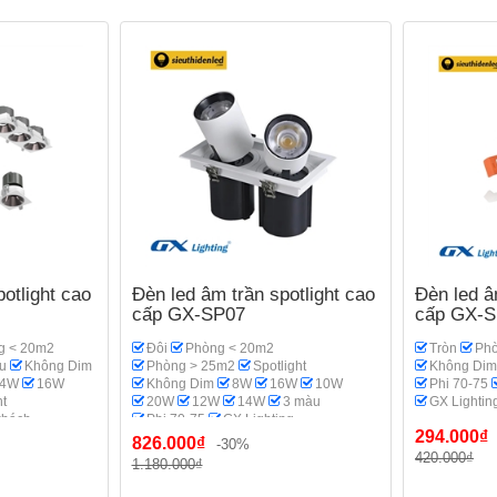
otlight cao
Đèn led âm trần spotlight cao
Đèn led â
cấp GX-SP07
cấp GX-
g < 20m2
Đôi
Phòng < 20m2
Tròn
Phò
u
Không Dim
Phòng > 25m2
Spotlight
Không Dim
14W
16W
Không Dim
8W
16W
10W
Phi 70-75
ht
20W
12W
14W
3 màu
GX Lightin
khách
Phi 70-75
GX Lighting
294.000₫
Phòng khách
826.000₫
-30%
420.000₫
1.180.000₫