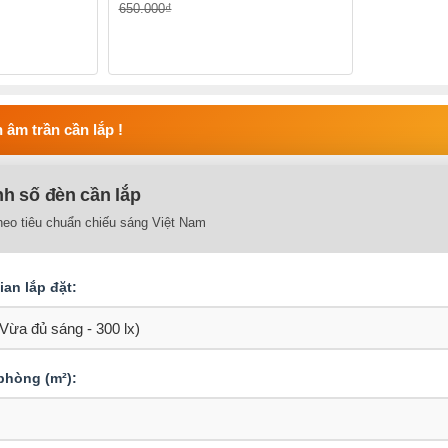
650.000₫
 âm trần cần lắp !
nh số đèn cần lắp
heo tiêu chuẩn chiếu sáng Việt Nam
an lắp đặt:
 phòng (m²):