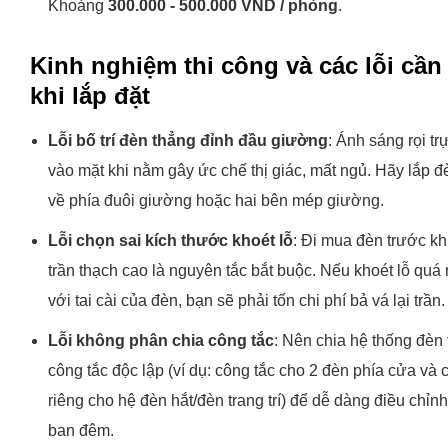
Khoảng
300.000 - 500.000 VND / phòng
.
Kinh nghiệm thi công và các lỗi cần
khi lắp đặt
Lỗi bố trí đèn thẳng đỉnh đầu giường
: Ánh sáng rọi tr
vào mặt khi nằm gây ức chế thị giác, mất ngủ. Hãy lắp đ
về phía đuôi giường hoặc hai bên mép giường.
Lỗi chọn sai kích thước khoét lỗ
: Đi mua đèn trước khi
trần thạch cao là nguyên tắc bắt buộc. Nếu khoét lỗ quá 
với tai cài của đèn, bạn sẽ phải tốn chi phí bả vá lại trần.
Lỗi không phân chia công tắc
: Nên chia hệ thống đèn
công tắc độc lập (ví dụ: công tắc cho 2 đèn phía cửa và 
riêng cho hệ đèn hắt/đèn trang trí) để dễ dàng điều chỉn
ban đêm.