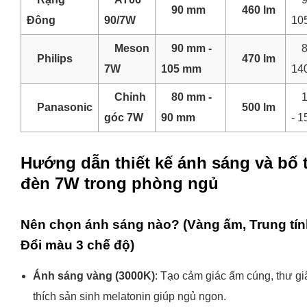
90 mm
460 lm
Đông
90/7W
10
Meson
90 mm -
8
Philips
470 lm
7W
105 mm
14
Chỉnh
80 mm -
Panasonic
500 lm
góc 7W
90 mm
- 1
Hướng dẫn thiết kế ánh sáng và bố t
đèn 7W trong phòng ngủ
Nên chọn ánh sáng nào? (Vàng ấm, Trung tín
Đổi màu 3 chế độ)
Ánh sáng vàng (3000K)
: Tạo cảm giác ấm cúng, thư gi
thích sản sinh melatonin giúp ngủ ngon.