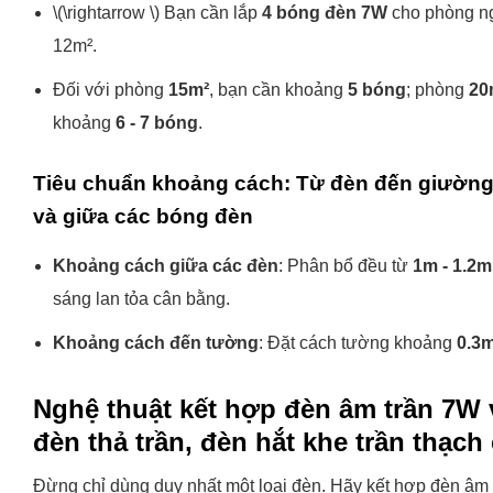
\(\rightarrow \) Bạn cần lắp
4 bóng đèn 7W
cho phòng n
12m².
Đối với phòng
15m²
, bạn cần khoảng
5 bóng
; phòng
20
khoảng
6 - 7 bóng
.
Tiêu chuẩn khoảng cách: Từ đèn đến giườn
và giữa các bóng đèn
Khoảng cách giữa các đèn
: Phân bổ đều từ
1m - 1.2m
sáng lan tỏa cân bằng.
Khoảng cách đến tường
: Đặt cách tường khoảng
0.3m
Nghệ thuật kết hợp đèn âm trần 7W 
đèn thả trần, đèn hắt khe trần thạch
Đừng chỉ dùng duy nhất một loại đèn. Hãy kết hợp đèn âm