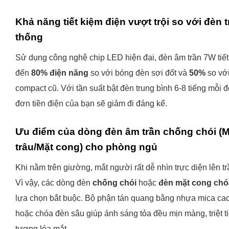
Khả năng tiết kiệm điện vượt trội so với đèn 
thống
Sử dụng công nghệ chip LED hiện đại, đèn âm trần 7W tiết
đến
80% điện năng
so với bóng đèn sợi đốt và
50%
so vớ
compact cũ. Với tần suất bật đèn trung bình 6-8 tiếng mỗi 
đơn tiền điện của bạn sẽ giảm đi đáng kể.
Ưu điểm của dòng đèn âm trần chống chói (M
trâu/Mặt cong) cho phòng ngủ
Khi nằm trên giường, mắt người rất dễ nhìn trực diện lên tr
Vì vậy, các dòng đèn
chống chói
hoặc
đèn mặt cong chó
lựa chọn bắt buộc. Bộ phận tán quang bằng nhựa mica ca
hoặc chóa đèn sâu giúp ánh sáng tỏa đều mịn màng, triệt t
tượng lóa mắt.