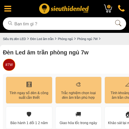
0
Siêu thị đèn LED
Đèn Led âm trần
Phòng ngủ
Phòng ngủ 7W
Đèn Led âm trần phòng ngủ 7w
7W
🧮
🎨

Tính ngay số đèn & công
Trắc nghiệm chọn loại
Tính khoản
suất cần thiết
đèn âm trần phù hợp
âm trần c
🛡️
🚚

Bảo hành 1 đổi 1 2 năm
Giao hỏa tốc trong ngày
Khảo sát tại 