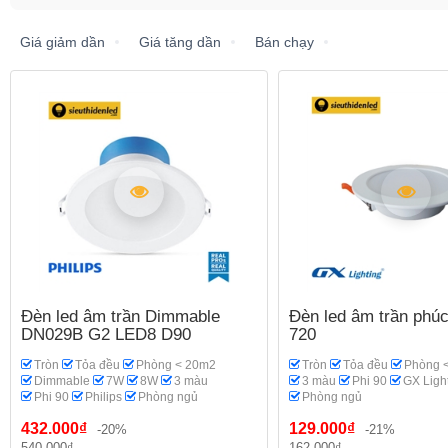
Giá giảm dần
Giá tăng dần
Bán chạy
Đèn led âm trần Dimmable
Đèn led âm trần phúc
DN029B G2 LED8 D90
720
Tròn
Tỏa đều
Phòng < 20m2
Tròn
Tỏa đều
Phòng 
Dimmable
7W
8W
3 màu
3 màu
Phi 90
GX Ligh
Phi 90
Philips
Phòng ngủ
Phòng ngủ
432.000₫
129.000₫
-20%
-21%
540.000₫
162.000₫