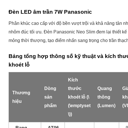
Đèn LED âm trần 7W Panasonic
Phân khúc cao cấp với độ bền vượt trội và khả năng tản nh
nhôm đúc tối ưu. Đèn Panasonic Neo Slim
đem lại thiết kế
mỏng thời thượng, tạo điểm nhấn sang trọng cho trần thạc
Bảng tổng hợp thông số kỹ thuật và kích th
khoét lỗ
Kích
Dòng
thước
Quang
Gi
Thương
sản
khoét lỗ (\
thông
kh
hiệu
phẩm
(\emptyset
(Lumen)
(V
\))
Rạng
AT06
9