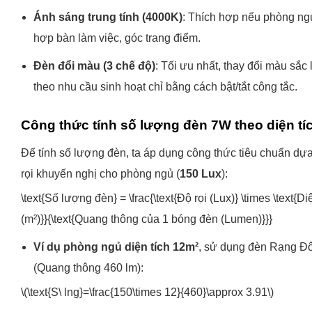
Ánh sáng trung tính (4000K)
: Thích hợp nếu phòng ngủ
hợp bàn làm việc, góc trang điểm.
Đèn đổi màu (3 chế độ)
: Tối ưu nhất, thay đổi màu sắc 
theo nhu cầu sinh hoạt chỉ bằng cách bật/tắt công tắc.
Công thức tính số lượng đèn 7W theo diện tí
Để tính số lượng đèn, ta áp dụng công thức tiêu chuẩn dựa
rọi khuyến nghị cho phòng ngủ (
150 Lux
):
\text{Số lượng đèn} = \frac{\text{Độ rọi (Lux)} \times \text{Di
(m²)}}{\text{Quang thông của 1 bóng đèn (Lumen)}}}
Ví dụ phòng ngủ diện tích 12m²
, sử dụng đèn Rạng 
(Quang thông 460 lm)
:
\(\text{S\ lng}=\frac{150\times 12}{460}\approx 3.91\)