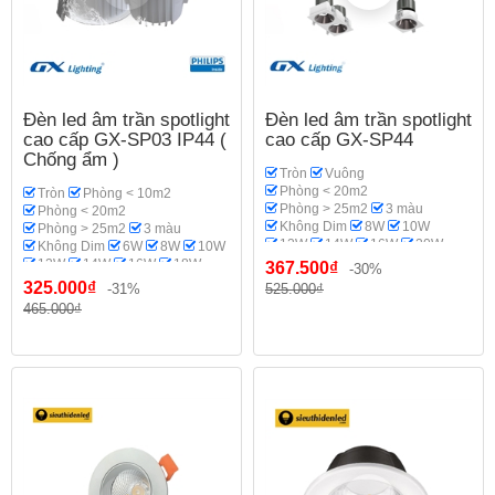
Đèn led âm trần spotlight
Đèn led âm trần spotlight
cao cấp GX-SP03 IP44 (
cao cấp GX-SP44
Chống ẩm )
Tròn
Vuông
Phòng < 20m2
Tròn
Phòng < 10m2
Phòng > 25m2
3 màu
Phòng < 20m2
Không Dim
8W
10W
Phòng > 25m2
3 màu
12W
14W
16W
20W
Không Dim
6W
8W
10W
18W
Spotlight
GX Lighting
12W
14W
16W
18W
367.500₫
-30%
Phòng khách
20W
Spotlight
Phi 70-75
325.000₫
-31%
525.000₫
Phi 95
Phi 110-115
465.000₫
GX Lighting
Phòng bếp