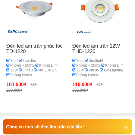
Đèn led âm trần phúc lộc
Đèn led âm trần 12W
TD-1220
THD-1220
Tròn
Tỏa đều
Tròn
Spotlight
Phòng < 20m2
Không Dim
Phòng < 20m2
Không Dim
12W
3 màu
Phi 110-115
12W
Phi 95
GX Lighting
Phòng khách
Phòng khách
161.000₫
110.000₫
-36%
-67%
250.000₫
332.000₫
Công cụ tính số đèn âm trần cần lắp !