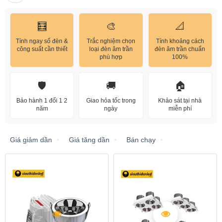
🧮
🎨
📐
Tính ngay số đèn &
Trắc nghiệm chọn
Tính khoảng cách
công suất cần thiết
loại đèn âm trần
đèn âm trần chuẩn
phù hợp
100%
🛡️
🚚
🏠
Bảo hành 1 đổi 1 2
Giao hỏa tốc trong
Khảo sát tại nhà
năm
ngày
miễn phí
Giá giảm dần
Giá tăng dần
Bán chạy