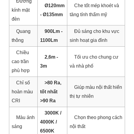
Đường
Ø120mm
Che tốt mép khoét và
kính mặt
- Ø135mm
tăng tính thẩm mỹ
đèn
Quang
900Lm -
Đủ sáng cho khu vực
thông
1100Lm
sinh hoạt gia đình
Chiều
2,6m -
Tối ưu cho chung cư
cao trần
3m
và nhà phố
phù hợp
Chỉ số
>80 Ra,
Giúp màu nội thất hiển
hoàn màu
tốt nhất
thị tự nhiên
CRI
>90 Ra
3000K /
Màu ánh
Chọn theo phong cách
4000K /
sáng
nội thất
6500K