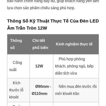
bảo hành chính hãng đầy đủ, giúp khách hàng yên tâm
lựa chọn sản phẩm chiếu sáng phù hợp.
Thông Số Kỹ Thuật Thực Tế Của Đèn LED
Âm Trần Tròn 12W
Thông
Chi tiết
Kinh nghiệm thực tế
số
phổ biến
Phù hợp phòng
Công
12W
khách, phòng ngủ, bếp
suất
diện tích vừa
Kích
Ø90mm -
Nên mua đèn trước rồi
thước lỗ
Ø110mm
mới khoét trần
khoét