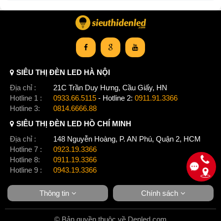
SIÊU THỊ ĐÈN LED HÀ NỘI
Địa chỉ :
21C Trần Duy Hưng, Cầu Giấy, HN
Hotline 1 :
0933.66.5115
- Hotline 2:
0911.91.3366
Hotline 3:
0814.6666.88
SIÊU THỊ ĐÈN LED HỒ CHÍ MINH
Địa chỉ :
148 Nguyễn Hoàng, P. AN Phú, Quận 2, HCM
Hotline 7 :
0923.19.3366
Hotline 8:
0911.19.3366
Hotline 9 :
0943.19.3366
Thông tin
Chính sách
© Bản quyền thuộc về Denled.com