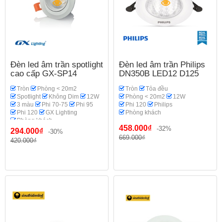
Đèn led âm trần spotlight
Đèn led âm trần Philips
cao cấp GX-SP14
DN350B LED12 D125
Tròn
Phòng < 20m2
Tròn
Tỏa đều
Spotlight
Không Dim
12W
Phòng < 20m2
12W
3 màu
Phi 70-75
Phi 95
Phi 120
Philips
Phi 120
GX Lighting
Phòng khách
Phòng khách
458.000₫
-32%
294.000₫
-30%
669.000₫
420.000₫