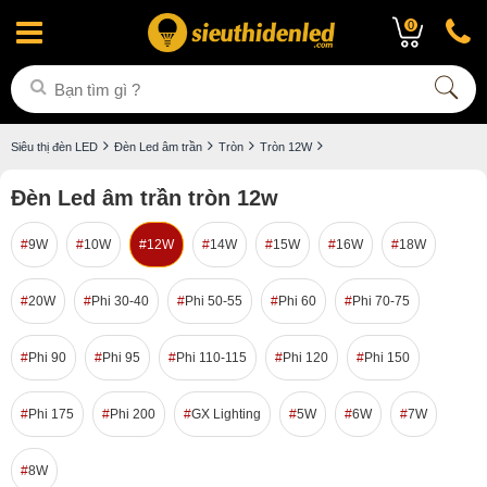
0
Siêu thị đèn LED
Đèn Led âm trần
Tròn
Tròn 12W
Đèn Led âm trần tròn 12w
9W
10W
12W
14W
15W
16W
18W
20W
Phi 30-40
Phi 50-55
Phi 60
Phi 70-75
Phi 90
Phi 95
Phi 110-115
Phi 120
Phi 150
Phi 175
Phi 200
GX Lighting
5W
6W
7W
8W