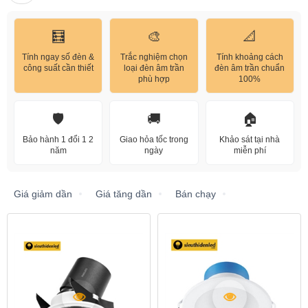
🧮
🎨
📐
Tính ngay số đèn &
Trắc nghiệm chọn
Tính khoảng cách
công suất cần thiết
loại đèn âm trần
đèn âm trần chuẩn
phù hợp
100%
🛡️
🚚
🏠
Bảo hành 1 đổi 1 2
Giao hỏa tốc trong
Khảo sát tại nhà
năm
ngày
miễn phí
Giá giảm dần
Giá tăng dần
Bán chạy