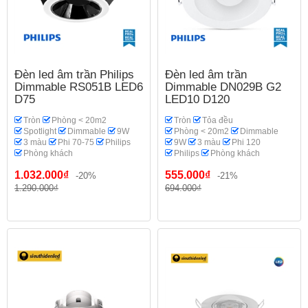
Đèn led âm trần Philips
Đèn led âm trần
Dimmable RS051B LED6
Dimmable DN029B G2
D75
LED10 D120
Tròn
Phòng < 20m2
Tròn
Tỏa đều
Spotlight
Dimmable
9W
Phòng < 20m2
Dimmable
3 màu
Phi 70-75
Philips
9W
3 màu
Phi 120
Phòng khách
Philips
Phòng khách
1.032.000₫
555.000₫
-20%
-21%
1.290.000₫
694.000₫