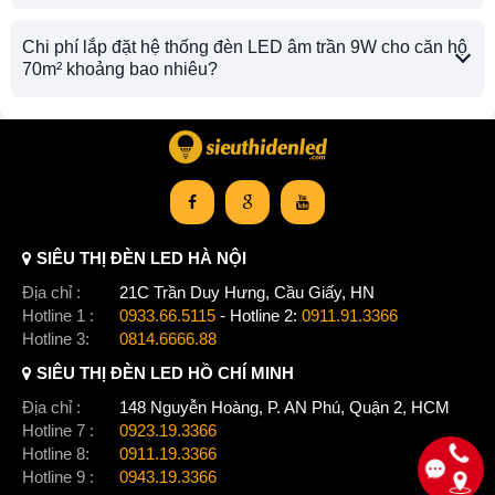
Chi phí lắp đặt hệ thống đèn LED âm trần 9W cho căn hộ
70m² khoảng bao nhiêu?
SIÊU THỊ ĐÈN LED HÀ NỘI
Địa chỉ :
21C Trần Duy Hưng, Cầu Giấy, HN
Hotline 1 :
0933.66.5115
- Hotline 2:
0911.91.3366
Hotline 3:
0814.6666.88
SIÊU THỊ ĐÈN LED HỒ CHÍ MINH
Địa chỉ :
148 Nguyễn Hoàng, P. AN Phú, Quận 2, HCM
Hotline 7 :
0923.19.3366
Hotline 8:
0911.19.3366
Hotline 9 :
0943.19.3366