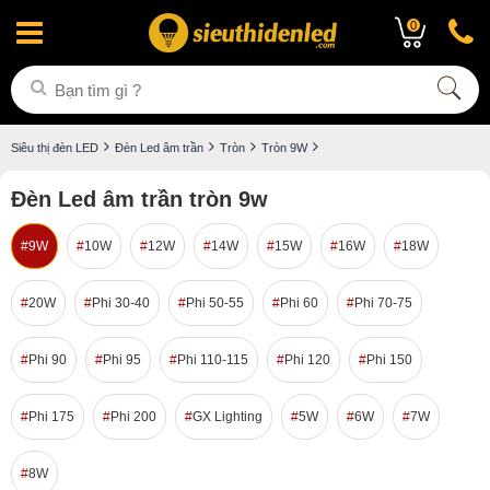
0
Siêu thị đèn LED
Đèn Led âm trần
Tròn
Tròn 9W
Đèn Led âm trần tròn 9w
9W
10W
12W
14W
15W
16W
18W
20W
Phi 30-40
Phi 50-55
Phi 60
Phi 70-75
Phi 90
Phi 95
Phi 110-115
Phi 120
Phi 150
Phi 175
Phi 200
GX Lighting
5W
6W
7W
8W