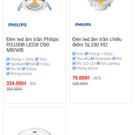
Đèn led âm trần Philips
Đèn led âm trần chiếu
RS100B LED8 D90
điểm SL190 RD
MB/WB
Tròn
Phòng < 20m2
Tỏa đều
Dimmable
9W
Phòng < 20m2
Tròn
Phi 110-115
GX Lighting
Spotlight
9W
3 màu
Phòng khách
Phi 90
Philips
Phòng khách
76.000₫
-41%
334.000₫
-6%
128.000₫
354.000₫