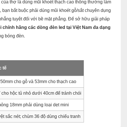
ất của thợ là dùng mũi khoét thạch cao thông thường làm
để, bạn bắt buộc phải dùng mũi khoét gỗ/sắt chuyên dụng
ẳng tuyệt đối với bề mặt phẳng. Để sở hữu giải pháp
i chính hãng các dòng đèn led tại Việt Nam đa dạng
ng bóng đèn.
c tế
ị 50mm cho gỗ và 53mm cho thạch cao
cho hộc tủ nhỏ dưới 40cm để tránh chói
mỏng 18mm phải dùng loại dẹt mini
ệt sắc nét; chùm 36 độ dùng chiếu tranh