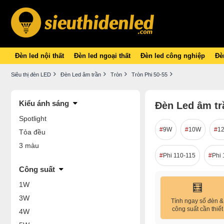
Đèn led nội thất
Đèn led ngoại thất
Đèn led công nghiệp
Đèn
Siêu thị đèn LED
Đèn Led âm trần
Tròn
Tròn Phi 50-55
Kiểu ánh sáng
Đèn Led âm trầ
Spotlight
9W
10W
1
Tỏa đều
3 màu
Phi 110-115
Phi 
Công suất
1W
🧮
3W
Tính ngay số đèn &
công suất cần thiết
4W