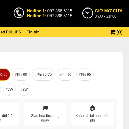
Hotline 1:
097.366.5115
GIỜ MỞ CỬA
Hotline 2:
097.366.5115
8h00 - 21h00
(
0
)
 led PHILIPS
Tin tức
50-55
Phi 60
Phi 70-75
Phi 90
Phi 95
7W
8W
️
🚚
🏠
 đổi 1 2
Giao hỏa tốc trong
Khảo sát tại nhà miễn
m
ngày
phí