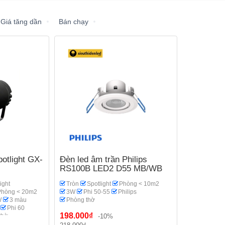
Giá tăng dần
Bán chạy
potlight GX-
Đèn led âm trần Philips
RS100B LED2 D55 MB/WB
ight
Tròn
Spotlight
Phòng < 10m2
Phòng < 20m2
3W
Phi 50-55
Philips
W
3 màu
Phòng thờ
Phi 60
198.000₫
thờ
-10%