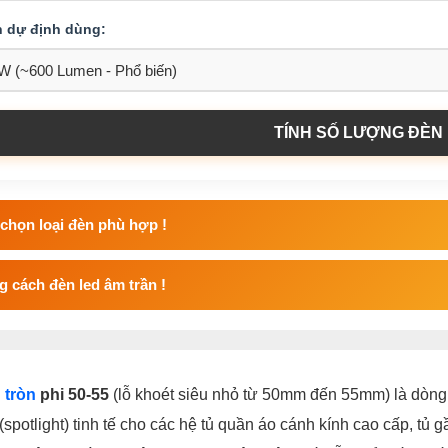
n dự định dùng:
TÍNH SỐ LƯỢNG ĐÈN
chọn loại đèn phù hợp !
 cách đèn led âm trần !
 tròn
phi 50-55
(lỗ khoét siêu nhỏ từ 50mm đến 55mm) là dòng 
(spotlight) tinh tế cho các hệ tủ quần áo cánh kính cao cấp, tủ 