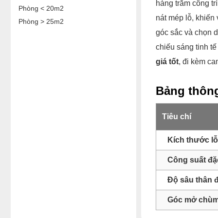
hàng trăm công tr
Phòng < 20m2
nát mép lỗ, khiến
Phòng > 25m2
góc sắc và chọn 
chiếu sáng tinh t
giá tốt
, đi kèm c
Bảng thông 
Tiêu chí
Kích thước lỗ
Công suất đặ
Độ sâu thân 
Góc mở chùm