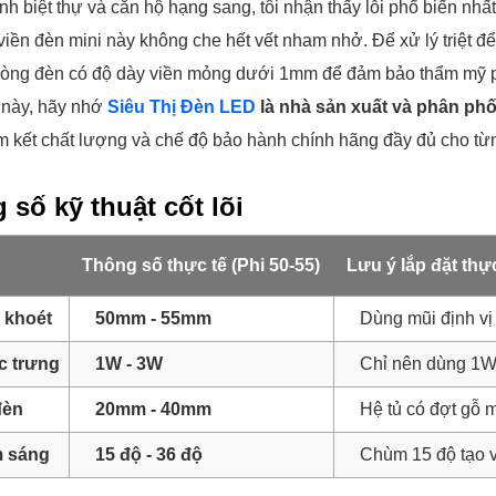
ình biệt thự và căn hộ hạng sang, tôi nhận thấy lỗi phổ biến nh
 viền đèn mini này không che hết vết nham nhở. Để xử lý triệt 
dòng đèn có độ dày viền mỏng dưới 1mm để đảm bảo thẩm mỹ ph
ế này, hãy nhớ
Siêu Thị Đèn LED
là nhà sản xuất và phân phố
am kết chất lượng và chế độ bảo hành chính hãng đầy đủ cho từ
số kỹ thuật cốt lõi
Thông số thực tế (Phi 50-55)
Lưu ý lắp đặt thự
 khoét
50mm - 55mm
Dùng mũi định v
c trưng
1W - 3W
Chỉ nên dùng 1W 
đèn
20mm - 40mm
Hệ tủ có đợt gỗ 
 sáng
15 độ - 36 độ
Chùm 15 độ tạo v