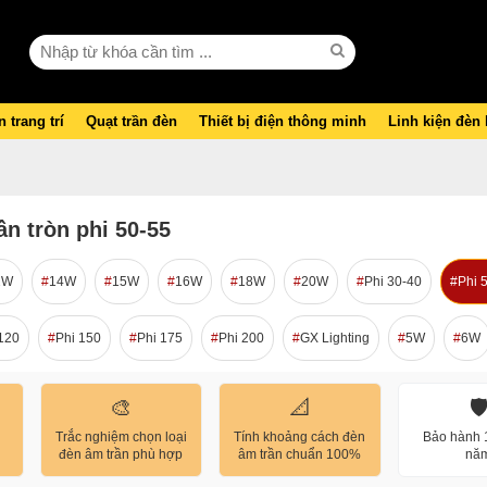
 trang trí
Quạt trần đèn
Thiết bị điện thông minh
Linh kiện đèn
n tròn phi 50-55
2W
14W
15W
16W
18W
20W
Phi 30-40
Phi 
120
Phi 150
Phi 175
Phi 200
GX Lighting
5W
6W
🎨
📐
🛡
Trắc nghiệm chọn loại
Tính khoảng cách đèn
Bảo hành 1
đèn âm trần phù hợp
âm trần chuẩn 100%
nă