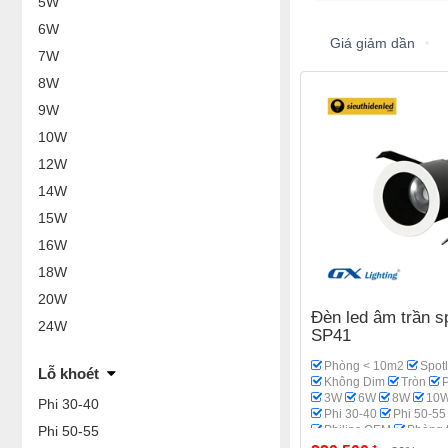
5W
6W
Giá giảm dần
7W
8W
9W
10W
12W
14W
15W
16W
18W
20W
Đèn led âm trần s
24W
SP41
Phòng < 10m2
Spotl
Lỗ khoét
Không Dim
Tròn
3W
6W
8W
10
Phi 30-40
Phi 30-40
Phi 50-55
Phi 50-55
Philips OEM
Phòng 