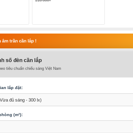
218.000₫
 âm trần cần lắp !
nh số đèn cần lắp
heo tiêu chuẩn chiếu sáng Việt Nam
an lắp đặt:
 phòng (m²):