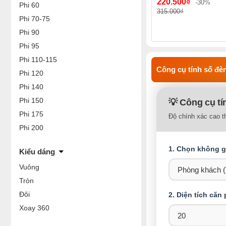
220.500₫
-30%
Phi 60
315.000₫
Phi 70-75
Phi 90
Phi 95
Phi 110-115
Công cụ tính số đèn
Phi 120
Phi 140
Phi 150
💡 Công cụ tí
Phi 175
Độ chính xác cao t
Phi 200
1. Chọn không gi
Kiểu dáng
Vuông
Tròn
Đôi
2. Diện tích căn
Xoay 360