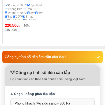
Phòng < 10m2
Spotlight
Không Dim
Tròn
Phòng < 20m2
3W
6W
8W
10W
3 màu
Phi 30-40
Phi 50-55
Phi 60
Philips OEM
220.500₫
-30%
Phòng thờ
315.000₫
Công cụ tính số đèn âm trần cần lắp !
💡 Công cụ tính số đèn cần lắp
Độ chính xác cao theo tiêu chuẩn chiếu sáng Việt Nam
1. Chọn không gian lắp đặt: