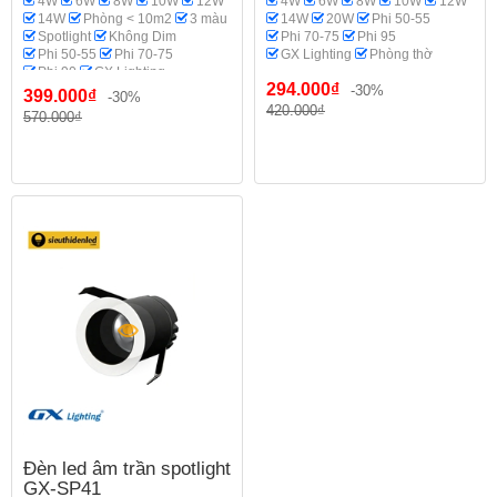
4W
6W
8W
10W
12W
4W
6W
8W
10W
12W
14W
Phòng < 10m2
3 màu
14W
20W
Phi 50-55
Spotlight
Không Dim
Phi 70-75
Phi 95
Phi 50-55
Phi 70-75
GX Lighting
Phòng thờ
Phi 90
GX Lighting
294.000₫
Phòng thờ
-30%
399.000₫
-30%
420.000₫
570.000₫
Đèn led âm trần spotlight
GX-SP41