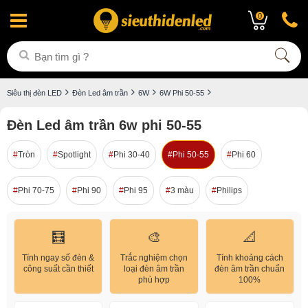
0
Siêu thị đèn LED
Đèn Led âm trần
6W
6W Phi 50-55
Đèn Led âm trần 6w phi 50-55
Tròn
Spotlight
Phi 30-40
Phi 50-55
Phi 60
Phi 70-75
Phi 90
Phi 95
3 màu
Philips
🧮
🎨
📐
Tính ngay số đèn &
Trắc nghiệm chọn
Tính khoảng cách
công suất cần thiết
loại đèn âm trần
đèn âm trần chuẩn
phù hợp
100%