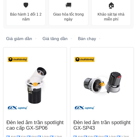
🛡️
🚚
🏠
Bảo hành 1 đổi 1 2
Giao hỏa tốc trong
Khảo sát tại nhà
năm
ngày
miễn phí
Giá giảm dần
Giá tăng dần
Bán chạy
Đèn led âm trần spotlight
Đèn led âm trần spotlight
cao cấp GX-SP06
GX-SP43