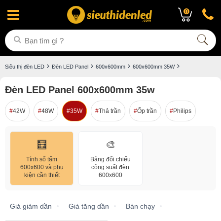
0
Siêu thị đèn LED
Đèn LED Panel
600x600mm
600x600mm 35W
Đèn LED Panel 600x600mm 35w
42W
48W
35W
Thả trần
Ốp trần
Philips
🧮
🎨
Tính số tấm
Bảng đối chiếu
600x600 và phụ
công suất đèn
kiện cần thiết
600x600
Giá giảm dần
Giá tăng dần
Bán chạy