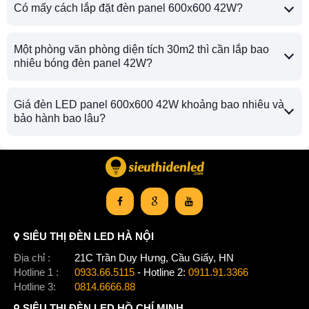
Có mấy cách lắp đặt đèn panel 600x600 42W?
Một phòng văn phòng diện tích 30m2 thì cần lắp bao
nhiêu bóng đèn panel 42W?
Giá đèn LED panel 600x600 42W khoảng bao nhiêu và
bảo hành bao lâu?
SIÊU THỊ ĐÈN LED HÀ NỘI
Địa chỉ :
21C Trần Duy Hưng, Cầu Giấy, HN
Hotline 1 :
0933.66.5115
- Hotline 2:
0911.91.3366
Hotline 3:
0814.6666.88
SIÊU THỊ ĐÈN LED HỒ CHÍ MINH