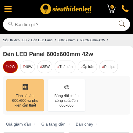
0
Siêu thị đèn LED
Đèn LED Panel
600x600mm
600x600mm 42W
Đèn LED Panel 600x600mm 42w
42W
48W
35W
Thả trần
Ốp trần
Philips
🧮
🎨
Tính số tấm
Bảng đối chiếu
600x600 và phụ
công suất đèn
kiện cần thiết
600x600
Giá giảm dần
Giá tăng dần
Bán chạy