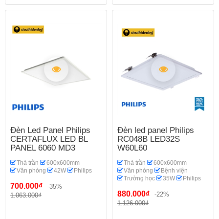
Đèn Led Panel Philips
Đèn led panel Philips
CERTAFLUX LED BL
RC048B LED32S
PANEL 6060 MD3
W60L60
Thả trần
600x600mm
Thả trần
600x600mm
Văn phòng
42W
Philips
Văn phòng
Bệnh viện
Trường học
35W
Philips
700.000₫
-35%
880.000₫
-22%
1.063.000₫
1.126.000₫