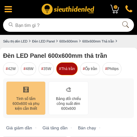
0
Siêu thị đèn LED
Đèn LED Panel
600x600mm
600x600mm Thả trần
Đèn LED Panel 600x600mm thả trần
42W
48W
35W
Thả trần
Ốp trần
Philips
🧮
🎨
Tính số tấm
Bảng đối chiếu
600x600 và phụ
công suất đèn
kiện cần thiết
600x600
Giá giảm dần
Giá tăng dần
Bán chạy