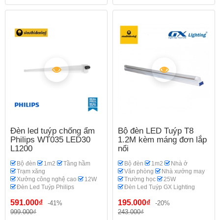
Đèn led tuýp chống ẩm
Bộ đèn LED Tuýp T8
Philips WT035 LED30
1.2M kèm máng đơn lắp
L1200
nổi
Bộ đèn
1m2
Tầng hầm
Bộ đèn
1m2
Nhà ở
Trạm xăng
Văn phòng
Nhà xưởng may
Xưởng công nghệ cao
12W
Trường học
25W
Đèn Led Tuýp Philips
Đèn Led Tuýp GX Lighting
591.000₫
195.000₫
-41%
-20%
999.000₫
243.000₫