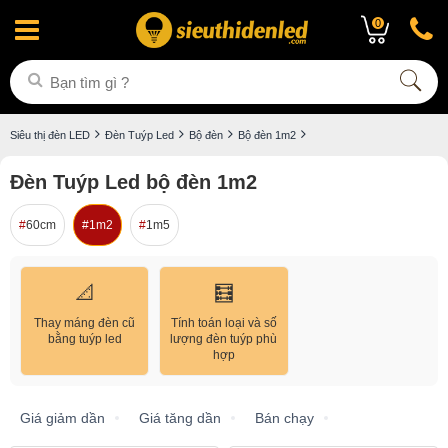
0
Siêu thị đèn LED
Đèn Tuýp Led
Bộ đèn
Bộ đèn 1m2
Đèn Tuýp Led bộ đèn 1m2
60cm
1m2
1m5
📐
🧮
Thay máng đèn cũ
Tính toán loại và số
bằng tuýp led
lượng đèn tuýp phù
hợp
Giá giảm dần
Giá tăng dần
Bán chạy