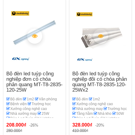
Bộ đèn led tuýp công
Bộ đèn led tuýp công
nghiệp đơn có chóa
nghiệp đôi có chóa phản
phản quang MT-T8-2835-
quang MT-T8-2835-120-
120-25W
25Wx2
Bộ đèn
1m2
Văn phòng
Bộ đèn
1m2
Bệnh viện
Trường học
Xưởng công nghệ cao
Xưởng công nghệ cao
Nhà xưởng may
Trường học
Nhà xưởng may
25W
Tầng hầm
Nhà kho
50W
Đèn Led Tuýp GX Lighting
Đèn Led Tuýp GX Lighting
208.000₫
328.000₫
-26%
-20%
280.000₫
410.000₫