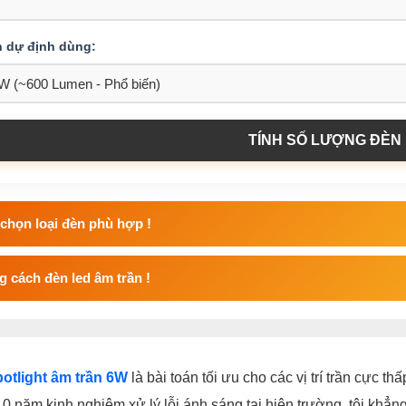
n dự định dùng:
TÍNH SỐ LƯỢNG ĐÈN
chọn loại đèn phù hợp !
 cách đèn led âm trần !
otlight âm trần 6W
là bài toán tối ưu cho các vị trí trần cực th
0 năm kinh nghiệm xử lý lỗi ánh sáng tại hiện trường, tôi khẳ