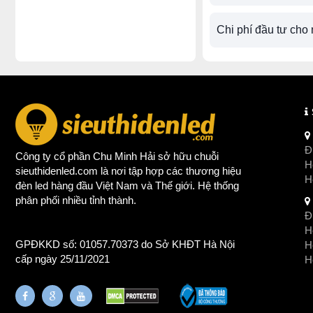
Chi phí đầu tư cho
Đị
Công ty cổ phần Chu Minh Hải sở hữu chuỗi
Ho
sieuthidenled.com là nơi tập hợp các thương hiệu
H
đèn led
hàng đầu Việt Nam và Thế giới. Hệ thống
phân phối nhiều tỉnh thành.
Đị
Ho
GPĐKKD số: 01057.70373 do Sở KHĐT Hà Nội
H
cấp ngày 25/11/2021
Ho