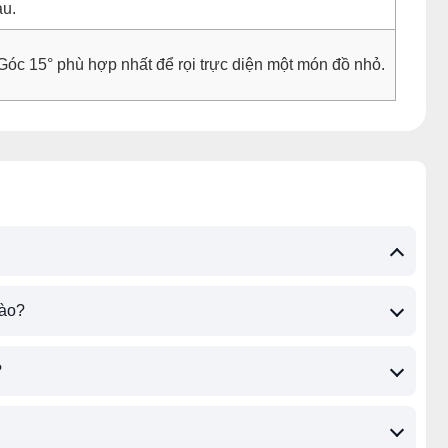
u.
Góc 15° phù hợp nhất để rọi trực diện một món đồ nhỏ.
nào?
?