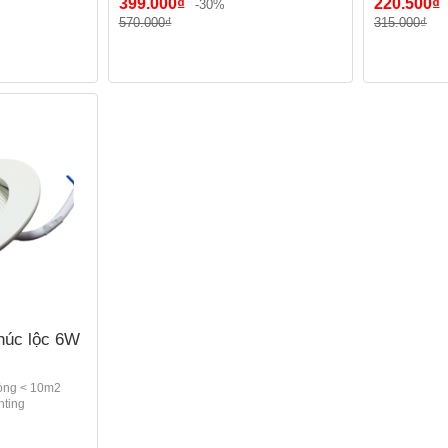
 70-75
399.000₫
220.500₫
-30%
GX Lighting
570.000₫
315.000₫
húc lộc 6W
òng < 10m2
hting