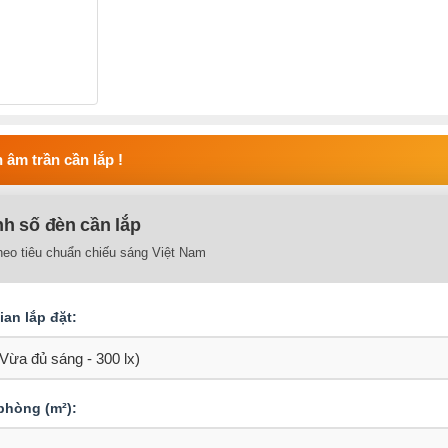
 âm trần cần lắp !
nh số đèn cần lắp
heo tiêu chuẩn chiếu sáng Việt Nam
an lắp đặt:
 phòng (m²):