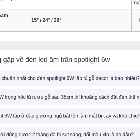
mà
eam
15° / 24° / 36°
 gặp về đèn led âm trần spotlight 6w
 chuẩn nhất cho đèn spotlight 6W lắp tủ gỗ decor là bao nhiêu?
6W trong hốc tủ rượu gỗ sâu 35cm thì khoảng cách đặt đèn thế 
ht 6W lắp ở đầu giường ngủ bật lên làm mắt bị cay và khó chịu
ới dùng được 2 tháng đã bị sụt sáng, đổi màu xỉn là do đâu?