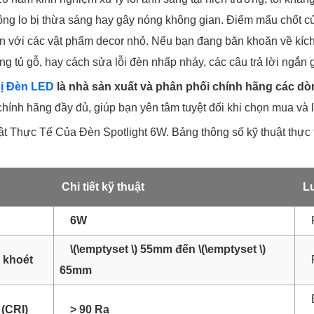
ng lo bị thừa sáng hay gây nóng không gian. Điểm mấu chốt c
 với các vật phẩm decor nhỏ. Nếu bạn đang băn khoăn về kích 
g tủ gỗ, hay cách sửa lỗi đèn nhấp nháy, các câu trả lời ngắn 
hị Đèn LED
là nhà sản xuất và phân phối chính hãng các dòn
hính hãng đầy đủ, giúp bạn yên tâm tuyệt đối khi chọn mua và l
t Thực Tế Của Đèn Spotlight 6W
. Bảng thông số kỹ thuật thực
Chi tiết kỹ thuật
Lư
6W
\(\emptyset \) 55mm đến \(\emptyset \)
 khoét
65mm
(CRI)
> 90 Ra