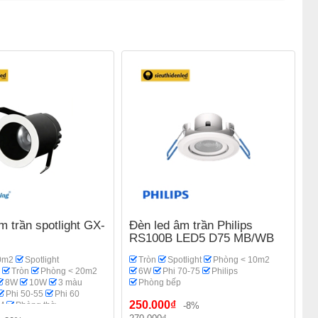
m trần spotlight GX-
Đèn led âm trần Philips
RS100B LED5 D75 MB/WB
0m2
Spotlight
Tròn
Spotlight
Phòng < 10m2
Tròn
Phòng < 20m2
6W
Phi 70-75
Philips
8W
10W
3 màu
Phòng bếp
Phi 50-55
Phi 60
250.000₫
M
Phòng thờ
-8%