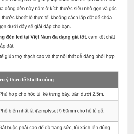
ủa dòng đèn này nằm ở kích thước siêu nhỏ gọn và góc
thước khoét lỗ thực tế, khoảng cách lắp đặt để chóa
gọn dưới đây sẽ giải đáp cho bạn.
g đèn led tại Việt Nam đa dạng giá tốt
, cam kết chất
ắp đặt.
 tế giúp thợ thạch cao và thợ nội thất dễ dàng phối hợp
u ý thực tế khi thi công
Phù hợp cho hốc tủ, kệ trưng bày, trần dưới 2.5m.
Phổ biến nhất là \(\emptyset \) 60mm cho hệ tủ gỗ.
Bắt buộc phải cao để đồ trang sức, túi xách lên đúng