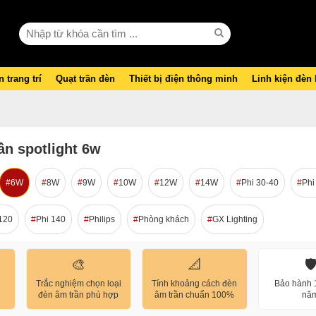
 trang trí
Quạt trần đèn
Thiết bị điện thông minh
Linh kiện đèn
ần spotlight 6w
6W
8W
9W
10W
12W
14W
Phi 30-40
Phi
120
Phi 140
Philips
Phòng khách
GX Lighting
🎨
📐
🛡
Trắc nghiệm chọn loại
Tính khoảng cách đèn
Bảo hành 1
đèn âm trần phù hợp
âm trần chuẩn 100%
nă