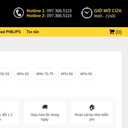
Hotline 1:
097.366.5115
GIỜ MỞ CỬA
Hotline 2:
097.366.5115
8h00 - 21h00
(
0
)
 led PHILIPS
Tin tức
 50-55
Phi 60
Phi 70-75
Phi 90
Phi 95
️
🚚
🏠
 đổi 1 2
Giao hỏa tốc trong
Khảo sát tại nhà miễn
m
ngày
phí