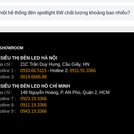
 một hệ thống đèn spotlight 6W chất lượng khoảng bao nhiêu?
SHOWROOM
SIÊU THỊ ĐÈN LED HÀ NỘI
a chỉ :
21C Trần Duy Hưng, Cầu Giấy, HN
tline 1 :
0933.66.5115
- Hotline 2:
0911.91.3366
otline 3:
0814.6666.88
SIÊU THỊ ĐÈN LED HỒ CHÍ MINH
a chỉ :
148 Nguyễn Hoàng, P. AN Phú, Quận 2, HCM
tline 7 :
0923.19.3366
otline 8:
0911.19.3366
tline 9 :
0943.19.3366