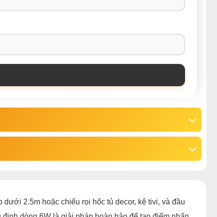
ấp dưới 2.5m hoặc chiếu rọi hốc tủ decor, kệ tivi, và đầu
ng định dòng 6W là giải pháp hoàn hảo để tạo điểm nhấn