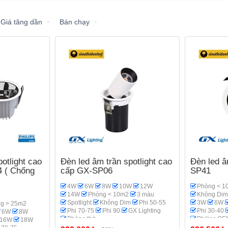
Giá tăng dần
Bán chạy
otlight cao
Đèn led âm trần spotlight cao
Đèn led â
 ( Chống
cấp GX-SP06
SP41
4W
6W
8W
10W
12W
Phòng < 1
14W
Phòng < 10m2
3 màu
Không Dim
Spotlight
Không Dim
Phi 50-55
3W
6W
g > 25m2
Phi 70-75
Phi 90
GX Lighting
Phi 30-40
6W
8W
Phòng thờ
Philips OE
16W
18W