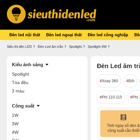
Đèn led nội thất
Đèn led ngoại thất
Đèn led công nghiệp
Đèn
Siêu thị đèn LED
Đèn Led âm trần
Spotlight
Spotlight 6W
Kiểu ánh sáng
Đèn Led âm tr
Spotlight
Xoay 360
Đôi
Tỏa đều
3 màu
Phi 110-115
Phi 
Công suất
1W
🧮
3W
Tính ngay số đèn &
công suất cần thiết
4W