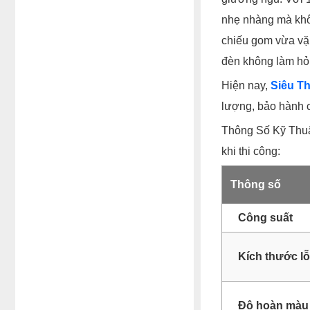
nhẹ nhàng mà khô
chiếu gom vừa vặn
đèn không làm hỏn
Hiện nay,
Siêu T
lượng, bảo hành c
Thông Số Kỹ Thuậ
khi thi công:
Thông số
Công suất
Kích thước lỗ
Độ hoàn màu 