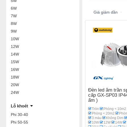
5W
6W
Giá giảm dần
7W
8W
9W
10W
12W
14W
15W
16W
18W
20W
Đèn led âm trần sp
24W
cấp GX-SP03 IP44
ẩm )
Lỗ khoét
Tròn
Phòng < 10m2
Phòng < 20m2
Phòn
Phi 30-40
3 màu
Không Dim
Phi 50-55
10W
12W
14W