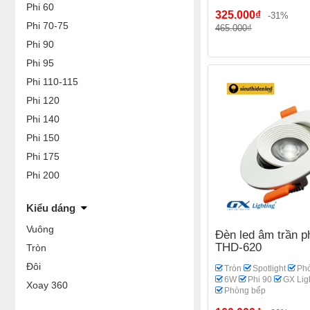
20W
Spotlight
Phi
Phi 60
Phi 95
Phi 110-115
325.000₫
-31%
Phòng bếp
Phi 70-75
465.000₫
Phi 90
Phi 95
Phi 110-115
Phi 120
Phi 140
Phi 150
Phi 175
Phi 200
Kiểu dáng
Vuông
Đèn led âm trần p
THD-620
Tròn
Đôi
Tròn
Spotlight
Ph
6W
Phi 90
GX Lig
Xoay 360
Phòng bếp