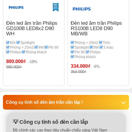
Đèn led âm trần Philips
Đèn led âm trần Philips
GD100B LED8x2 D90
RS100B LED8 D90
WH
MB/WB
Đôi
Spotlight
Phòng < 20m2
Tròn
Phòng > 25m2
9W
Phi 90
Spotlight
9W
3 màu
Philips
Phòng khách
Phi 90
Philips
Phòng khách
800.000₫
-19%
334.000₫
-6%
980.000₫
354.000₫
Công cụ tính số đèn âm trần cần lắp !
💡 Công cụ tính số đèn cần lắp
Độ chính xác cao theo tiêu chuẩn chiếu sáng Việt Nam