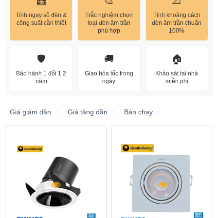
🧮
🎨
📐
Tính ngay số đèn &
Trắc nghiệm chọn
Tính khoảng cách
công suất cần thiết
loại đèn âm trần
đèn âm trần chuẩn
phù hợp
100%
🛡️
🚚
🏠
Bảo hành 1 đổi 1 2
Giao hỏa tốc trong
Khảo sát tại nhà
năm
ngày
miễn phí
Giá giảm dần
Giá tăng dần
Bán chạy