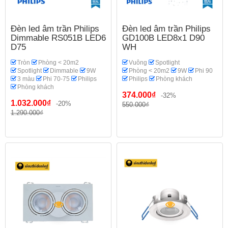
Đèn led âm trần Philips
Đèn led âm trần Philips
Dimmable RS051B LED6
GD100B LED8x1 D90
D75
WH
Tròn
Phòng < 20m2
Vuông
Spotlight
Spotlight
Dimmable
9W
Phòng < 20m2
9W
Phi 90
3 màu
Phi 70-75
Philips
Philips
Phòng khách
Phòng khách
374.000₫
-32%
1.032.000₫
-20%
550.000₫
1.290.000₫