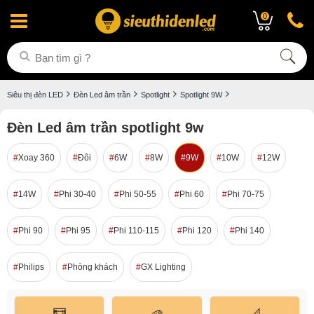
0
Siêu thị đèn LED
Đèn Led âm trần
Spotlight
Spotlight 9W
Đèn Led âm trần spotlight 9w
Xoay 360
Đôi
6W
8W
9W
10W
12W
14W
Phi 30-40
Phi 50-55
Phi 60
Phi 70-75
Phi 90
Phi 95
Phi 110-115
Phi 120
Phi 140
Philips
Phòng khách
GX Lighting