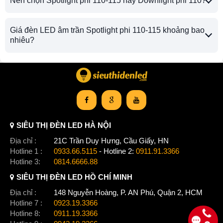
Nên chọn Spotlight phi 110-115 hay Downlight phi 110?
Giá đèn LED âm trần Spotlight phi 110-115 khoảng bao
nhiêu?
SIÊU THỊ ĐÈN LED HÀ NỘI
Địa chỉ :
21C Trần Duy Hưng, Cầu Giấy, HN
Hotline 1 :
0933.66.5115
- Hotline 2:
0911.91.3366
Hotline 3:
0814.6666.88
SIÊU THỊ ĐÈN LED HỒ CHÍ MINH
Địa chỉ :
148 Nguyễn Hoàng, P. AN Phú, Quận 2, HCM
Hotline 7 :
0923.19.3366
Hotline 8:
0911.19.3366