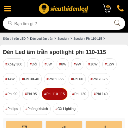
0
Siêu thị đèn LED
Đèn Led âm trần
Spotlight
Spotlight Phi 110-115
Đèn Led âm trần spotlight phi 110-115
Xoay 360
Đôi
6W
8W
9W
10W
12W
14W
Phi 30-40
Phi 50-55
Phi 60
Phi 70-75
Phi 90
Phi 95
Phi 110-115
Phi 120
Phi 140
Philips
Phòng khách
GX Lighting