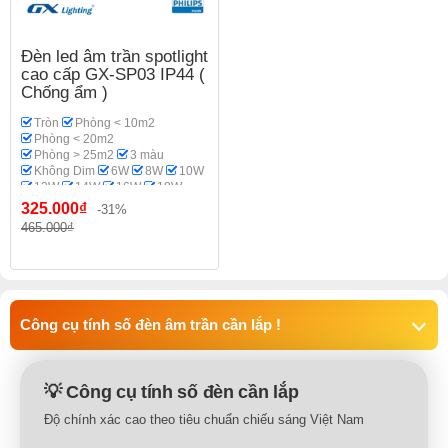
Đèn led âm trần spotlight
cao cấp GX-SP03 IP44 (
Chống ẩm )
Tròn
Phòng < 10m2
Phòng < 20m2
Phòng > 25m2
3 màu
Không Dim
6W
8W
10W
12W
14W
16W
18W
20W
Spotlight
Phi 70-75
325.000₫
-31%
Phi 95
Phi 110-115
465.000₫
GX Lighting
Phòng bếp
Công cụ tính số đèn âm trần cần lắp !
💡 Công cụ tính số đèn cần lắp
Độ chính xác cao theo tiêu chuẩn chiếu sáng Việt Nam