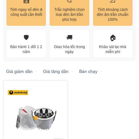
🧮
🎨
📐
Tính ngay số đèn &
Trắc nghiệm chọn
Tính khoảng cách
công suất cần thiết
loại đèn âm trần
đèn âm trần chuẩn
phù hợp
100%
🛡️
🚚
🏠
Bảo hành 1 đổi 1 2
Giao hỏa tốc trong
Khảo sát tại nhà
năm
ngày
miễn phí
Giá giảm dần
Giá tăng dần
Bán chạy