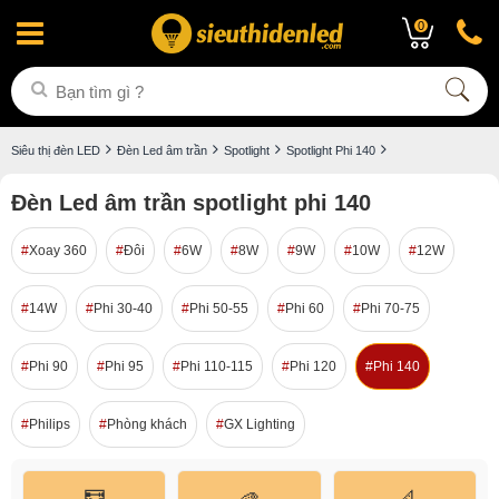
0
Siêu thị đèn LED
Đèn Led âm trần
Spotlight
Spotlight Phi 140
Đèn Led âm trần spotlight phi 140
Xoay 360
Đôi
6W
8W
9W
10W
12W
14W
Phi 30-40
Phi 50-55
Phi 60
Phi 70-75
Phi 90
Phi 95
Phi 110-115
Phi 120
Phi 140
Philips
Phòng khách
GX Lighting