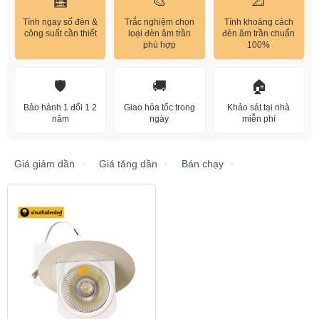
🧮
🎨
📐
Tính ngay số đèn &
Trắc nghiệm chọn
Tính khoảng cách
công suất cần thiết
loại đèn âm trần
đèn âm trần chuẩn
phù hợp
100%
🛡️
🚚
🏠
Bảo hành 1 đổi 1 2
Giao hỏa tốc trong
Khảo sát tại nhà
năm
ngày
miễn phí
Giá giảm dần
Giá tăng dần
Bán chạy