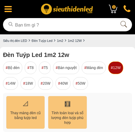
0
Siêu thị đèn LED
Đèn Tuýp Led
1m2
1m2 12W
Đèn Tuýp Led 1m2 12w
Bộ đèn
T8
T5
Bán nguyệt
Máng đèn
12W
14W
18W
20W
40W
50W
📐
🧮
Thay máng đèn cũ
Tính toán loại và số
bằng tuýp led
lượng đèn tuýp phù
hợp