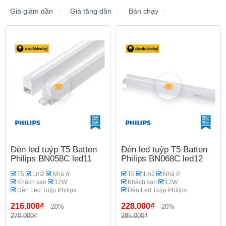
Giá giảm dần
Giá tăng dần
Bán chạy
Đèn led tuýp T5 Batten
Đèn led tuýp T5 Batten
Philips BN058C led11
Philips BN068C led12
T5
1m2
Nhà ở
T5
1m2
Nhà ở
Khách sạn
12W
Khách sạn
12W
Đèn Led Tuýp Philips
Đèn Led Tuýp Philips
216.000₫
228.000₫
-20%
-20%
270.000₫
285.000₫