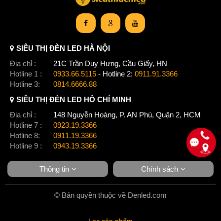
SIÊU THỊ ĐÈN LED HÀ NỘI
Địa chỉ :
21C Trần Duy Hưng, Cầu Giấy, HN
Hotline 1 :
0933.66.5115
- Hotline 2:
0911.91.3366
Hotline 3:
0814.6666.88
SIÊU THỊ ĐÈN LED HỒ CHÍ MINH
Địa chỉ :
148 Nguyễn Hoàng, P. AN Phú, Quận 2, HCM
Hotline 7 :
0923.19.3366
Hotline 8:
0911.19.3366
Hotline 9 :
0943.19.3366
Thông tin
Chính sách
© Bản quyền thuộc về Denled.com