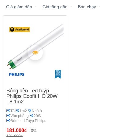
Giá giảm dần
Giá tăng dần
Bán chạy
Bóng đèn Led tuýp
Philips Ecofit HO 20W
T8 1m2
T8
1m2
Nhà ở
Văn phòng
20W
Đèn Led Tuýp Philips
181.000₫
-0%
181.000₫