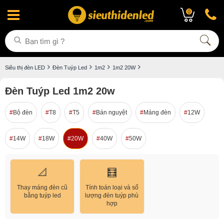
0
Siêu thị đèn LED
Đèn Tuýp Led
1m2
1m2 20W
Đèn Tuýp Led 1m2 20w
Bộ đèn
T8
T5
Bán nguyệt
Máng đèn
12W
14W
18W
20W
40W
50W
📐
🧮
Thay máng đèn cũ
Tính toán loại và số
bằng tuýp led
lượng đèn tuýp phù
hợp