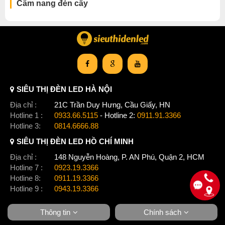
Cẩm nang đèn cây
SIÊU THỊ ĐÈN LED HÀ NỘI
Địa chỉ :
21C Trần Duy Hưng, Cầu Giấy, HN
Hotline 1 :
0933.66.5115
- Hotline 2:
0911.91.3366
Hotline 3:
0814.6666.88
SIÊU THỊ ĐÈN LED HỒ CHÍ MINH
Địa chỉ :
148 Nguyễn Hoàng, P. AN Phú, Quận 2, HCM
Hotline 7 :
0923.19.3366
Hotline 8:
0911.19.3366
Hotline 9 :
0943.19.3366
Thông tin
Chính sách