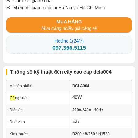
Cam kết giá rẻ nhất
Miễn phí giao hàng tại Hà Nội và Hồ Chí Minh
MUA HÀNG
Mua càng nhiều giá càng rẻ
Hotline 1(24/7)
097.366.5115
Thông số kỹ thuật đèn cây cao cấp dcla004
Mã sản phẩm
DCLA004
40W
Cô
ng suất
Điện áp
220V-240V~ 50Hz
E27
Đuôi đèn
Kích thước
D200 * W250 * H1530