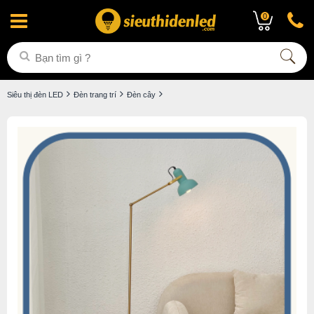
0
Siêu thị đèn LED
Đèn trang trí
Đèn cây