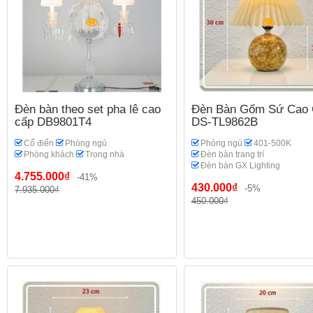
Đèn bàn theo set pha lê cao
Đèn Bàn Gốm Sứ Cao 
cấp DB9801T4
DS-TL9862B
Cổ điển
Phòng ngủ
Phòng ngủ
401-500K
Phòng khách
Trong nhà
Đèn bàn trang trí
Đèn bàn GX Lighting
4.755.000₫
-41%
430.000₫
-5%
7.935.000₫
450.000₫