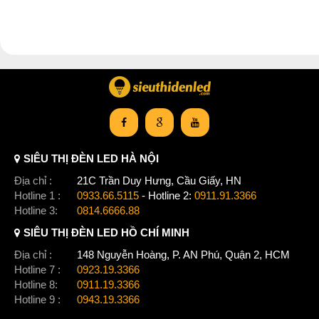
SIÊU THỊ ĐÈN LED HÀ NỘI
Địa chỉ :
21C Trần Duy Hưng, Cầu Giấy, HN
Hotline 1 :
0933.66.5115
- Hotline 2:
0911.91.3366
Hotline 3:
0814.6666.88
SIÊU THỊ ĐÈN LED HỒ CHÍ MINH
Địa chỉ :
148 Nguyễn Hoàng, P. AN Phú, Quận 2, HCM
Hotline 7 :
0923.19.3366
Hotline 8:
0911.19.3366
Hotline 9 :
0943.19.3366