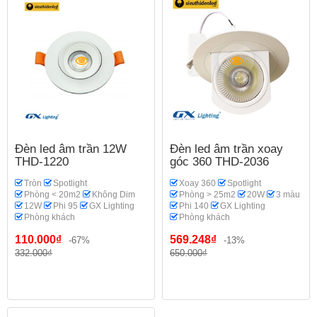
Đèn led âm trần 12W
Đèn led âm trần xoay
THD-1220
góc 360 THD-2036
Tròn
Spotlight
Xoay 360
Spotlight
Phòng < 20m2
Không Dim
Phòng > 25m2
20W
3 màu
12W
Phi 95
GX Lighting
Phi 140
GX Lighting
Phòng khách
Phòng khách
110.000₫
569.248₫
-67%
-13%
332.000₫
650.000₫