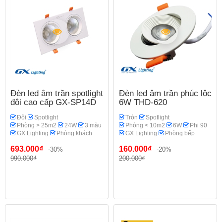
Đèn led âm trần spotlight
Đèn led âm trần phúc lộc
đôi cao cấp GX-SP14D
6W THD-620
Đôi
Spotlight
Tròn
Spotlight
Phòng > 25m2
24W
3 màu
Phòng < 10m2
6W
Phi 90
GX Lighting
Phòng khách
GX Lighting
Phòng bếp
693.000₫
160.000₫
-30%
-20%
990.000₫
200.000₫