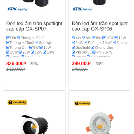
Đèn led âm trần spotlight
Đèn led âm trần spotlight
cao cấp GX-SP07
cao cấp GX-SP06
Đôi
Phòng < 20m2
4W
6W
8W
10W
12W
Phòng > 25m2
Spotlight
14W
Phòng < 10m2
3 màu
Không Dim
8W
16W
Spotlight
Không Dim
10W
20W
12W
14W
Phi 50-55
Phi 70-75
3 màu
Phi 70-75
Phi 90
GX Lighting
GX Lighting
Phòng khách
Phòng thờ
826.000₫
399.000₫
-30%
-30%
1.180.000₫
570.000₫