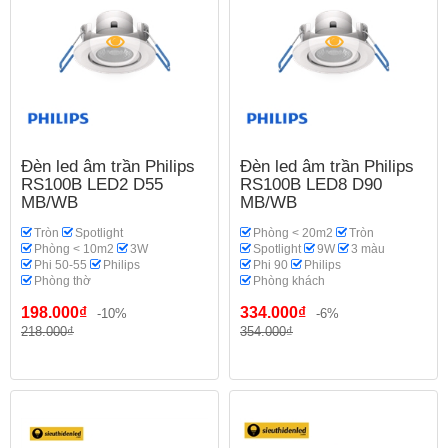
Đèn led âm trần Philips
Đèn led âm trần Philips
RS100B LED2 D55
RS100B LED8 D90
MB/WB
MB/WB
Tròn
Spotlight
Phòng < 20m2
Tròn
Phòng < 10m2
3W
Spotlight
9W
3 màu
Phi 50-55
Philips
Phi 90
Philips
Phòng thờ
Phòng khách
198.000₫
334.000₫
-10%
-6%
218.000₫
354.000₫