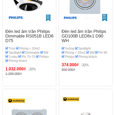
Đèn led âm trần Philips
Đèn led âm trần Philips
Dimmable RS051B LED6
GD100B LED8x1 D90
D75
WH
Tròn
Phòng < 20m2
Vuông
Spotlight
Spotlight
Dimmable
9W
Phòng < 20m2
9W
Phi 90
3 màu
Phi 70-75
Philips
Philips
Phòng khách
Phòng khách
374.000₫
-32%
1.032.000₫
-20%
550.000₫
1.290.000₫