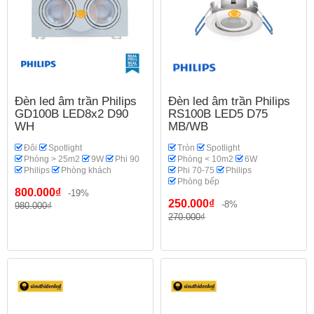
Đèn led âm trần Philips
Đèn led âm trần Philips
GD100B LED8x2 D90
RS100B LED5 D75
WH
MB/WB
Đôi
Spotlight
Tròn
Spotlight
Phòng > 25m2
9W
Phi 90
Phòng < 10m2
6W
Philips
Phòng khách
Phi 70-75
Philips
Phòng bếp
800.000₫
-19%
250.000₫
-8%
980.000₫
270.000₫