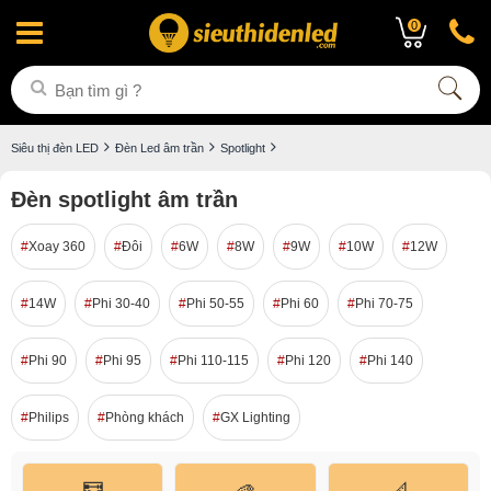
0
Siêu thị đèn LED
Đèn Led âm trần
Spotlight
Đèn spotlight âm trần
Xoay 360
Đôi
6W
8W
9W
10W
12W
14W
Phi 30-40
Phi 50-55
Phi 60
Phi 70-75
Phi 90
Phi 95
Phi 110-115
Phi 120
Phi 140
Philips
Phòng khách
GX Lighting