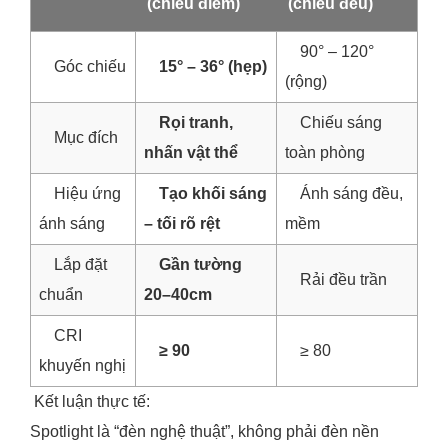
(chiếu điểm)
(chiếu đều)
90° – 120°
Góc chiếu
15° – 36° (hẹp)
(rộng)
Rọi tranh,
Chiếu sáng
Mục đích
nhấn vật thể
toàn phòng
Hiệu ứng
Tạo khối sáng
Ánh sáng đều,
ánh sáng
– tối rõ rệt
mềm
Lắp đặt
Gần tường
Rải đều trần
chuẩn
20–40cm
CRI
≥ 90
≥ 80
khuyến nghị
Kết luận thực tế:
Spotlight là “đèn nghệ thuật”, không phải đèn nền