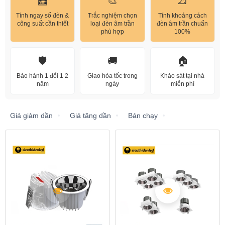
🧮
🎨
📐
Tính ngay số đèn &
Trắc nghiệm chọn
Tính khoảng cách
công suất cần thiết
loại đèn âm trần
đèn âm trần chuẩn
phù hợp
100%
🛡️
🚚
🏠
Bảo hành 1 đổi 1 2
Giao hỏa tốc trong
Khảo sát tại nhà
năm
ngày
miễn phí
Giá giảm dần
Giá tăng dần
Bán chạy