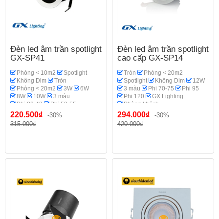
Đèn led âm trần spotlight
Đèn led âm trần spotlight
GX-SP41
cao cấp GX-SP14
Phòng < 10m2
Spotlight
Tròn
Phòng < 20m2
Không Dim
Tròn
Spotlight
Không Dim
12W
Phòng < 20m2
3W
6W
3 màu
Phi 70-75
Phi 95
8W
10W
3 màu
Phi 120
GX Lighting
Phi 30-40
Phi 50-55
Phòng khách
Phi 60
Philips OEM
220.500₫
294.000₫
-30%
-30%
Phòng thờ
315.000₫
420.000₫