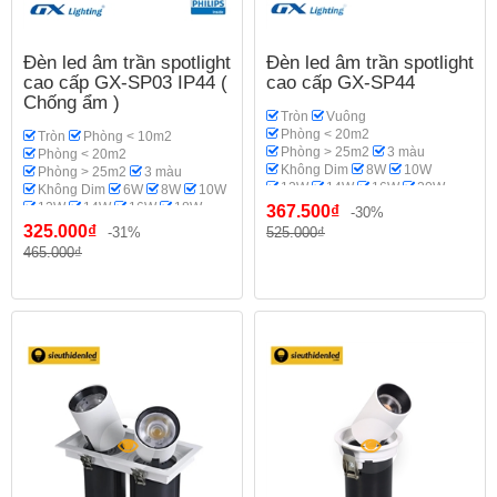
Đèn led âm trần spotlight
Đèn led âm trần spotlight
cao cấp GX-SP03 IP44 (
cao cấp GX-SP44
Chống ẩm )
Tròn
Vuông
Phòng < 20m2
Tròn
Phòng < 10m2
Phòng > 25m2
3 màu
Phòng < 20m2
Không Dim
8W
10W
Phòng > 25m2
3 màu
12W
14W
16W
20W
Không Dim
6W
8W
10W
18W
Spotlight
GX Lighting
12W
14W
16W
18W
367.500₫
-30%
Phòng khách
20W
Spotlight
Phi 70-75
325.000₫
-31%
525.000₫
Phi 95
Phi 110-115
465.000₫
GX Lighting
Phòng bếp