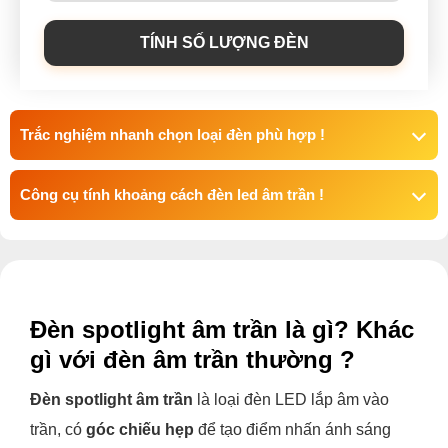
TÍNH SỐ LƯỢNG ĐÈN
Trắc nghiệm nhanh chọn loại đèn phù hợp !
Công cụ tính khoảng cách đèn led âm trần !
Đèn spotlight âm trần là gì? Khác
gì với đèn âm trần thường ?
Đèn spotlight âm trần
là loại đèn LED lắp âm vào
trần, có
góc chiếu hẹp
để tạo điểm nhấn ánh sáng