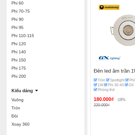
Phi 60
Phi 70-75
Phi 90
Phi 95
Phi 110-115
Phi 120
Phi 140
Phi 150
Phi 175
Đèn led âm trần 
Phi 200
Tròn
Spotlight
Ph
1W
Phi 30-40
GX 
Phòng thờ
Kiểu dáng
180.000₫
Vuông
-19%
220.000₫
Tròn
Đôi
Xoay 360