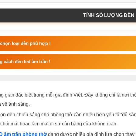
TÍNH SỐ LƯỢNG ĐÈN
chọn loại đèn phù hợp !
 cách đèn led âm trần !
 gian đặc biệt trong mỗi gia đình Việt. Đây không chỉ là nơi th
a về ánh sáng.
chọn đèn chiếu sáng cho phòng thờ cần nhiều hơn yếu tố “đủ sá
chói mắt hoặc làm mất đi sự cân bằng của không gian.
D âm trần phòng thờ
đang được nhiều gia đình lựa chọn thay 