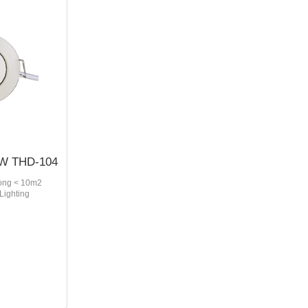
1W THD-104
òng < 10m2
Lighting