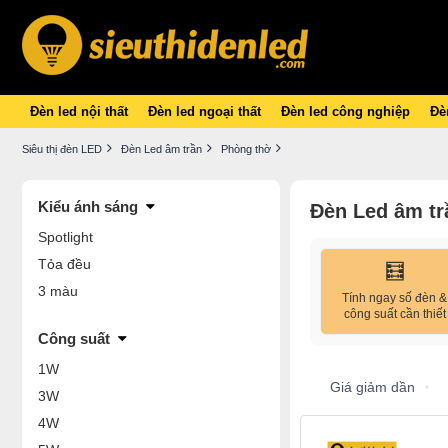
Đèn led nội thất
Đèn led ngoại thất
Đèn led công nghiệp
Đèn
Siêu thị đèn LED
Đèn Led âm trần
Phòng thờ
Kiểu ánh sáng
Đèn Led âm tr
Spotlight
Tỏa đều
🧮
3 màu
Tính ngay số đèn &
công suất cần thiết
Công suất
1W
Giá giảm dần
3W
4W