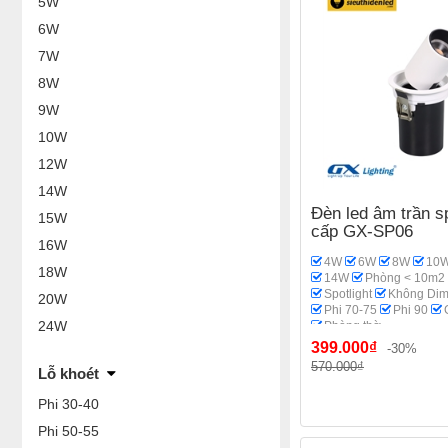
5W
6W
7W
8W
9W
10W
12W
14W
Đèn led âm trần sp
15W
cấp GX-SP06
16W
4W
6W
8W
10
18W
14W
Phòng < 10m2
Spotlight
Không Di
20W
Phi 70-75
Phi 90
24W
Phòng thờ
399.000₫
-30%
570.000₫
Lỗ khoét
Phi 30-40
Phi 50-55