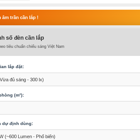
 âm trần cần lắp !
nh số đèn cần lắp
heo tiêu chuẩn chiếu sáng Việt Nam
an lắp đặt:
 phòng (m²):
n dự định dùng: