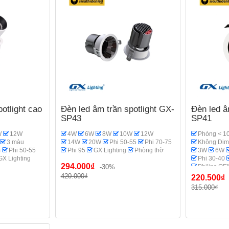
otlight cao
Đèn led âm trần spotlight GX-
Đèn led â
SP43
SP41
W
12W
4W
6W
8W
10W
12W
Phòng < 1
3 màu
14W
20W
Phi 50-55
Phi 70-75
Không Dim
m
Phi 50-55
Phi 95
GX Lighting
Phòng thờ
3W
6W
GX Lighting
Phi 30-40
294.000₫
-30%
Philips OE
420.000₫
220.500₫
315.000₫