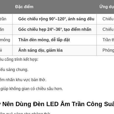
Đặc điểm
Ứng d
trần
Góc chiếu rộng 90°–120°, ánh sáng đều
Chiếu
rần
Góc chiếu hẹp 24°–36°, tạo điểm nhấn
Chiếu 
 mỏng
Thân đèn mỏng, dễ lắp đặt
Trần t
i
Ánh sáng dịu, giảm lóa
Phòng
ều công trình kết hợp:
iếu sáng chung.
iểm nhấn khu vực bàn thờ.
giúp không gian có chiều sâu hơn.
 Nên Dùng Đèn LED Âm Trần Công Suấ