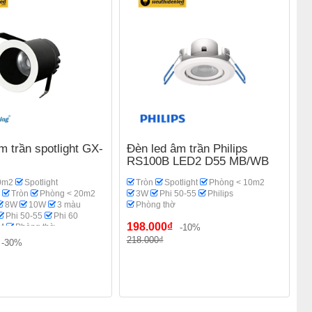
m trần spotlight GX-
Đèn led âm trần Philips
RS100B LED2 D55 MB/WB
0m2
Spotlight
Tròn
Spotlight
Phòng < 10m2
Tròn
Phòng < 20m2
3W
Phi 50-55
Philips
8W
10W
3 màu
Phòng thờ
Phi 50-55
Phi 60
198.000₫
M
Phòng thờ
-10%
218.000₫
-30%