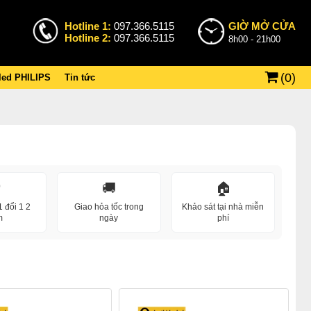
Hotline 1:
097.366.5115
GIỜ MỞ CỬA
Hotline 2:
097.366.5115
8h00 - 21h00
(
0
)
 led PHILIPS
Tin tức
️
🚚
🏠
 đổi 1 2
Giao hỏa tốc trong
Khảo sát tại nhà miễn
m
ngày
phí