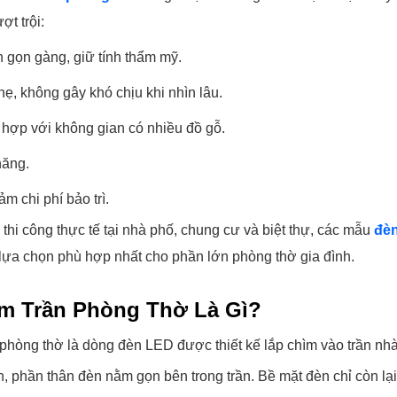
t trội:
n gọn gàng, giữ tính thẩm mỹ.
ẹ, không gây khó chịu khi nhìn lâu.
hù hợp với không gian có nhiều đồ gỗ.
năng.
ảm chi phí bảo trì.
thi công thực tế tại nhà phố, chung cư và biệt thự, các mẫu
đèn
lựa chọn phù hợp nhất cho phần lớn phòng thờ gia đình.
m Trần Phòng Thờ Là Gì?
hòng thờ là dòng đèn LED được thiết kế lắp chìm vào trần nhà 
n, phần thân đèn nằm gọn bên trong trần. Bề mặt đèn chỉ còn lạ