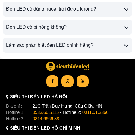
Đèn LED có dùng ngoài trời được không?
Đèn LED có bị nóng không?
Làm sao phân biệt đèn LED chính hãng?
SIÊU THỊ ĐÈN LED HÀ NỘI
Địa chỉ :
21C Trần Duy Hưng, Cầu Giấy, HN
Hotline 1 :
0933.66.5115
- Hotline 2:
0911.91.3366
Hotline 3:
0814.6666.88
SIÊU THỊ ĐÈN LED HỒ CHÍ MINH