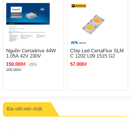
Nguồn Certadrive 44W
Chip Led CertaFlux SLM
1.05A 42V 230V
C 1202 L09 1515 G2
150.000₫
57.000₫
-25%
200.000₫
Bài viết mới nhất