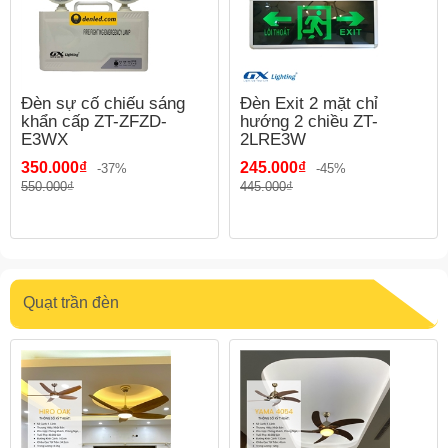
Đèn sự cố chiếu sáng
Đèn Exit 2 mặt chỉ
khẩn cấp ZT-ZFZD-
hướng 2 chiều ZT-
E3WX
2LRE3W
350.000₫
245.000₫
-37%
-45%
550.000₫
445.000₫
Quạt trần đèn