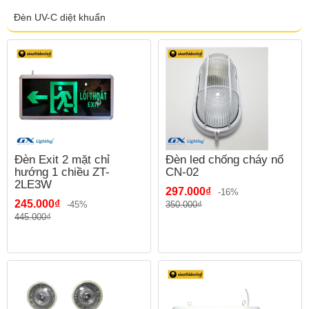
Đèn UV-C diệt khuẩn
Đèn Exit 2 mặt chỉ
Đèn led chống cháy nổ
hướng 1 chiều ZT-
CN-02
2LE3W
297.000₫
-16%
245.000₫
-45%
350.000₫
445.000₫