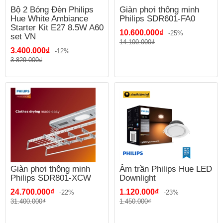
Bộ 2 Bóng Đèn Philips
Giàn phơi thông minh
Hue White Ambiance
Philips SDR601-FA0
Starter Kit E27 8.5W A60
10.600.000₫
-25%
set VN
14.100.000₫
3.400.000₫
-12%
3.829.000₫
Giàn phơi thông minh
Âm trần Philips Hue LED
Philips SDR801-XCW
Downlight
24.700.000₫
1.120.000₫
-22%
-23%
31.400.000₫
1.450.000₫