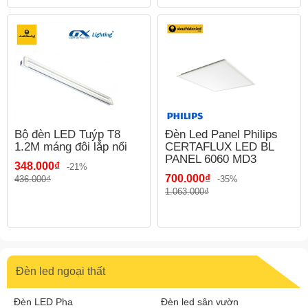
Bộ đèn LED Tuýp T8
Đèn Led Panel Philips
1.2M máng đôi lắp nổi
CERTAFLUX LED BL
PANEL 6060 MD3
348.000₫
-21%
700.000₫
436.000₫
-35%
1.063.000₫
Đèn led ngoại thất
Đèn LED Pha
Đèn led sân vườn