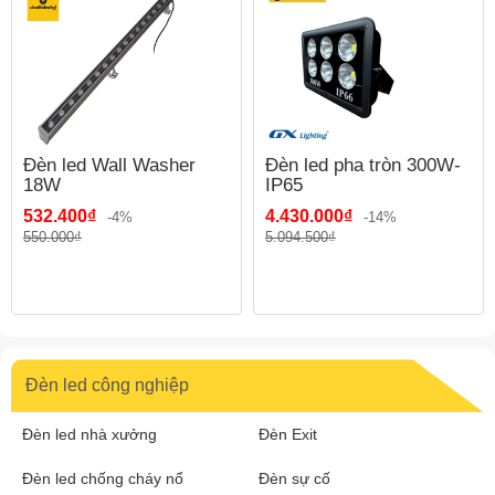
Đèn led Wall Washer
Đèn led pha tròn 300W-
18W
IP65
532.400₫
4.430.000₫
-4%
-14%
550.000₫
5.094.500₫
Đèn led công nghiệp
Đèn led nhà xưởng
Đèn Exit
Đèn led chống cháy nổ
Đèn sự cố