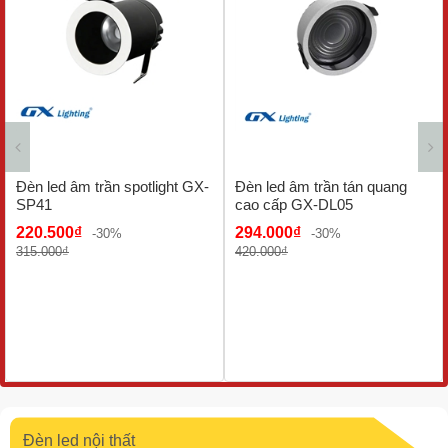
Đèn led âm trần spotlight GX-
Đèn led âm trần tán quang
SP41
cao cấp GX-DL05
220.500₫
294.000₫
-30%
-30%
315.000₫
420.000₫
Đèn led nội thất