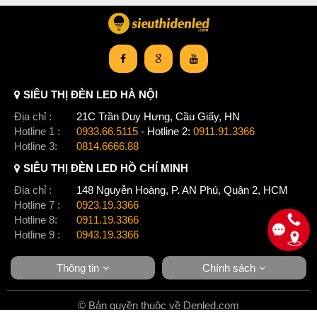
SIÊU THỊ ĐÈN LED HÀ NỘI
Địa chỉ :
21C Trần Duy Hưng, Cầu Giấy, HN
Hotline 1 :
0933.66.5115
- Hotline 2:
0911.91.3366
Hotline 3:
0814.6666.88
SIÊU THỊ ĐÈN LED HỒ CHÍ MINH
Địa chỉ :
148 Nguyễn Hoàng, P. AN Phú, Quận 2, HCM
Hotline 7 :
0923.19.3366
Hotline 8:
0911.19.3366
Hotline 9 :
0943.19.3366
Quạt được trang bị thêm đèn chùm
với 3 chế độ màu
Thông tin
Chính sách
© Bản quyền thuộc về Denled.com