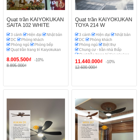
Quạt trần KAIYOKUKAN
Quạt trần KAIYOKUKAN
SAITA 102 WHITE
TOYA 214 W
3 cánh
Hiện đại
Nhật bản
3 cánh
Hiện đại
Nhật bản
DC
Phòng khách
DC
Phòng khách
Phòng ngủ
Phòng bếp
Phòng ngủ
Biệt thự
Quạt trần trang trí Kaiyokukan
Chung cư - trần nhà thấp
Quạt trần trang trí Kaiyokukan
8.005.500₫
-10%
11.440.000₫
-10%
8.895.000₫
12.600.000₫