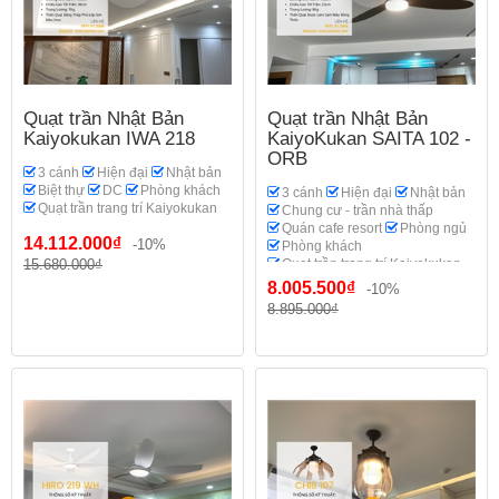
Quạt trần Nhật Bản
Quạt trần Nhật Bản
Kaiyokukan IWA 218
KaiyoKukan SAITA 102 -
ORB
3 cánh
Hiện đại
Nhật bản
Biệt thự
DC
Phòng khách
3 cánh
Hiện đại
Nhật bản
Quạt trần trang trí Kaiyokukan
Chung cư - trần nhà thấp
Quán cafe resort
Phòng ngủ
14.112.000₫
-10%
Phòng khách
15.680.000₫
Quạt trần trang trí Kaiyokukan
8.005.500₫
-10%
8.895.000₫