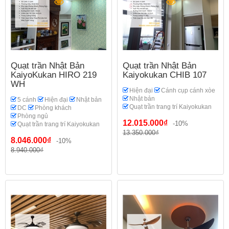
Quạt trần Nhật Bản
Quạt trần Nhật Bản
KaiyoKukan HIRO 219
Kaiyokukan CHIB 107
WH
Hiện đại
Cánh cụp cánh xòe
Nhật bản
5 cánh
Hiện đại
Nhật bản
Quạt trần trang trí Kaiyokukan
DC
Phòng khách
Phòng ngủ
12.015.000₫
-10%
Quạt trần trang trí Kaiyokukan
13.350.000₫
8.046.000₫
-10%
8.940.000₫