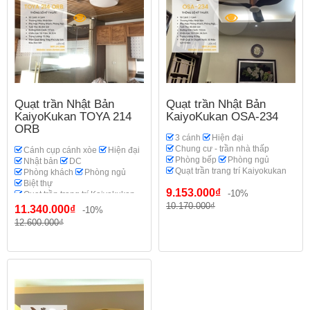
Quạt trần Nhật Bản
Quạt trần Nhật Bản
KaiyoKukan TOYA 214
KaiyoKukan OSA-234
ORB
3 cánh
Hiện đại
Chung cư - trần nhà thấp
Cánh cụp cánh xòe
Hiện đại
Phòng bếp
Phòng ngủ
Nhật bản
DC
Quạt trần trang trí Kaiyokukan
Phòng khách
Phòng ngủ
Biệt thự
9.153.000₫
-10%
Quạt trần trang trí Kaiyokukan
10.170.000₫
11.340.000₫
-10%
12.600.000₫