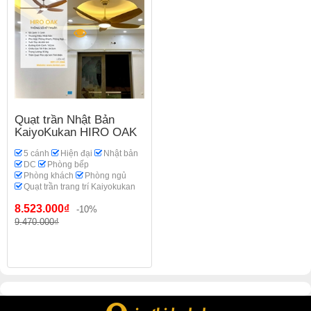
Quạt trần Nhật Bản
KaiyoKukan HIRO OAK
5 cánh
Hiện đại
Nhật bản
DC
Phòng bếp
Phòng khách
Phòng ngủ
Quạt trần trang trí Kaiyokukan
8.523.000₫
-10%
9.470.000₫