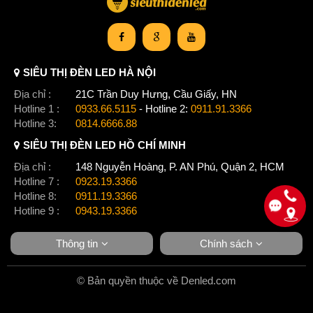
SIÊU THỊ ĐÈN LED HÀ NỘI
Địa chỉ :
21C Trần Duy Hưng, Cầu Giấy, HN
Hotline 1 :
0933.66.5115
- Hotline 2:
0911.91.3366
Hotline 3:
0814.6666.88
SIÊU THỊ ĐÈN LED HỒ CHÍ MINH
Địa chỉ :
148 Nguyễn Hoàng, P. AN Phú, Quận 2, HCM
Hotline 7 :
0923.19.3366
Hotline 8:
0911.19.3366
Hotline 9 :
0943.19.3366
Thông tin
Chính sách
© Bản quyền thuộc về Denled.com