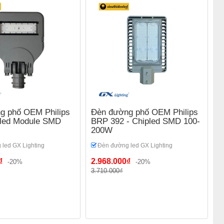
g phố OEM Philips
Đèn đường phố OEM Philips
pled Module SMD
BRP 392 - Chipled SMD 100-
200W
led GX Lighting
Đèn đường led GX Lighting
₫
2.968.000₫
-20%
-20%
3.710.000₫