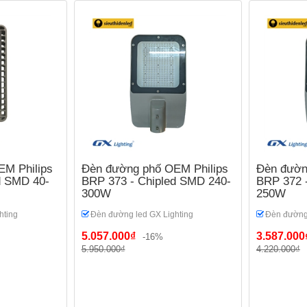
M Philips
Đèn đường phố OEM Philips
Đèn đườn
d SMD 40-
BRP 373 - Chipled SMD 240-
BRP 372 
300W
250W
hting
Đèn đường led GX Lighting
Đèn đường 
5.057.000₫
3.587.000
-16%
5.950.000₫
4.220.000₫