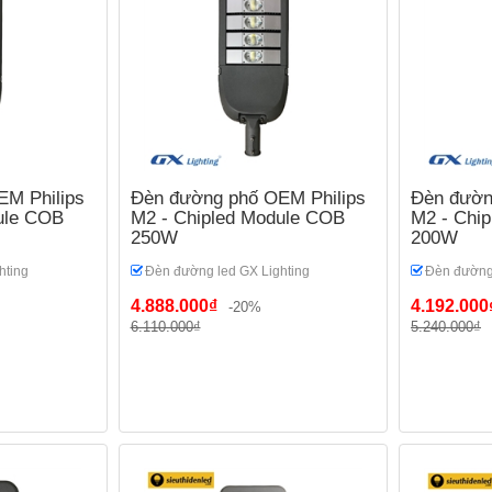
M Philips
Đèn đường phố OEM Philips
Đèn đườn
ule COB
M2 - Chipled Module COB
M2 - Chi
250W
200W
hting
Đèn đường led GX Lighting
Đèn đường 
4.888.000₫
4.192.000
-20%
6.110.000₫
5.240.000₫