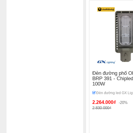
Đèn đường phố OE
BRP 391 - Chiple
100W
Đèn đường led GX Lig
2.264.000₫
-20%
2.830.000₫