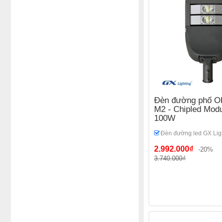
Đèn đường phố OE
M2 - Chipled Mod
100W
Đèn đường led GX Lig
2.992.000₫
-20%
3.740.000₫