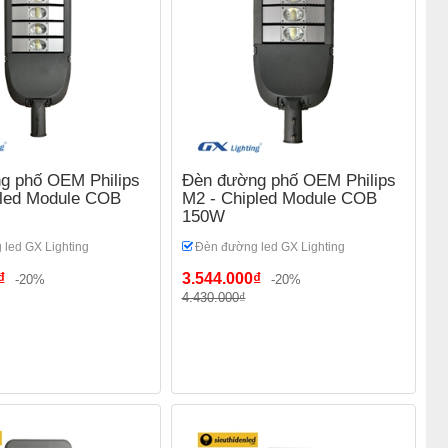
g phố OEM Philips
Đèn đường phố OEM Philips
pled Module COB
M2 - Chipled Module COB
150W
led GX Lighting
Đèn đường led GX Lighting
₫
3.544.000₫
-20%
-20%
4.430.000₫