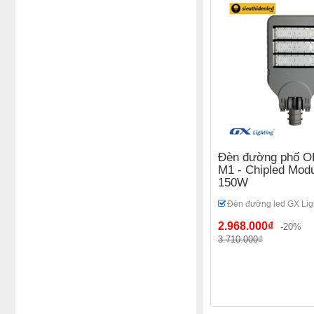
Đèn đường phố OE
M1 - Chipled Mod
150W
Đèn đường led GX Lig
2.968.000₫
-20%
3.710.000₫