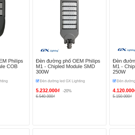
M Philips
Đèn đường phố OEM Philips
Đèn đườn
ule COB
M1 - Chipled Module SMD
M1 - Chi
300W
250W
hting
Đèn đường led GX Lighting
Đèn đường 
5.232.000₫
4.120.000
-20%
6.540.000₫
5.150.000₫