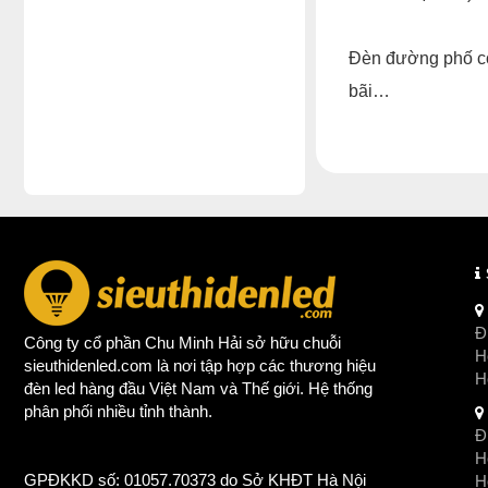
Đèn đường phố còn
bãi…
Đị
Công ty cổ phần Chu Minh Hải sở hữu chuỗi
Ho
sieuthidenled.com là nơi tập hợp các thương hiệu
H
đèn led
hàng đầu Việt Nam và Thế giới. Hệ thống
phân phối nhiều tỉnh thành.
Đị
Ho
GPĐKKD số: 01057.70373 do Sở KHĐT Hà Nội
H