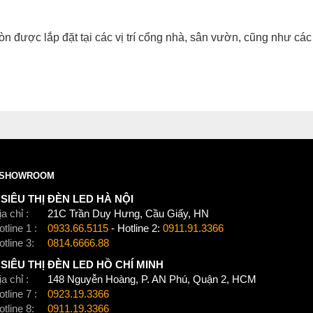
 được lắp đặt tại các vị trí cổng nhà, sân vườn, cũng như cá
SHOWROOM
SIÊU THỊ ĐÈN LED HÀ NỘI
a chỉ :
21C Trần Duy Hưng, Cầu Giấy, HN
tline 1 :
0933.66.5115
- Hotline 2:
0911.91.3366
otline 3:
0814.6666.88
SIÊU THỊ ĐÈN LED HỒ CHÍ MINH
a chỉ :
148 Nguyễn Hoàng, P. AN Phú, Quận 2, HCM
tline 7 :
0923.19.3366
otline 8:
0911.19.3366