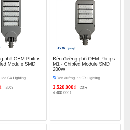
g phố OEM Philips
Đèn đường phố OEM Philips
pled Module SMD
M1 - Chipled Module SMD
200W
led GX Lighting
Đèn đường led GX Lighting
₫
3.520.000₫
-20%
-20%
4.400.000₫