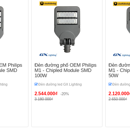
M Philips
Đèn đường phố OEM Philips
Đèn đườn
ule SMD
M1 - Chipled Module SMD
M1 - Chi
100W
50W
hting
Đèn đường led GX Lighting
Đèn đường 
2.544.000₫
2.120.000
-20%
3.180.000₫
2.650.000₫