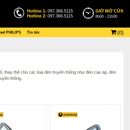
Hotline 1:
097.366.5115
GIỜ MỞ CỬA
Hotline 2:
097.366.5115
8h00 - 21h00
(
0
)
 led PHILIPS
Tin tức
 thay thế cho các loại đèn truyền thống như đèn cao áp, đèn
ruyền thống.