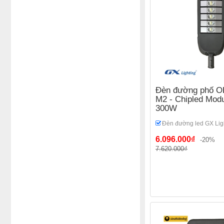
Đèn đường phố OE
M2 - Chipled Mod
300W
Đèn đường led GX Lig
6.096.000₫
-20%
7.620.000₫