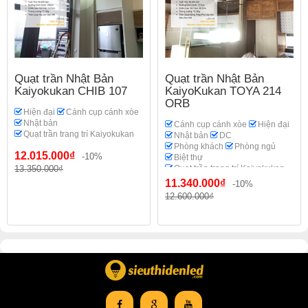
Quạt trần Nhật Bản
Quạt trần Nhật Bản
Kaiyokukan CHIB 107
KaiyoKukan TOYA 214
ORB
Hiện đại
Cánh cụp cánh xòe
Nhật bản
Cánh cụp cánh xòe
Hiện đại
Quạt trần trang trí Kaiyokukan
Nhật bản
DC
Phòng khách
Phòng ngủ
12.015.000₫
-10%
Biệt thự
13.350.000₫
Quạt trần trang trí Kaiyokukan
11.340.000₫
-10%
12.600.000₫