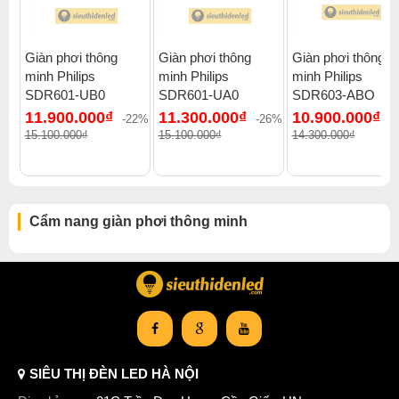
Giàn phơi thông
Giàn phơi thông
Giàn phơi thông
minh Philips
minh Philips
minh Philips
SDR601-UB0
SDR601-UA0
SDR603-ABO
11.900.000₫
11.300.000₫
10.900.000₫
-22%
-26%
-
15.100.000₫
15.100.000₫
14.300.000₫
Cẩm nang giàn phơi thông minh
SIÊU THỊ ĐÈN LED HÀ NỘI