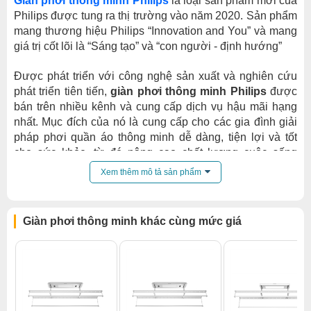
Giàn phơi thông minh Philips
là loại sản phẩm mới của
Philips được tung ra thị trường vào năm 2020. Sản phẩm
mang thương hiệu Philips “Innovation and You” và mang
giá trị cốt lõi là “Sáng tạo” và “con người - định hướng”
Được phát triển với công nghệ sản xuất và nghiên cứu
phát triển tiên tiến,
giàn phơi thông minh Philips
được
bán trên nhiều kênh và cung cấp dịch vụ hậu mãi hạng
nhất. Mục đích của nó là cung cấp cho các gia đình giải
pháp phơi quần áo thông minh dễ dàng, tiện lợi và tốt
cho sức khỏe, từ đó nâng cao chất lượng cuộc sống
danh tiếng.
Xem thêm mô tả sản phẩm
Giàn phơi thông minh Philips SDR60
1
Bằng cách sử dụng không gian hợp lý, các thanh chia
Giàn phơi thông minh khác cùng mức giá
tầng của
giàn phơi thông minh Philips
SDR601
có thể
nhận đủ ánh nắng mặt trời cho mọi bộ quần áo của bạn.
Hỗ trợ nâng, hạ giá và tự động dừng, giá phơi của chúng
tôi giúp việc phơi quần áo trở nên dễ dàng hơn bao giờ
hết.