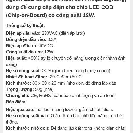
dùng để cung cấp điện cho chip LED COB
(Chip-on-Board) có công suất 12W.
Thông số kỹ thuật:
Điện áp đầu vào:
230VAC (điện áp lưới)
Dòng điện đầu vào:
0.3A
Điện áp đầu ra:
40VDC
Công suất đầu ra:
12W
Hiệu suất:
>80% (tỷ lệ chuyển đổi năng lượng điện thành ánh
sáng)
Hệ số công suất:
>0.9 (giảm thiểu hao phí điện năng)
Nhiệt độ hoạt động:
-20°C đến +50°C
Kích thước:
80 x 30 x 23 mm (nhỏ gọn, dễ dàng lắp đặt)
Trọng lượng:
50g (nhẹ)
Chứng chỉ:
CE, RoHS (đảm bảo chất lượng và an toàn)
Đặc điểm:
Hiệu quả cao:
Tiết kiệm năng lượng, giảm chi phí điện.
Hệ số công suất cao:
Giảm thiểu hao phí điện năng trên hệ
thống.
Kích thước nhỏ gọn:
Dễ dàng lắp đặt trong không gian chật