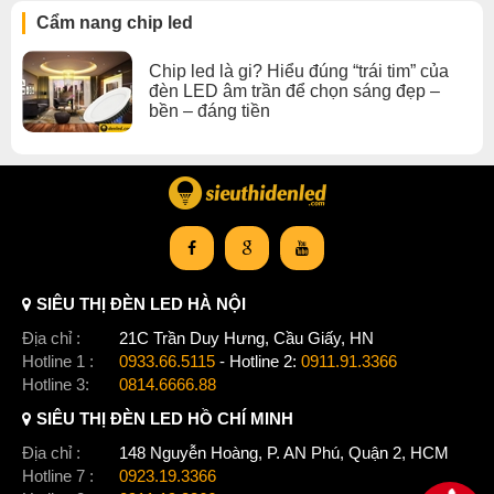
Hiệu quả cao
Cẩm nang chip led
Giá cả hợp lý
Xem thêm:
Chip Led nguồn đèn led âm trần
,
Chip Led 11-30w
Chip led là gi? Hiểu đúng “trái tim” của
,
Chip Led đèn led âm trần
đèn LED âm trần để chọn sáng đẹp –
bền – đáng tiền
SIÊU THỊ ĐÈN LED HÀ NỘI
Địa chỉ :
21C Trần Duy Hưng, Cầu Giấy, HN
Hotline 1 :
0933.66.5115
- Hotline 2:
0911.91.3366
Hotline 3:
0814.6666.88
SIÊU THỊ ĐÈN LED HỒ CHÍ MINH
Địa chỉ :
148 Nguyễn Hoàng, P. AN Phú, Quận 2, HCM
Hotline 7 :
0923.19.3366