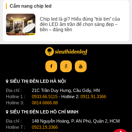
Hiệu quả cao
Cẩm nang chip led
Giá cả hợp lý
Xem thêm:
Chip Led nguồn đèn led âm trần
,
Chip led là gi? Hiểu đúng “trái tim” của
Nguồn đèn led 11-30w
,
Chip Led đèn led âm trần
đèn LED âm trần để chọn sáng đẹp –
bền – đáng tiền
SIÊU THỊ ĐÈN LED HÀ NỘI
Địa chỉ :
21C Trần Duy Hưng, Cầu Giấy, HN
Hotline 1 :
0933.66.5115
- Hotline 2:
0911.91.3366
Hotline 3:
0814.6666.88
SIÊU THỊ ĐÈN LED HỒ CHÍ MINH
Địa chỉ :
148 Nguyễn Hoàng, P. AN Phú, Quận 2, HCM
Hotline 7 :
0923.19.3366